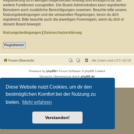
Registrierung ist in wenigen Augenblicken erledigt und ermöglicht dir, auf
weitere Funktionen zuzugreifen. Die Board-Administration kann registrierten
Benutzern auch zusätzliche Berechtigungen zuweisen. Beachte bitte unsere
Nutzungsbedingungen und die verwandten Regelungen, bevor du dich
registrierst. Bitte beachte auch die jeweiligen Forenregeln, wenn du dich in
diesem Board bewegst.
Nutzungsbedingungen
|
Datenschutzerklärung
Registrieren
Foren-Übersicht
Alle Zeiten sind
UTC+02:00
Powered by
phpBB
® Forum Software © phpBB Limited
Deutsche Übersetzung durch
phpBB.de
Datenschutz
|
Nutzungsbedingungen
Diese Website nutzt Cookies, um dir den
bestmöglichen Komfort bei der Nutzung zu
bieten.
Mehr erfahren
Verstanden!