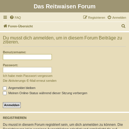
Das Reitwaisen Forum
FAQ
Registrieren
Anmelden
S
Foren-Übersicht
u
Du musst dich anmelden, um in diesem Forum Beiträge zu
c
zitieren.
h
Benutzername:
e
Passwort:
Ich habe mein Passwort vergessen
Die Aktivierungs-E-Mail erneut senden
Angemeldet bleiben
Meinen Online-Status während dieser Sitzung verbergen
REGISTRIEREN
Du musst in diesem Forum registriert sein, um dich anmelden zu können. Die