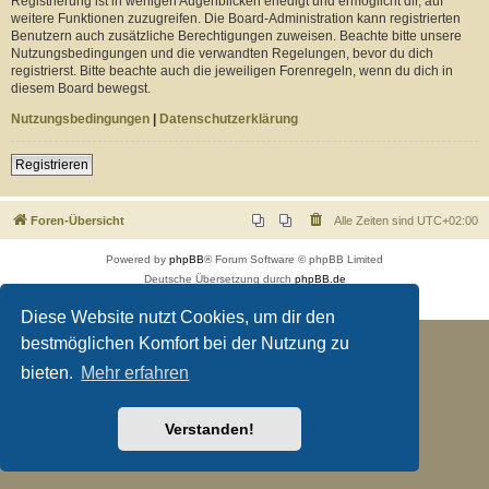
Registrierung ist in wenigen Augenblicken erledigt und ermöglicht dir, auf
weitere Funktionen zuzugreifen. Die Board-Administration kann registrierten
Benutzern auch zusätzliche Berechtigungen zuweisen. Beachte bitte unsere
Nutzungsbedingungen und die verwandten Regelungen, bevor du dich
registrierst. Bitte beachte auch die jeweiligen Forenregeln, wenn du dich in
diesem Board bewegst.
Nutzungsbedingungen
|
Datenschutzerklärung
Registrieren
Foren-Übersicht
Alle Zeiten sind
UTC+02:00
Powered by
phpBB
® Forum Software © phpBB Limited
Deutsche Übersetzung durch
phpBB.de
Datenschutz
|
Nutzungsbedingungen
Diese Website nutzt Cookies, um dir den
bestmöglichen Komfort bei der Nutzung zu
bieten.
Mehr erfahren
Verstanden!