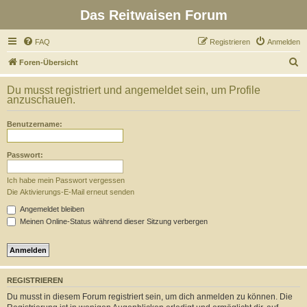
Das Reitwaisen Forum
FAQ
Registrieren
Anmelden
S
Foren-Übersicht
u
Du musst registriert und angemeldet sein, um Profile
c
anzuschauen.
h
Benutzername:
e
Passwort:
Ich habe mein Passwort vergessen
Die Aktivierungs-E-Mail erneut senden
Angemeldet bleiben
Meinen Online-Status während dieser Sitzung verbergen
REGISTRIEREN
Du musst in diesem Forum registriert sein, um dich anmelden zu können. Die