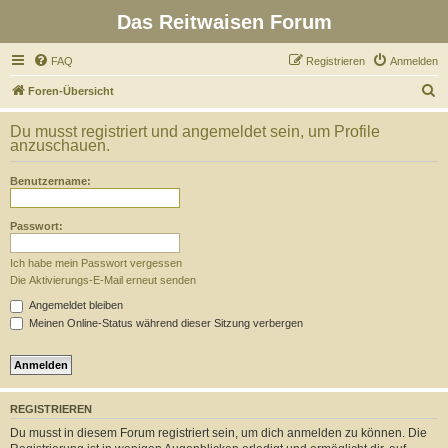
Das Reitwaisen Forum
FAQ
Registrieren
Anmelden
S
Foren-Übersicht
u
Du musst registriert und angemeldet sein, um Profile
c
anzuschauen.
h
Benutzername:
e
Passwort:
Ich habe mein Passwort vergessen
Die Aktivierungs-E-Mail erneut senden
Angemeldet bleiben
Meinen Online-Status während dieser Sitzung verbergen
REGISTRIEREN
Du musst in diesem Forum registriert sein, um dich anmelden zu können. Die