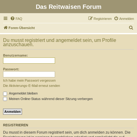
Das Reitwaisen Forum
FAQ
Registrieren
Anmelden
S
Foren-Übersicht
u
Du musst registriert und angemeldet sein, um Profile
c
anzuschauen.
h
Benutzername:
e
Passwort:
Ich habe mein Passwort vergessen
Die Aktivierungs-E-Mail erneut senden
Angemeldet bleiben
Meinen Online-Status während dieser Sitzung verbergen
REGISTRIEREN
Du musst in diesem Forum registriert sein, um dich anmelden zu können. Die