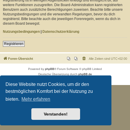
Registrierung ist in wenigen Augenblicken erledigt und ermöglicht dir, auf
weitere Funktionen zuzugreifen. Die Board-Administration kann registrierten
Benutzern auch zusätzliche Berechtigungen zuweisen. Beachte bitte unsere
Nutzungsbedingungen und die verwandten Regelungen, bevor du dich
registrierst. Bitte beachte auch die jeweiligen Forenregeln, wenn du dich in
diesem Board bewegst.
Nutzungsbedingungen
|
Datenschutzerklärung
Registrieren
Foren-Übersicht
Alle Zeiten sind
UTC+02:00
Powered by
phpBB
® Forum Software © phpBB Limited
Deutsche Übersetzung durch
phpBB.de
Datenschutz
|
Nutzungsbedingungen
Diese Website nutzt Cookies, um dir den
bestmöglichen Komfort bei der Nutzung zu
bieten.
Mehr erfahren
Verstanden!