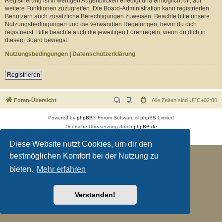
Registrierung ist in wenigen Augenblicken erledigt und ermöglicht dir, auf
weitere Funktionen zuzugreifen. Die Board-Administration kann registrierten
Benutzern auch zusätzliche Berechtigungen zuweisen. Beachte bitte unsere
Nutzungsbedingungen und die verwandten Regelungen, bevor du dich
registrierst. Bitte beachte auch die jeweiligen Forenregeln, wenn du dich in
diesem Board bewegst.
Nutzungsbedingungen
|
Datenschutzerklärung
Registrieren
Foren-Übersicht
Alle Zeiten sind
UTC+02:00
Powered by
phpBB
® Forum Software © phpBB Limited
Deutsche Übersetzung durch
phpBB.de
Datenschutz
|
Nutzungsbedingungen
Diese Website nutzt Cookies, um dir den
bestmöglichen Komfort bei der Nutzung zu
bieten.
Mehr erfahren
Verstanden!