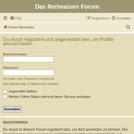
Das Reitwaisen Forum
FAQ
Registrieren
Anmelden
S
Foren-Übersicht
u
Du musst registriert und angemeldet sein, um Profile
c
anzuschauen.
h
Benutzername:
e
Passwort:
Ich habe mein Passwort vergessen
Die Aktivierungs-E-Mail erneut senden
Angemeldet bleiben
Meinen Online-Status während dieser Sitzung verbergen
REGISTRIEREN
Du musst in diesem Forum registriert sein, um dich anmelden zu können. Die