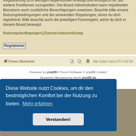
Registrierung ist in wenigen Augenblicken erledigt und ermöglicht dir, auf
weitere Funktionen zuzugreifen. Die Board-Administration kann registrierten
Benutzern auch zusätzliche Berechtigungen zuweisen. Beachte bitte unsere
Nutzungsbedingungen und die verwandten Regelungen, bevor du dich
registrierst. Bitte beachte auch die jeweiligen Forenregeln, wenn du dich in
diesem Board bewegst.
Nutzungsbedingungen
|
Datenschutzerklärung
Registrieren
Foren-Übersicht
Alle Zeiten sind
UTC+02:00
Powered by
phpBB
® Forum Software © phpBB Limited
Deutsche Übersetzung durch
phpBB.de
Datenschutz
|
Nutzungsbedingungen
Diese Website nutzt Cookies, um dir den
bestmöglichen Komfort bei der Nutzung zu
bieten.
Mehr erfahren
Verstanden!