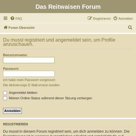
Das Reitwaisen Forum
FAQ
Registrieren
Anmelden
S
Foren-Übersicht
u
Du musst registriert und angemeldet sein, um Profile
c
anzuschauen.
h
Benutzername:
e
Passwort:
Ich habe mein Passwort vergessen
Die Aktivierungs-E-Mail erneut senden
Angemeldet bleiben
Meinen Online-Status während dieser Sitzung verbergen
REGISTRIEREN
Du musst in diesem Forum registriert sein, um dich anmelden zu können. Die