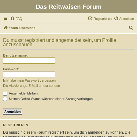
Das Reitwaisen Forum
FAQ
Registrieren
Anmelden
S
Foren-Übersicht
u
Du musst registriert und angemeldet sein, um Profile
c
anzuschauen.
h
Benutzername:
e
Passwort:
Ich habe mein Passwort vergessen
Die Aktivierungs-E-Mail erneut senden
Angemeldet bleiben
Meinen Online-Status während dieser Sitzung verbergen
REGISTRIEREN
Du musst in diesem Forum registriert sein, um dich anmelden zu können. Die