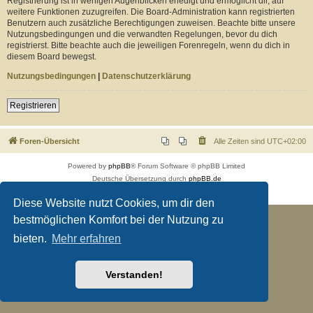
Registrierung ist in wenigen Augenblicken erledigt und ermöglicht dir, auf
weitere Funktionen zuzugreifen. Die Board-Administration kann registrierten
Benutzern auch zusätzliche Berechtigungen zuweisen. Beachte bitte unsere
Nutzungsbedingungen und die verwandten Regelungen, bevor du dich
registrierst. Bitte beachte auch die jeweiligen Forenregeln, wenn du dich in
diesem Board bewegst.
Nutzungsbedingungen
|
Datenschutzerklärung
Registrieren
Foren-Übersicht
Alle Zeiten sind
UTC+02:00
Powered by
phpBB
® Forum Software © phpBB Limited
Deutsche Übersetzung durch
phpBB.de
Datenschutz
|
Nutzungsbedingungen
Diese Website nutzt Cookies, um dir den
bestmöglichen Komfort bei der Nutzung zu
bieten.
Mehr erfahren
Verstanden!