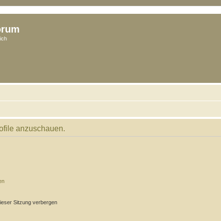
orum
ich
rofile anzuschauen.
en
ieser Sitzung verbergen