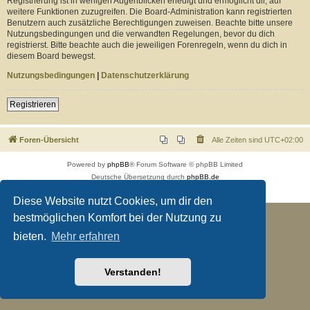
Registrierung ist in wenigen Augenblicken erledigt und ermöglicht dir, auf
weitere Funktionen zuzugreifen. Die Board-Administration kann registrierten
Benutzern auch zusätzliche Berechtigungen zuweisen. Beachte bitte unsere
Nutzungsbedingungen und die verwandten Regelungen, bevor du dich
registrierst. Bitte beachte auch die jeweiligen Forenregeln, wenn du dich in
diesem Board bewegst.
Nutzungsbedingungen
|
Datenschutzerklärung
Registrieren
Foren-Übersicht
Alle Zeiten sind
UTC+02:00
Powered by
phpBB
® Forum Software © phpBB Limited
Deutsche Übersetzung durch
phpBB.de
Datenschutz
|
Nutzungsbedingungen
Diese Website nutzt Cookies, um dir den
bestmöglichen Komfort bei der Nutzung zu
bieten.
Mehr erfahren
Verstanden!