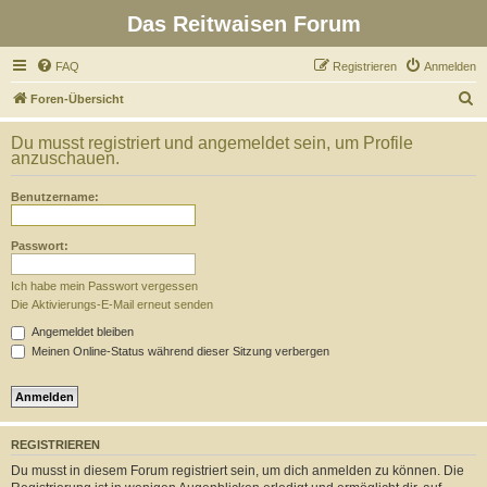
Das Reitwaisen Forum
FAQ
Registrieren
Anmelden
S
Foren-Übersicht
u
Du musst registriert und angemeldet sein, um Profile
c
anzuschauen.
h
Benutzername:
e
Passwort:
Ich habe mein Passwort vergessen
Die Aktivierungs-E-Mail erneut senden
Angemeldet bleiben
Meinen Online-Status während dieser Sitzung verbergen
REGISTRIEREN
Du musst in diesem Forum registriert sein, um dich anmelden zu können. Die