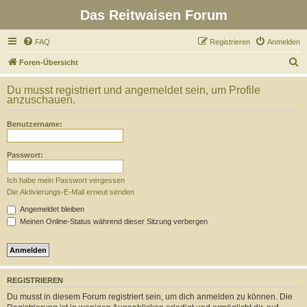
Das Reitwaisen Forum
FAQ
Registrieren
Anmelden
S
Foren-Übersicht
u
Du musst registriert und angemeldet sein, um Profile
c
anzuschauen.
h
Benutzername:
e
Passwort:
Ich habe mein Passwort vergessen
Die Aktivierungs-E-Mail erneut senden
Angemeldet bleiben
Meinen Online-Status während dieser Sitzung verbergen
REGISTRIEREN
Du musst in diesem Forum registriert sein, um dich anmelden zu können. Die