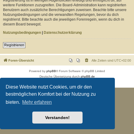
Registrierung ist in wenigen Augenblicken erledigt und ermöglicht dir, auf
weitere Funktionen zuzugreifen. Die Board-Administration kann registrierten
Benutzern auch zusätzliche Berechtigungen zuweisen. Beachte bitte unsere
Nutzungsbedingungen und die verwandten Regelungen, bevor du dich
registrierst. Bitte beachte auch die jeweiligen Forenregeln, wenn du dich in
diesem Board bewegst.
Nutzungsbedingungen
|
Datenschutzerklärung
Registrieren
Foren-Übersicht
Alle Zeiten sind
UTC+02:00
Powered by
phpBB
® Forum Software © phpBB Limited
Deutsche Übersetzung durch
phpBB.de
Datenschutz
|
Nutzungsbedingungen
Diese Website nutzt Cookies, um dir den
bestmöglichen Komfort bei der Nutzung zu
bieten.
Mehr erfahren
Verstanden!