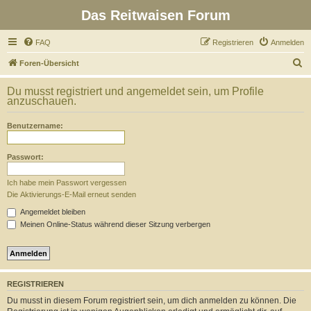
Das Reitwaisen Forum
FAQ
Registrieren
Anmelden
S
Foren-Übersicht
u
Du musst registriert und angemeldet sein, um Profile
c
anzuschauen.
h
Benutzername:
e
Passwort:
Ich habe mein Passwort vergessen
Die Aktivierungs-E-Mail erneut senden
Angemeldet bleiben
Meinen Online-Status während dieser Sitzung verbergen
REGISTRIEREN
Du musst in diesem Forum registriert sein, um dich anmelden zu können. Die