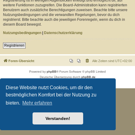
Registrierung ist in wenigen Augenblicken erledigt und ermöglicht dir, auf
weitere Funktionen zuzugreifen. Die Board-Administration kann registrierten
Benutzern auch zusätzliche Berechtigungen zuweisen. Beachte bitte unsere
Nutzungsbedingungen und die verwandten Regelungen, bevor du dich
registrierst. Bitte beachte auch die jeweiligen Forenregeln, wenn du dich in
diesem Board bewegst.
Nutzungsbedingungen
|
Datenschutzerklärung
Registrieren
Foren-Übersicht
Alle Zeiten sind
UTC+02:00
Powered by
phpBB
® Forum Software © phpBB Limited
Deutsche Übersetzung durch
phpBB.de
Datenschutz
|
Nutzungsbedingungen
Diese Website nutzt Cookies, um dir den
bestmöglichen Komfort bei der Nutzung zu
bieten.
Mehr erfahren
Verstanden!