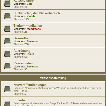
Kutsche fahren
Moderator:
Cate
Themen:
37
Clickediclac, der Clickerbereich
Moderator:
Keshia
Themen:
123
Tierkommunikation
Moderator:
feendrache
Themen:
28
Gesundheit
Moderator:
Sheitana
Themen:
708
Ausrüstung
Moderator:
Stjern
Themen:
577
Rasserunden
Moderator:
Sheitana
Themen:
38
Wissenssammlung
Neuveröffentlichungen
Bitten um Neuveröffentlichungen von Wissen/Bauanleitungen/Ideen aus dem
WzP-Forum
Themen:
1
Eigenbau
Anleitungen und Ideen wie man Dinge für Pferd/Hof/Reiter selbst machen kann