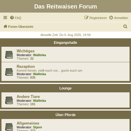
Das Reitwaisen Forum
FAQ
Registrieren
Anmelden
S
Foren-Übersicht
u
Aktuelle Zeit: Do 6. Aug 2026, 19:56
c
Eingangshalle
h
Wichtiges
e
Moderator:
Wallinka
Themen:
32
Rezeption
Kommt herein, stellt euch vor... guckt euch um
Moderator:
Wallinka
Themen:
935
Lounge
Andere Tiere
Moderator:
Wallinka
Themen:
191
Über Pferde
Allgemeines
Moderator:
Stjern
Themen:
373