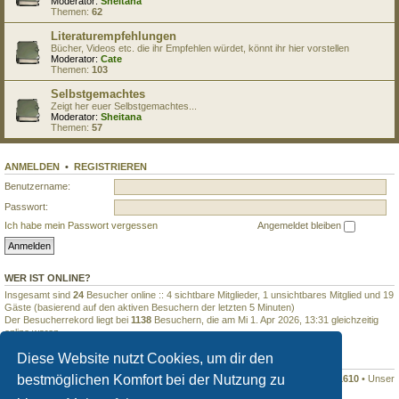
Moderator:
Sheitana
Themen:
62
Literaturempfehlungen
Bücher, Videos etc. die ihr Empfehlen würdet, könnt ihr hier vorstellen
Moderator:
Cate
Themen:
103
Selbstgemachtes
Zeigt her euer Selbstgemachtes...
Moderator:
Sheitana
Themen:
57
ANMELDEN
•
REGISTRIEREN
Benutzername:
Passwort:
Ich habe mein Passwort vergessen
Angemeldet bleiben
WER IST ONLINE?
Insgesamt sind
24
Besucher online :: 4 sichtbare Mitglieder, 1 unsichtbares Mitglied und 19
Gäste (basierend auf den aktiven Besuchern der letzten 5 Minuten)
Der Besucherrekord liegt bei
1138
Besuchern, die am Mi 1. Apr 2026, 13:31 gleichzeitig
online waren.
Diese Website nutzt Cookies, um dir den
STATISTIK
bestmöglichen Komfort bei der Nutzung zu
Beiträge insgesamt
899332
• Themen insgesamt
7620
• Mitglieder insgesamt
1610
• Unser
neuestes Mitglied:
niksiDok