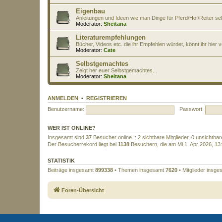
Eigenbau
Anleitungen und Ideen wie man Dinge für Pferd/Hof/Reiter s
Moderator:
Sheitana
Literaturempfehlungen
Bücher, Videos etc. die ihr Empfehlen würdet, könnt ihr hier v
Moderator:
Cate
Selbstgemachtes
Zeigt her euer Selbstgemachtes...
Moderator:
Sheitana
ANMELDEN
•
REGISTRIEREN
Benutzername:
Passwort:
WER IST ONLINE?
Insgesamt sind
37
Besucher online :: 2 sichtbare Mitglieder, 0 unsichtba
Der Besucherrekord liegt bei
1138
Besuchern, die am Mi 1. Apr 2026, 13:3
STATISTIK
Beiträge insgesamt
899338
• Themen insgesamt
7620
• Mitglieder insg
Foren-Übersicht