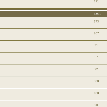
191
THEMEN
373
207
31
57
22
388
180
98