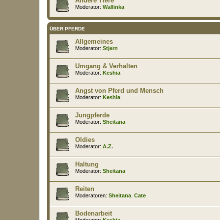
Andere Tiere
Moderator:
Wallinka
ÜBER PFERDE
Allgemeines
Moderator:
Stjern
Umgang & Verhalten
Moderator:
Keshia
Angst von Pferd und Mensch
Moderator:
Keshia
Jungpferde
Moderator:
Sheitana
Oldies
Moderator:
A.Z.
Haltung
Moderator:
Sheitana
Reiten
Moderatoren:
Sheitana
,
Cate
Bodenarbeit
Moderator:
Keshia