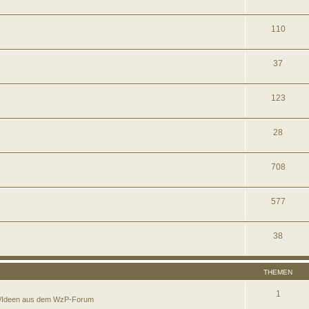
110
37
123
28
708
577
38
THEMEN
1
en/Ideen aus dem WzP-Forum