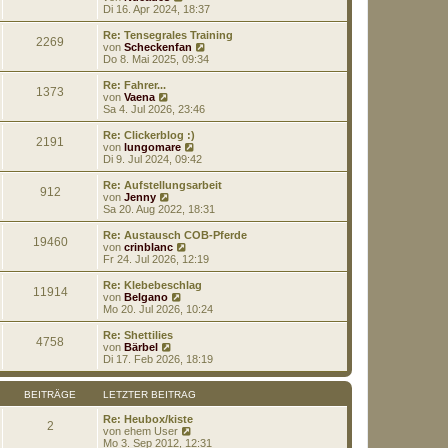
a
e
t
e
Di 16. Apr 2024, 18:37
g
i
e
u
t
r
e
Re: Tensegrales Training
r
2269
B
s
N
von
Scheckenfan
a
e
t
e
Do 8. Mai 2025, 09:34
g
i
e
u
t
r
e
Re: Fahrer...
r
1373
B
s
N
von
Vaena
a
e
t
e
Sa 4. Jul 2026, 23:46
g
i
e
u
t
r
e
Re: Clickerblog :)
r
2191
B
s
N
von
lungomare
a
e
t
e
Di 9. Jul 2024, 09:42
g
i
e
u
t
r
e
Re: Aufstellungsarbeit
r
912
B
s
N
von
Jenny
a
e
t
e
Sa 20. Aug 2022, 18:31
g
i
e
u
t
r
e
Re: Austausch COB-Pferde
r
19460
B
s
N
von
crinblanc
a
e
t
e
Fr 24. Jul 2026, 12:19
g
i
e
u
t
r
e
Re: Klebebeschlag
r
11914
B
s
N
von
Belgano
a
e
t
e
Mo 20. Jul 2026, 10:24
g
i
e
u
t
r
e
Re: Shettilies
r
4758
B
s
N
von
Bärbel
a
e
t
e
Di 17. Feb 2026, 18:19
g
i
e
u
t
r
e
r
B
s
BEITRÄGE
LETZTER BEITRAG
a
e
t
g
i
e
Re: Heubox/kiste
2
t
r
N
von
ehem User
r
B
e
Mo 3. Sep 2012, 12:31