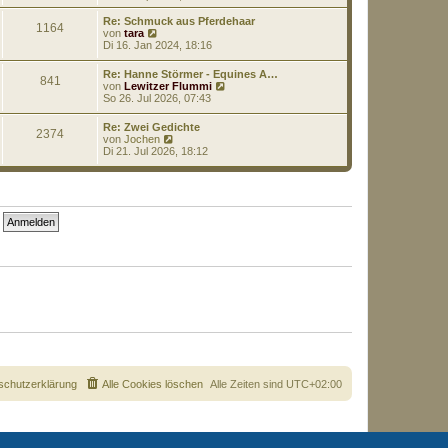
a
e
u
g
i
e
Re: Schmuck aus Pferdehaar
1164
t
s
N
von
tara
r
t
e
Di 16. Jan 2024, 18:16
a
e
u
g
r
e
Re: Hanne Störmer - Equines A…
B
841
s
N
von
Lewitzer Flummi
e
t
e
So 26. Jul 2026, 07:43
i
e
u
t
r
e
r
Re: Zwei Gedichte
B
2374
s
N
a
von
Jochen
e
t
e
g
Di 21. Jul 2026, 18:12
i
e
u
t
r
e
r
B
s
a
e
t
g
i
e
t
r
r
B
a
e
g
i
t
r
a
g
schutzerklärung
Alle Cookies löschen
Alle Zeiten sind
UTC+02:00