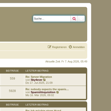
Suche
Erweiterte Suche
Registrieren
Anmelden
Aktuelle Zeit: Fr 7. Aug 2026, 05:49
BEITRÄGE
LETZTER BEITRAG
Re: Server Migration
559
N
von
Sky4ever
e
Do 17. Jul 2025, 21:09
u
e
Re: nobody expects the spanis…
5928
s
N
von
SpanishInquisition
t
e
Mo 16. Mär 2026, 09:02
e
u
r
e
B
s
BEITRÄGE
LETZTER BEITRAG
e
t
i
e
Re: Ich möchte einen Hund....