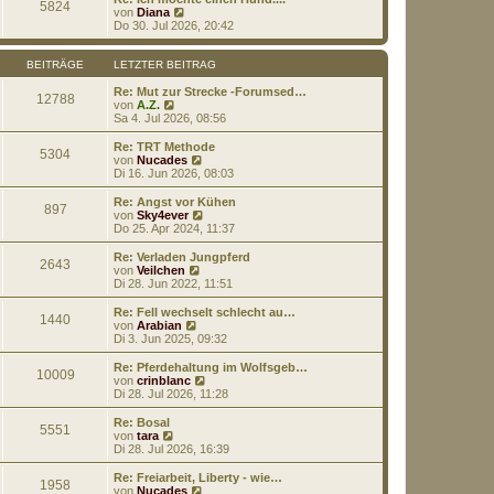
5824
t
r
N
von
Diana
r
B
e
Do 30. Jul 2026, 20:42
a
e
u
g
i
e
t
s
BEITRÄGE
LETZTER BEITRAG
r
t
a
e
Re: Mut zur Strecke -Forumsed…
12788
g
N
r
von
A.Z.
e
B
Sa 4. Jul 2026, 08:56
u
e
e
i
Re: TRT Methode
5304
s
t
N
von
Nucades
t
r
e
Di 16. Jun 2026, 08:03
e
a
u
r
g
e
Re: Angst vor Kühen
897
B
s
N
von
Sky4ever
e
t
e
Do 25. Apr 2024, 11:37
i
e
u
t
r
e
Re: Verladen Jungpferd
r
2643
B
s
N
von
Veilchen
a
e
t
e
Di 28. Jun 2022, 11:51
g
i
e
u
t
r
e
Re: Fell wechselt schlecht au…
r
1440
B
s
N
von
Arabian
a
e
t
e
Di 3. Jun 2025, 09:32
g
i
e
u
t
r
e
Re: Pferdehaltung im Wolfsgeb…
r
10009
B
s
N
von
crinblanc
a
e
t
e
Di 28. Jul 2026, 11:28
g
i
e
u
t
r
e
Re: Bosal
r
5551
B
s
N
von
tara
a
e
t
e
Di 28. Jul 2026, 16:39
g
i
e
u
t
r
e
Re: Freiarbeit, Liberty - wie…
r
1958
B
s
N
von
Nucades