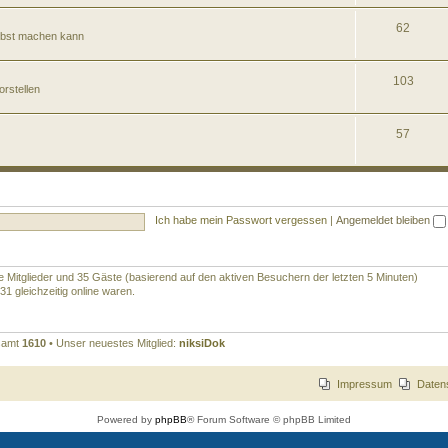
62
elbst machen kann
103
orstellen
57
Ich habe mein Passwort vergessen
|
Angemeldet bleiben
re Mitglieder und 35 Gäste (basierend auf den aktiven Besuchern der letzten 5 Minuten)
1 gleichzeitig online waren.
esamt
1610
• Unser neuestes Mitglied:
niksiDok
Impressum
Daten
Powered by
phpBB
® Forum Software © phpBB Limited
Deutsche Übersetzung durch
phpBB.de