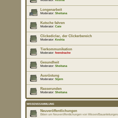
Longenarbeit
Moderator:
Sheitana
Kutsche fahren
Moderator:
Cate
Clickediclac, der Clickerbereich
Moderator:
Keshia
Tierkommunikation
Moderator:
feendrache
Gesundheit
Moderator:
Sheitana
Ausrüstung
Moderator:
Stjern
Rasserunden
Moderator:
Sheitana
WISSENSSAMMLUNG
Neuveröffentlichungen
Bitten um Neuveröffentlichungen von Wissen/Bauanleitung