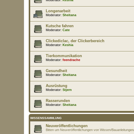
Longenarbeit
Moderator:
Sheitana
Kutsche fahren
Moderator:
Cate
Clickediclac, der Clickerbereich
Moderator:
Keshia
Tierkommunikation
Moderator:
feendrache
Gesundheit
Moderator:
Sheitana
Ausrüstung
Moderator:
Stjern
Rasserunden
Moderator:
Sheitana
WISSENSSAMMLUNG
Neuveröffentlichungen
Bitten um Neuveröffentlichungen von Wissen/Bauanleitung