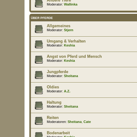
Andere Tiere
Moderator:
Wallinka
ÜBER PFERDE
Allgemeines
Moderator:
Stjern
Umgang & Verhalten
Moderator:
Keshia
Angst von Pferd und Mensch
Moderator:
Keshia
Jungpferde
Moderator:
Sheitana
Oldies
Moderator:
A.Z.
Haltung
Moderator:
Sheitana
Reiten
Moderatoren:
Sheitana
,
Cate
Bodenarbeit
Moderator:
Keshia