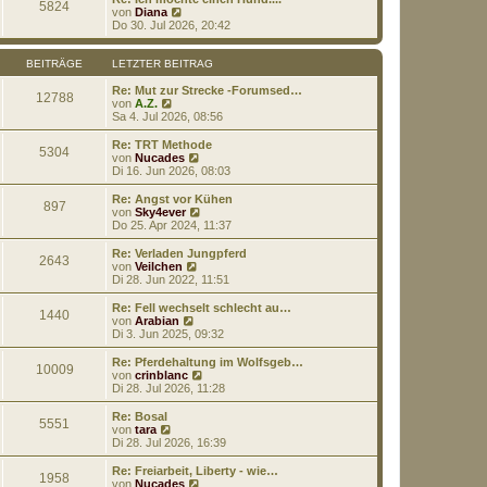
5824
t
r
N
von
Diana
r
B
e
Do 30. Jul 2026, 20:42
a
e
u
g
i
e
t
s
BEITRÄGE
LETZTER BEITRAG
r
t
a
e
Re: Mut zur Strecke -Forumsed…
12788
g
N
r
von
A.Z.
e
B
Sa 4. Jul 2026, 08:56
u
e
e
i
Re: TRT Methode
5304
s
t
N
von
Nucades
t
r
e
Di 16. Jun 2026, 08:03
e
a
u
r
g
e
Re: Angst vor Kühen
897
B
s
N
von
Sky4ever
e
t
e
Do 25. Apr 2024, 11:37
i
e
u
t
r
e
Re: Verladen Jungpferd
r
2643
B
s
N
von
Veilchen
a
e
t
e
Di 28. Jun 2022, 11:51
g
i
e
u
t
r
e
Re: Fell wechselt schlecht au…
r
1440
B
s
N
von
Arabian
a
e
t
e
Di 3. Jun 2025, 09:32
g
i
e
u
t
r
e
Re: Pferdehaltung im Wolfsgeb…
r
10009
B
s
N
von
crinblanc
a
e
t
e
Di 28. Jul 2026, 11:28
g
i
e
u
t
r
e
Re: Bosal
r
5551
B
s
N
von
tara
a
e
t
e
Di 28. Jul 2026, 16:39
g
i
e
u
t
r
e
Re: Freiarbeit, Liberty - wie…
r
1958
B
s
N
von
Nucades