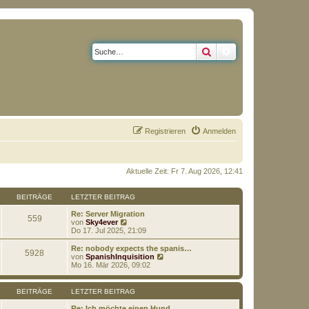
Suche
Erweiterte Suche
Registrieren
Anmelden
Aktuelle Zeit: Fr 7. Aug 2026, 12:41
BEITRÄGE
LETZTER BEITRAG
Re: Server Migration
559
N
von
Sky4ever
e
Do 17. Jul 2025, 21:09
u
e
Re: nobody expects the spanis…
5928
s
N
von
SpanishInquisition
t
e
Mo 16. Mär 2026, 09:02
e
u
r
e
B
s
BEITRÄGE
LETZTER BEITRAG
e
t
i
e
Re: Ich möchte einen Hund....