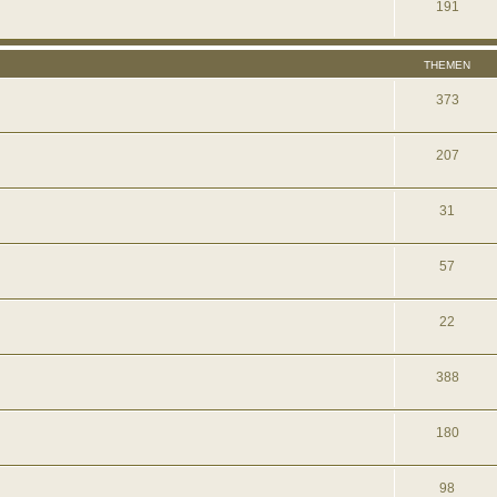
191
THEMEN
373
207
31
57
22
388
180
98