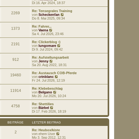
a
e
t
e
Di 16. Apr 2024, 18:37
g
i
e
u
t
r
e
Re: Tensegrales Training
r
2269
B
s
N
von
Scheckenfan
a
e
t
e
Do 8. Mai 2025, 09:34
g
i
e
u
t
r
e
Re: Fahrer...
r
1373
B
s
N
von
Vaena
a
e
t
e
Sa 4. Jul 2026, 23:46
g
i
e
u
t
r
e
Re: Clickerblog :)
r
2191
B
s
N
von
lungomare
a
e
t
e
Di 9. Jul 2024, 09:42
g
i
e
u
t
r
e
Re: Aufstellungsarbeit
r
912
B
s
N
von
Jenny
a
e
t
e
Sa 20. Aug 2022, 18:31
g
i
e
u
t
r
e
Re: Austausch COB-Pferde
r
19460
B
s
N
von
crinblanc
a
e
t
e
Fr 24. Jul 2026, 12:19
g
i
e
u
t
r
e
Re: Klebebeschlag
r
11914
B
s
N
von
Belgano
a
e
t
e
Mo 20. Jul 2026, 10:24
g
i
e
u
t
r
e
Re: Shettilies
r
4758
B
s
N
von
Bärbel
a
e
t
e
Di 17. Feb 2026, 18:19
g
i
e
u
t
r
e
r
B
s
BEITRÄGE
LETZTER BEITRAG
a
e
t
g
i
e
Re: Heubox/kiste
2
t
r
N
von
ehem User
r
B
e
Mo 3. Sep 2012, 12:31