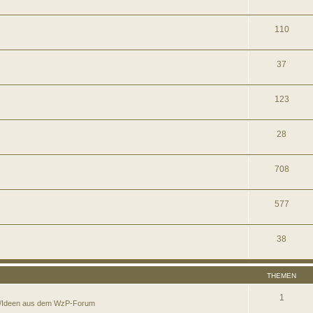
110
37
123
28
708
577
38
THEMEN
1
en/Ideen aus dem WzP-Forum