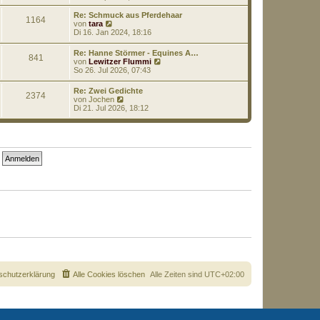
a
e
u
g
i
e
Re: Schmuck aus Pferdehaar
1164
t
s
N
von
tara
r
t
e
Di 16. Jan 2024, 18:16
a
e
u
g
r
e
Re: Hanne Störmer - Equines A…
B
841
s
N
von
Lewitzer Flummi
e
t
e
So 26. Jul 2026, 07:43
i
e
u
t
r
e
r
Re: Zwei Gedichte
B
2374
s
N
a
von
Jochen
e
t
e
g
Di 21. Jul 2026, 18:12
i
e
u
t
r
e
r
B
s
a
e
t
g
i
e
t
r
r
B
a
e
g
i
t
r
a
g
schutzerklärung
Alle Cookies löschen
Alle Zeiten sind
UTC+02:00