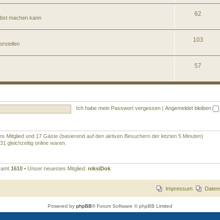
62
elbst machen kann
103
orstellen
57
Ich habe mein Passwort vergessen
|
Angemeldet bleiben
ares Mitglied und 17 Gäste (basierend auf den aktiven Besuchern der letzten 5 Minuten)
1 gleichzeitig online waren.
esamt
1610
• Unser neuestes Mitglied:
niksiDok
Impressum
Daten
Powered by
phpBB
® Forum Software © phpBB Limited
Deutsche Übersetzung durch
phpBB.de