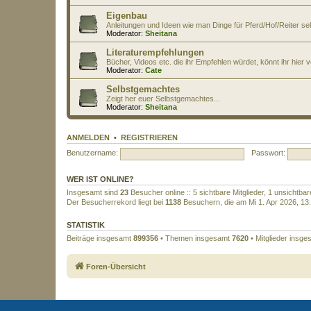
Eigenbau
Anleitungen und Ideen wie man Dinge für Pferd/Hof/Reiter s
Moderator:
Sheitana
Literaturempfehlungen
Bücher, Videos etc. die ihr Empfehlen würdet, könnt ihr hier v
Moderator:
Cate
Selbstgemachtes
Zeigt her euer Selbstgemachtes...
Moderator:
Sheitana
ANMELDEN
•
REGISTRIEREN
Benutzername:
Passwort:
WER IST ONLINE?
Insgesamt sind
23
Besucher online :: 5 sichtbare Mitglieder, 1 unsichtb
Der Besucherrekord liegt bei
1138
Besuchern, die am Mi 1. Apr 2026, 13:3
STATISTIK
Beiträge insgesamt
899356
• Themen insgesamt
7620
• Mitglieder insg
Foren-Übersicht