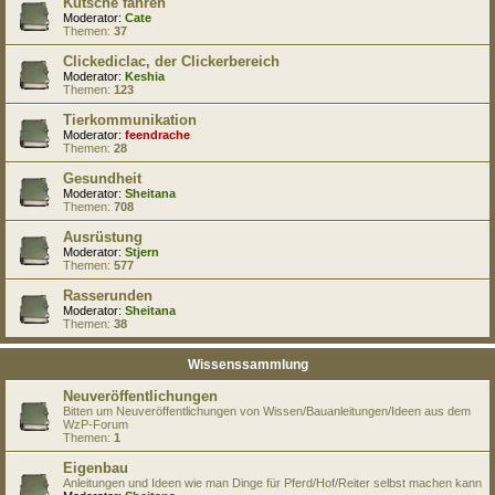
Kutsche fahren
Moderator:
Cate
Themen:
37
Clickediclac, der Clickerbereich
Moderator:
Keshia
Themen:
123
Tierkommunikation
Moderator:
feendrache
Themen:
28
Gesundheit
Moderator:
Sheitana
Themen:
708
Ausrüstung
Moderator:
Stjern
Themen:
577
Rasserunden
Moderator:
Sheitana
Themen:
38
Wissenssammlung
Neuveröffentlichungen
Bitten um Neuveröffentlichungen von Wissen/Bauanleitungen/Ideen aus dem
WzP-Forum
Themen:
1
Eigenbau
Anleitungen und Ideen wie man Dinge für Pferd/Hof/Reiter selbst machen kann