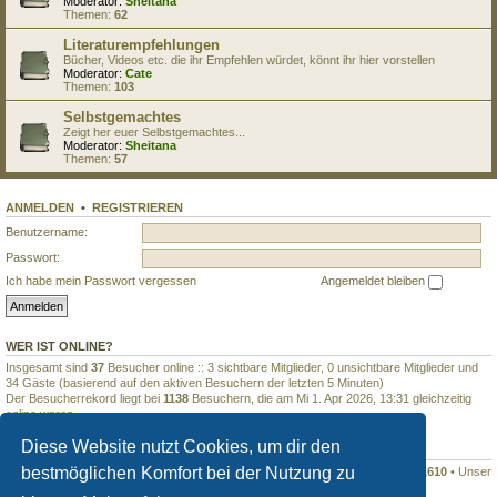
Moderator:
Sheitana
Themen:
62
Literaturempfehlungen
Bücher, Videos etc. die ihr Empfehlen würdet, könnt ihr hier vorstellen
Moderator:
Cate
Themen:
103
Selbstgemachtes
Zeigt her euer Selbstgemachtes...
Moderator:
Sheitana
Themen:
57
ANMELDEN
•
REGISTRIEREN
Benutzername:
Passwort:
Ich habe mein Passwort vergessen
Angemeldet bleiben
WER IST ONLINE?
Insgesamt sind
37
Besucher online :: 3 sichtbare Mitglieder, 0 unsichtbare Mitglieder und
34 Gäste (basierend auf den aktiven Besuchern der letzten 5 Minuten)
Der Besucherrekord liegt bei
1138
Besuchern, die am Mi 1. Apr 2026, 13:31 gleichzeitig
online waren.
Diese Website nutzt Cookies, um dir den
STATISTIK
bestmöglichen Komfort bei der Nutzung zu
Beiträge insgesamt
899338
• Themen insgesamt
7620
• Mitglieder insgesamt
1610
• Unser
neuestes Mitglied:
niksiDok