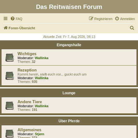
Das Reitwaisen Forum
FAQ
Registrieren
Anmelden
S
Foren-Übersicht
u
Aktuelle Zeit: Fr 7. Aug 2026, 06:13
c
Eingangshalle
h
Wichtiges
e
Moderator:
Wallinka
Themen:
32
Rezeption
Kommt herein, stellt euch vor... guckt euch um
Moderator:
Wallinka
Themen:
935
Lounge
Andere Tiere
Moderator:
Wallinka
Themen:
191
Über Pferde
Allgemeines
Moderator:
Stjern
Themen:
373