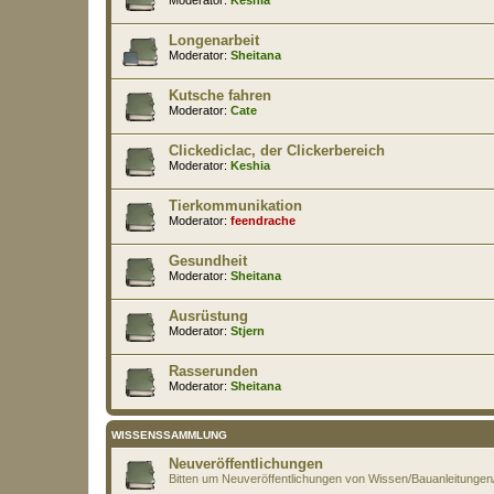
Longenarbeit
Moderator:
Sheitana
Kutsche fahren
Moderator:
Cate
Clickediclac, der Clickerbereich
Moderator:
Keshia
Tierkommunikation
Moderator:
feendrache
Gesundheit
Moderator:
Sheitana
Ausrüstung
Moderator:
Stjern
Rasserunden
Moderator:
Sheitana
WISSENSSAMMLUNG
Neuveröffentlichungen
Bitten um Neuveröffentlichungen von Wissen/Bauanleitung