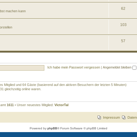
62
elbst machen kann
103
orstellen
57
Ich habe mein Passwort vergessen
|
Angemeldet bleiben
ares Mitglied und 64 Gäste (basierend auf den aktiven Besuchern der letzten 5 Minuten)
1 gleichzeitig online waren.
esamt
1611
• Unser neuestes Mitglied:
VictorTal
Impressum
Daten
Powered by
phpBB
® Forum Software © phpBB Limited
Deutsche Übersetzung durch
phpBB.de