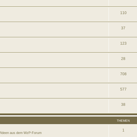
110
37
123
28
708
577
38
THEMEN
1
en/Ideen aus dem WzP-Forum