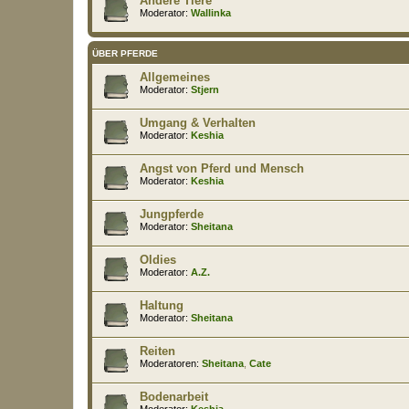
Andere Tiere
Moderator:
Wallinka
ÜBER PFERDE
Allgemeines
Moderator:
Stjern
Umgang & Verhalten
Moderator:
Keshia
Angst von Pferd und Mensch
Moderator:
Keshia
Jungpferde
Moderator:
Sheitana
Oldies
Moderator:
A.Z.
Haltung
Moderator:
Sheitana
Reiten
Moderatoren:
Sheitana
,
Cate
Bodenarbeit
Moderator:
Keshia