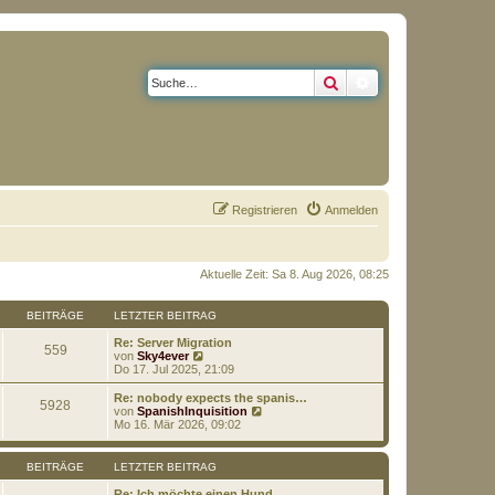
Suche
Erweiterte Suche
Registrieren
Anmelden
Aktuelle Zeit: Sa 8. Aug 2026, 08:25
BEITRÄGE
LETZTER BEITRAG
Re: Server Migration
559
N
von
Sky4ever
e
Do 17. Jul 2025, 21:09
u
e
Re: nobody expects the spanis…
5928
s
N
von
SpanishInquisition
t
e
Mo 16. Mär 2026, 09:02
e
u
r
e
B
s
BEITRÄGE
LETZTER BEITRAG
e
t
i
e
Re: Ich möchte einen Hund....