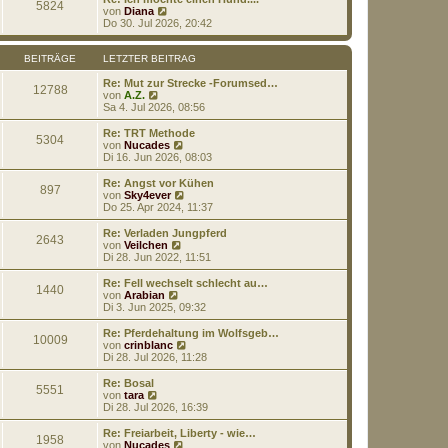
5824
t
r
N
von
Diana
r
B
e
Do 30. Jul 2026, 20:42
a
e
u
g
i
e
t
s
BEITRÄGE
LETZTER BEITRAG
r
t
a
e
Re: Mut zur Strecke -Forumsed…
12788
g
N
r
von
A.Z.
e
B
Sa 4. Jul 2026, 08:56
u
e
e
i
Re: TRT Methode
5304
s
t
N
von
Nucades
t
r
e
Di 16. Jun 2026, 08:03
e
a
u
r
g
e
Re: Angst vor Kühen
897
B
s
N
von
Sky4ever
e
t
e
Do 25. Apr 2024, 11:37
i
e
u
t
r
e
Re: Verladen Jungpferd
r
2643
B
s
N
von
Veilchen
a
e
t
e
Di 28. Jun 2022, 11:51
g
i
e
u
t
r
e
Re: Fell wechselt schlecht au…
r
1440
B
s
N
von
Arabian
a
e
t
e
Di 3. Jun 2025, 09:32
g
i
e
u
t
r
e
Re: Pferdehaltung im Wolfsgeb…
r
10009
B
s
N
von
crinblanc
a
e
t
e
Di 28. Jul 2026, 11:28
g
i
e
u
t
r
e
Re: Bosal
r
5551
B
s
N
von
tara
a
e
t
e
Di 28. Jul 2026, 16:39
g
i
e
u
t
r
e
Re: Freiarbeit, Liberty - wie…
r
1958
B
s
N
von
Nucades