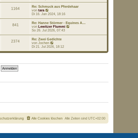
a
e
u
g
i
e
Re: Schmuck aus Pferdehaar
1164
t
s
N
von
tara
r
t
e
Di 16. Jan 2024, 18:16
a
e
u
g
r
e
Re: Hanne Störmer - Equines A…
B
841
s
N
von
Lewitzer Flummi
e
t
e
So 26. Jul 2026, 07:43
i
e
u
t
r
e
r
Re: Zwei Gedichte
B
2374
s
N
a
von
Jochen
e
t
e
g
Di 21. Jul 2026, 18:12
i
e
u
t
r
e
r
B
s
a
e
t
g
i
e
t
r
r
B
a
e
g
i
t
r
a
g
schutzerklärung
Alle Cookies löschen
Alle Zeiten sind
UTC+02:00