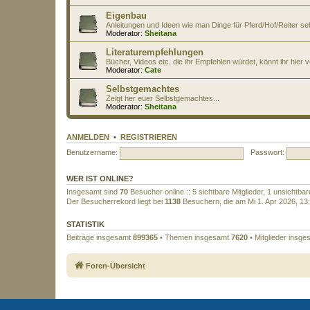
Eigenbau
Anleitungen und Ideen wie man Dinge für Pferd/Hof/Reiter s
Moderator:
Sheitana
Literaturempfehlungen
Bücher, Videos etc. die ihr Empfehlen würdet, könnt ihr hier v
Moderator:
Cate
Selbstgemachtes
Zeigt her euer Selbstgemachtes...
Moderator:
Sheitana
ANMELDEN
•
REGISTRIEREN
Benutzername:
Passwort:
WER IST ONLINE?
Insgesamt sind
70
Besucher online :: 5 sichtbare Mitglieder, 1 unsichtb
Der Besucherrekord liegt bei
1138
Besuchern, die am Mi 1. Apr 2026, 13:3
STATISTIK
Beiträge insgesamt
899365
• Themen insgesamt
7620
• Mitglieder insg
Foren-Übersicht