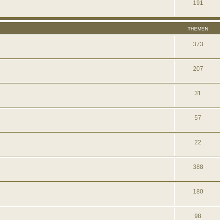
191
THEMEN
373
207
31
57
22
388
180
98