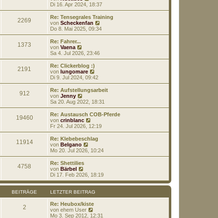
a
e
t
e
Di 16. Apr 2024, 18:37
g
i
e
u
t
r
e
Re: Tensegrales Training
r
2269
B
s
N
von
Scheckenfan
a
e
t
e
Do 8. Mai 2025, 09:34
g
i
e
u
t
r
e
Re: Fahrer...
r
1373
B
s
N
von
Vaena
a
e
t
e
Sa 4. Jul 2026, 23:46
g
i
e
u
t
r
e
Re: Clickerblog :)
r
2191
B
s
N
von
lungomare
a
e
t
e
Di 9. Jul 2024, 09:42
g
i
e
u
t
r
e
Re: Aufstellungsarbeit
r
912
B
s
N
von
Jenny
a
e
t
e
Sa 20. Aug 2022, 18:31
g
i
e
u
t
r
e
Re: Austausch COB-Pferde
r
19460
B
s
N
von
crinblanc
a
e
t
e
Fr 24. Jul 2026, 12:19
g
i
e
u
t
r
e
Re: Klebebeschlag
r
11914
B
s
N
von
Belgano
a
e
t
e
Mo 20. Jul 2026, 10:24
g
i
e
u
t
r
e
Re: Shettilies
r
4758
B
s
N
von
Bärbel
a
e
t
e
Di 17. Feb 2026, 18:19
g
i
e
u
t
r
e
r
B
s
BEITRÄGE
LETZTER BEITRAG
a
e
t
g
i
e
Re: Heubox/kiste
2
t
r
N
von
ehem User
r
B
e
Mo 3. Sep 2012, 12:31