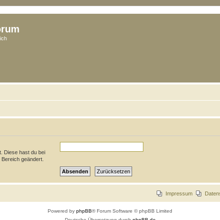
orum
ich
t. Diese hast du bei
 Bereich geändert.
Impressum
Daten
Powered by
phpBB
® Forum Software © phpBB Limited
Deutsche Übersetzung durch
phpBB.de