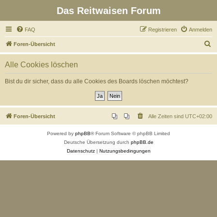
Das Reitwaisen Forum
FAQ
Registrieren
Anmelden
S
Foren-Übersicht
u
Alle Cookies löschen
c
h
Bist du dir sicher, dass du alle Cookies des Boards löschen möchtest?
e
Foren-Übersicht
Alle Zeiten sind
UTC+02:00
Powered by
phpBB
® Forum Software © phpBB Limited
Deutsche Übersetzung durch
phpBB.de
Datenschutz
|
Nutzungsbedingungen