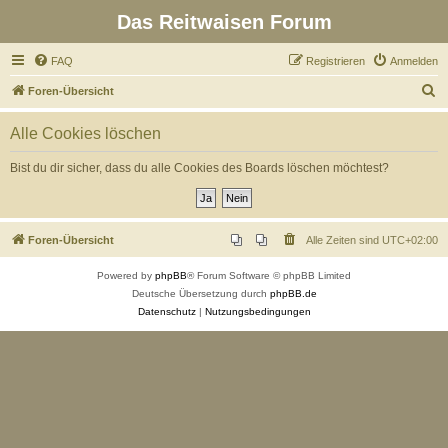
Das Reitwaisen Forum
FAQ
Registrieren
Anmelden
S
Foren-Übersicht
u
Alle Cookies löschen
c
h
Bist du dir sicher, dass du alle Cookies des Boards löschen möchtest?
e
Foren-Übersicht
Alle Zeiten sind
UTC+02:00
Powered by
phpBB
® Forum Software © phpBB Limited
Deutsche Übersetzung durch
phpBB.de
Datenschutz
|
Nutzungsbedingungen