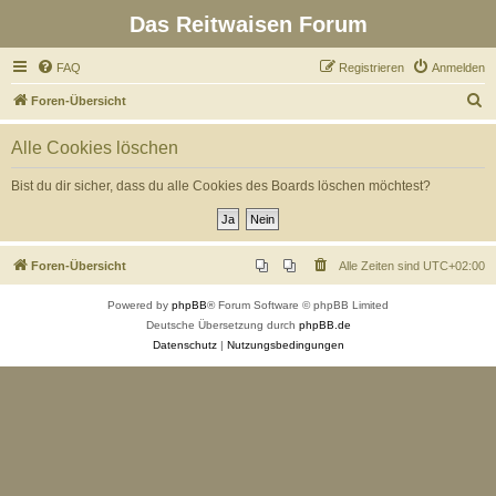
Das Reitwaisen Forum
FAQ
Registrieren
Anmelden
S
Foren-Übersicht
u
Alle Cookies löschen
c
h
Bist du dir sicher, dass du alle Cookies des Boards löschen möchtest?
e
Foren-Übersicht
Alle Zeiten sind
UTC+02:00
Powered by
phpBB
® Forum Software © phpBB Limited
Deutsche Übersetzung durch
phpBB.de
Datenschutz
|
Nutzungsbedingungen