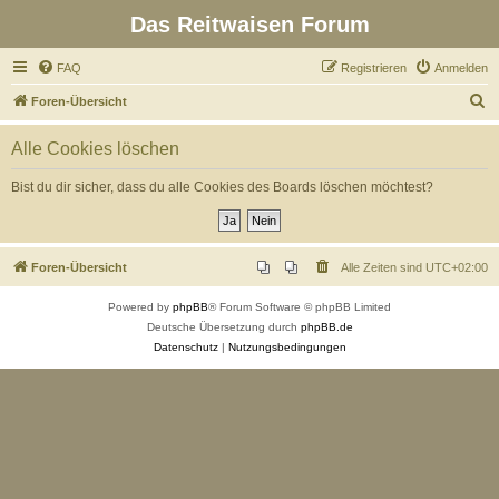
Das Reitwaisen Forum
FAQ
Registrieren
Anmelden
S
Foren-Übersicht
u
Alle Cookies löschen
c
h
Bist du dir sicher, dass du alle Cookies des Boards löschen möchtest?
e
Foren-Übersicht
Alle Zeiten sind
UTC+02:00
Powered by
phpBB
® Forum Software © phpBB Limited
Deutsche Übersetzung durch
phpBB.de
Datenschutz
|
Nutzungsbedingungen