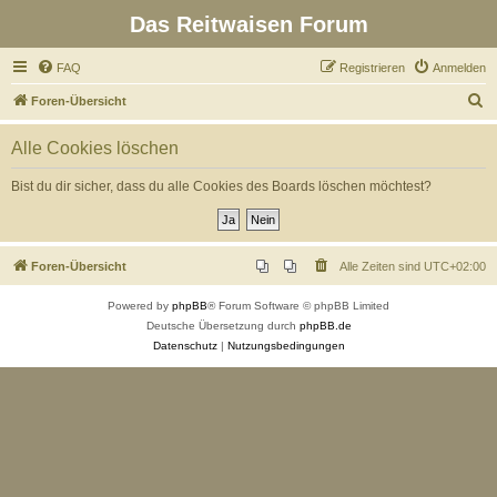
Das Reitwaisen Forum
FAQ
Registrieren
Anmelden
S
Foren-Übersicht
u
Alle Cookies löschen
c
h
Bist du dir sicher, dass du alle Cookies des Boards löschen möchtest?
e
Foren-Übersicht
Alle Zeiten sind
UTC+02:00
Powered by
phpBB
® Forum Software © phpBB Limited
Deutsche Übersetzung durch
phpBB.de
Datenschutz
|
Nutzungsbedingungen