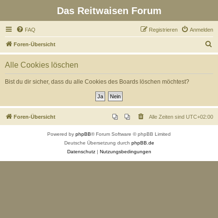
Das Reitwaisen Forum
FAQ
Registrieren
Anmelden
S
Foren-Übersicht
u
Alle Cookies löschen
c
h
Bist du dir sicher, dass du alle Cookies des Boards löschen möchtest?
e
Foren-Übersicht
Alle Zeiten sind
UTC+02:00
Powered by
phpBB
® Forum Software © phpBB Limited
Deutsche Übersetzung durch
phpBB.de
Datenschutz
|
Nutzungsbedingungen