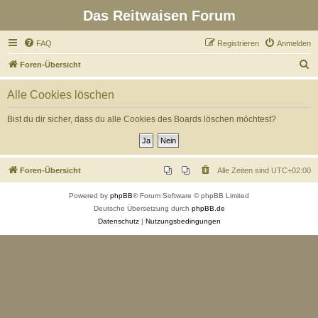
Das Reitwaisen Forum
FAQ
Registrieren
Anmelden
S
Foren-Übersicht
u
Alle Cookies löschen
c
h
Bist du dir sicher, dass du alle Cookies des Boards löschen möchtest?
e
Foren-Übersicht
Alle Zeiten sind
UTC+02:00
Powered by
phpBB
® Forum Software © phpBB Limited
Deutsche Übersetzung durch
phpBB.de
Datenschutz
|
Nutzungsbedingungen