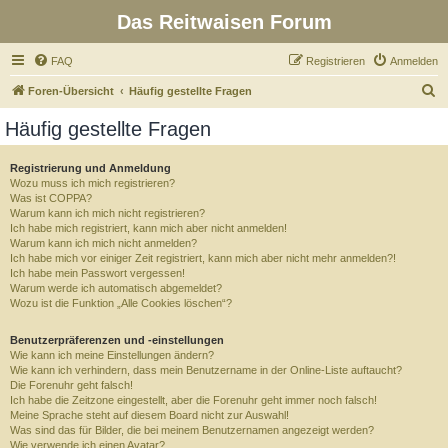
Das Reitwaisen Forum
FAQ
Registrieren
Anmelden
S
Foren-Übersicht
Häufig gestellte Fragen
u
Häufig gestellte Fragen
c
h
Registrierung und Anmeldung
Wozu muss ich mich registrieren?
e
Was ist COPPA?
Warum kann ich mich nicht registrieren?
Ich habe mich registriert, kann mich aber nicht anmelden!
Warum kann ich mich nicht anmelden?
Ich habe mich vor einiger Zeit registriert, kann mich aber nicht mehr anmelden?!
Ich habe mein Passwort vergessen!
Warum werde ich automatisch abgemeldet?
Wozu ist die Funktion „Alle Cookies löschen“?
Benutzerpräferenzen und -einstellungen
Wie kann ich meine Einstellungen ändern?
Wie kann ich verhindern, dass mein Benutzername in der Online-Liste auftaucht?
Die Forenuhr geht falsch!
Ich habe die Zeitzone eingestellt, aber die Forenuhr geht immer noch falsch!
Meine Sprache steht auf diesem Board nicht zur Auswahl!
Was sind das für Bilder, die bei meinem Benutzernamen angezeigt werden?
Wie verwende ich einen Avatar?