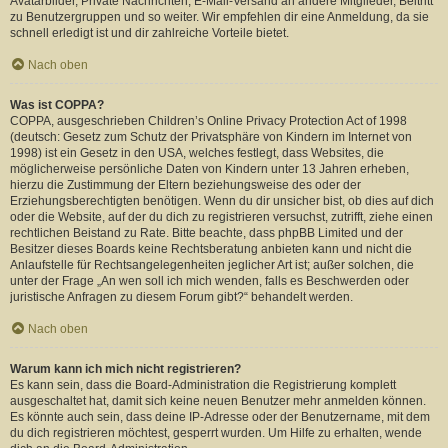
Avatarbilder, Private Nachrichten, E-Mail-Versand an andere Mitglieder, Beitritt
zu Benutzergruppen und so weiter. Wir empfehlen dir eine Anmeldung, da sie
schnell erledigt ist und dir zahlreiche Vorteile bietet.
Nach oben
Was ist COPPA?
COPPA, ausgeschrieben Children’s Online Privacy Protection Act of 1998
(deutsch: Gesetz zum Schutz der Privatsphäre von Kindern im Internet von
1998) ist ein Gesetz in den USA, welches festlegt, dass Websites, die
möglicherweise persönliche Daten von Kindern unter 13 Jahren erheben,
hierzu die Zustimmung der Eltern beziehungsweise des oder der
Erziehungsberechtigten benötigen. Wenn du dir unsicher bist, ob dies auf dich
oder die Website, auf der du dich zu registrieren versuchst, zutrifft, ziehe einen
rechtlichen Beistand zu Rate. Bitte beachte, dass phpBB Limited und der
Besitzer dieses Boards keine Rechtsberatung anbieten kann und nicht die
Anlaufstelle für Rechtsangelegenheiten jeglicher Art ist; außer solchen, die
unter der Frage „An wen soll ich mich wenden, falls es Beschwerden oder
juristische Anfragen zu diesem Forum gibt?“ behandelt werden.
Nach oben
Warum kann ich mich nicht registrieren?
Es kann sein, dass die Board-Administration die Registrierung komplett
ausgeschaltet hat, damit sich keine neuen Benutzer mehr anmelden können.
Es könnte auch sein, dass deine IP-Adresse oder der Benutzername, mit dem
du dich registrieren möchtest, gesperrt wurden. Um Hilfe zu erhalten, wende