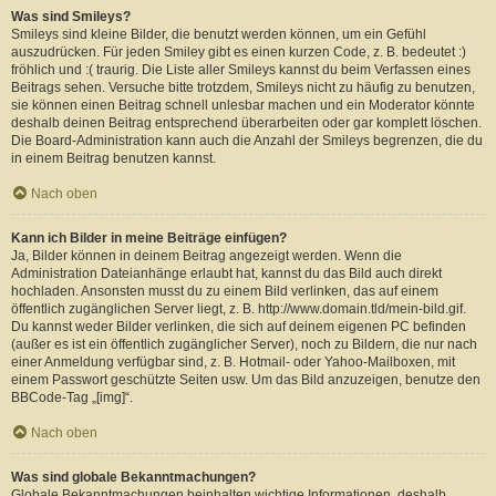
Was sind Smileys?
Smileys sind kleine Bilder, die benutzt werden können, um ein Gefühl
auszudrücken. Für jeden Smiley gibt es einen kurzen Code, z. B. bedeutet :)
fröhlich und :( traurig. Die Liste aller Smileys kannst du beim Verfassen eines
Beitrags sehen. Versuche bitte trotzdem, Smileys nicht zu häufig zu benutzen,
sie können einen Beitrag schnell unlesbar machen und ein Moderator könnte
deshalb deinen Beitrag entsprechend überarbeiten oder gar komplett löschen.
Die Board-Administration kann auch die Anzahl der Smileys begrenzen, die du
in einem Beitrag benutzen kannst.
Nach oben
Kann ich Bilder in meine Beiträge einfügen?
Ja, Bilder können in deinem Beitrag angezeigt werden. Wenn die
Administration Dateianhänge erlaubt hat, kannst du das Bild auch direkt
hochladen. Ansonsten musst du zu einem Bild verlinken, das auf einem
öffentlich zugänglichen Server liegt, z. B. http://www.domain.tld/mein-bild.gif.
Du kannst weder Bilder verlinken, die sich auf deinem eigenen PC befinden
(außer es ist ein öffentlich zugänglicher Server), noch zu Bildern, die nur nach
einer Anmeldung verfügbar sind, z. B. Hotmail- oder Yahoo-Mailboxen, mit
einem Passwort geschützte Seiten usw. Um das Bild anzuzeigen, benutze den
BBCode-Tag „[img]“.
Nach oben
Was sind globale Bekanntmachungen?
Globale Bekanntmachungen beinhalten wichtige Informationen, deshalb