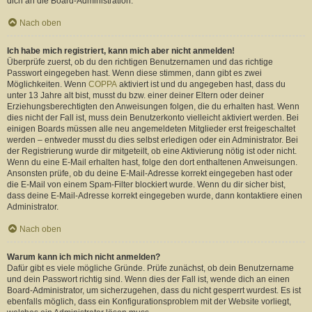
dich an die Board-Administration.
Nach oben
Ich habe mich registriert, kann mich aber nicht anmelden!
Überprüfe zuerst, ob du den richtigen Benutzernamen und das richtige
Passwort eingegeben hast. Wenn diese stimmen, dann gibt es zwei
Möglichkeiten. Wenn
COPPA
aktiviert ist und du angegeben hast, dass du
unter 13 Jahre alt bist, musst du bzw. einer deiner Eltern oder deiner
Erziehungsberechtigten den Anweisungen folgen, die du erhalten hast. Wenn
dies nicht der Fall ist, muss dein Benutzerkonto vielleicht aktiviert werden. Bei
einigen Boards müssen alle neu angemeldeten Mitglieder erst freigeschaltet
werden – entweder musst du dies selbst erledigen oder ein Administrator. Bei
der Registrierung wurde dir mitgeteilt, ob eine Aktivierung nötig ist oder nicht.
Wenn du eine E-Mail erhalten hast, folge den dort enthaltenen Anweisungen.
Ansonsten prüfe, ob du deine E-Mail-Adresse korrekt eingegeben hast oder
die E-Mail von einem Spam-Filter blockiert wurde. Wenn du dir sicher bist,
dass deine E-Mail-Adresse korrekt eingegeben wurde, dann kontaktiere einen
Administrator.
Nach oben
Warum kann ich mich nicht anmelden?
Dafür gibt es viele mögliche Gründe. Prüfe zunächst, ob dein Benutzername
und dein Passwort richtig sind. Wenn dies der Fall ist, wende dich an einen
Board-Administrator, um sicherzugehen, dass du nicht gesperrt wurdest. Es ist
ebenfalls möglich, dass ein Konfigurationsproblem mit der Website vorliegt,