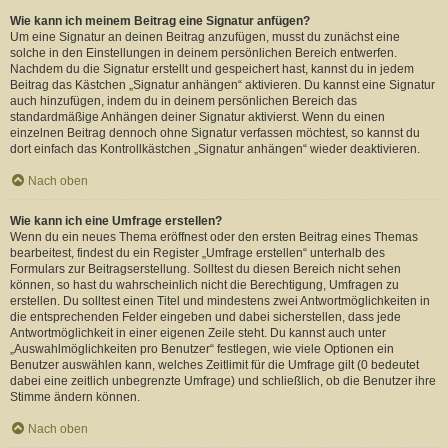
Wie kann ich meinem Beitrag eine Signatur anfügen?
Um eine Signatur an deinen Beitrag anzufügen, musst du zunächst eine
solche in den Einstellungen in deinem persönlichen Bereich entwerfen.
Nachdem du die Signatur erstellt und gespeichert hast, kannst du in jedem
Beitrag das Kästchen „Signatur anhängen“ aktivieren. Du kannst eine Signatur
auch hinzufügen, indem du in deinem persönlichen Bereich das
standardmäßige Anhängen deiner Signatur aktivierst. Wenn du einen
einzelnen Beitrag dennoch ohne Signatur verfassen möchtest, so kannst du
dort einfach das Kontrollkästchen „Signatur anhängen“ wieder deaktivieren.
Nach oben
Wie kann ich eine Umfrage erstellen?
Wenn du ein neues Thema eröffnest oder den ersten Beitrag eines Themas
bearbeitest, findest du ein Register „Umfrage erstellen“ unterhalb des
Formulars zur Beitragserstellung. Solltest du diesen Bereich nicht sehen
können, so hast du wahrscheinlich nicht die Berechtigung, Umfragen zu
erstellen. Du solltest einen Titel und mindestens zwei Antwortmöglichkeiten in
die entsprechenden Felder eingeben und dabei sicherstellen, dass jede
Antwortmöglichkeit in einer eigenen Zeile steht. Du kannst auch unter
„Auswahlmöglichkeiten pro Benutzer“ festlegen, wie viele Optionen ein
Benutzer auswählen kann, welches Zeitlimit für die Umfrage gilt (0 bedeutet
dabei eine zeitlich unbegrenzte Umfrage) und schließlich, ob die Benutzer ihre
Stimme ändern können.
Nach oben