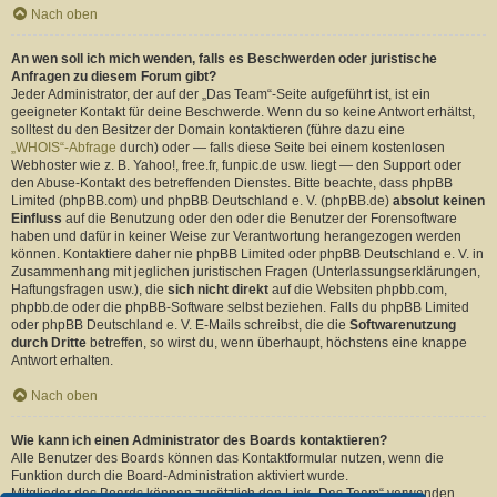
Nach oben
An wen soll ich mich wenden, falls es Beschwerden oder juristische
Anfragen zu diesem Forum gibt?
Jeder Administrator, der auf der „Das Team“-Seite aufgeführt ist, ist ein
geeigneter Kontakt für deine Beschwerde. Wenn du so keine Antwort erhältst,
solltest du den Besitzer der Domain kontaktieren (führe dazu eine
„WHOIS“-Abfrage
durch) oder — falls diese Seite bei einem kostenlosen
Webhoster wie z. B. Yahoo!, free.fr, funpic.de usw. liegt — den Support oder
den Abuse-Kontakt des betreffenden Dienstes. Bitte beachte, dass phpBB
Limited (phpBB.com) und phpBB Deutschland e. V. (phpBB.de)
absolut keinen
Einfluss
auf die Benutzung oder den oder die Benutzer der Forensoftware
haben und dafür in keiner Weise zur Verantwortung herangezogen werden
können. Kontaktiere daher nie phpBB Limited oder phpBB Deutschland e. V. in
Zusammenhang mit jeglichen juristischen Fragen (Unterlassungserklärungen,
Haftungsfragen usw.), die
sich nicht direkt
auf die Websiten phpbb.com,
phpbb.de oder die phpBB-Software selbst beziehen. Falls du phpBB Limited
oder phpBB Deutschland e. V. E-Mails schreibst, die die
Softwarenutzung
durch Dritte
betreffen, so wirst du, wenn überhaupt, höchstens eine knappe
Antwort erhalten.
Nach oben
Wie kann ich einen Administrator des Boards kontaktieren?
Alle Benutzer des Boards können das Kontaktformular nutzen, wenn die
Funktion durch die Board-Administration aktiviert wurde.
Mitglieder des Boards können zusätzlich den Link „Das Team“ verwenden.