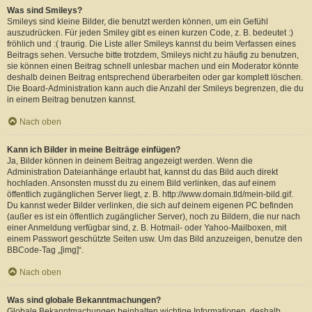
Was sind Smileys?
Smileys sind kleine Bilder, die benutzt werden können, um ein Gefühl
auszudrücken. Für jeden Smiley gibt es einen kurzen Code, z. B. bedeutet :)
fröhlich und :( traurig. Die Liste aller Smileys kannst du beim Verfassen eines
Beitrags sehen. Versuche bitte trotzdem, Smileys nicht zu häufig zu benutzen,
sie können einen Beitrag schnell unlesbar machen und ein Moderator könnte
deshalb deinen Beitrag entsprechend überarbeiten oder gar komplett löschen.
Die Board-Administration kann auch die Anzahl der Smileys begrenzen, die du
in einem Beitrag benutzen kannst.
Nach oben
Kann ich Bilder in meine Beiträge einfügen?
Ja, Bilder können in deinem Beitrag angezeigt werden. Wenn die
Administration Dateianhänge erlaubt hat, kannst du das Bild auch direkt
hochladen. Ansonsten musst du zu einem Bild verlinken, das auf einem
öffentlich zugänglichen Server liegt, z. B. http://www.domain.tld/mein-bild.gif.
Du kannst weder Bilder verlinken, die sich auf deinem eigenen PC befinden
(außer es ist ein öffentlich zugänglicher Server), noch zu Bildern, die nur nach
einer Anmeldung verfügbar sind, z. B. Hotmail- oder Yahoo-Mailboxen, mit
einem Passwort geschützte Seiten usw. Um das Bild anzuzeigen, benutze den
BBCode-Tag „[img]“.
Nach oben
Was sind globale Bekanntmachungen?
Globale Bekanntmachungen beinhalten wichtige Informationen, deshalb