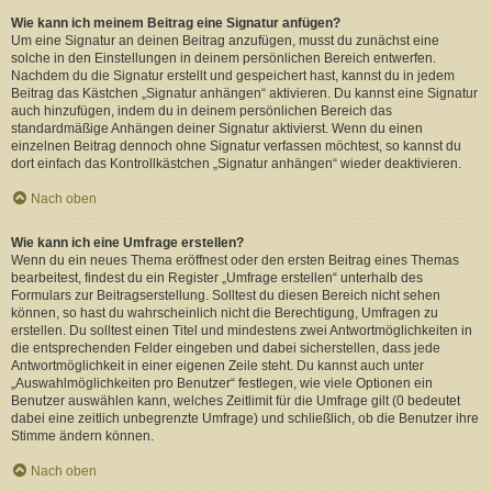
Wie kann ich meinem Beitrag eine Signatur anfügen?
Um eine Signatur an deinen Beitrag anzufügen, musst du zunächst eine
solche in den Einstellungen in deinem persönlichen Bereich entwerfen.
Nachdem du die Signatur erstellt und gespeichert hast, kannst du in jedem
Beitrag das Kästchen „Signatur anhängen“ aktivieren. Du kannst eine Signatur
auch hinzufügen, indem du in deinem persönlichen Bereich das
standardmäßige Anhängen deiner Signatur aktivierst. Wenn du einen
einzelnen Beitrag dennoch ohne Signatur verfassen möchtest, so kannst du
dort einfach das Kontrollkästchen „Signatur anhängen“ wieder deaktivieren.
Nach oben
Wie kann ich eine Umfrage erstellen?
Wenn du ein neues Thema eröffnest oder den ersten Beitrag eines Themas
bearbeitest, findest du ein Register „Umfrage erstellen“ unterhalb des
Formulars zur Beitragserstellung. Solltest du diesen Bereich nicht sehen
können, so hast du wahrscheinlich nicht die Berechtigung, Umfragen zu
erstellen. Du solltest einen Titel und mindestens zwei Antwortmöglichkeiten in
die entsprechenden Felder eingeben und dabei sicherstellen, dass jede
Antwortmöglichkeit in einer eigenen Zeile steht. Du kannst auch unter
„Auswahlmöglichkeiten pro Benutzer“ festlegen, wie viele Optionen ein
Benutzer auswählen kann, welches Zeitlimit für die Umfrage gilt (0 bedeutet
dabei eine zeitlich unbegrenzte Umfrage) und schließlich, ob die Benutzer ihre
Stimme ändern können.
Nach oben