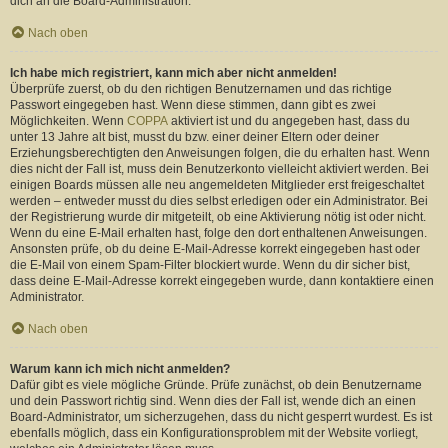
dich an die Board-Administration.
Nach oben
Ich habe mich registriert, kann mich aber nicht anmelden!
Überprüfe zuerst, ob du den richtigen Benutzernamen und das richtige
Passwort eingegeben hast. Wenn diese stimmen, dann gibt es zwei
Möglichkeiten. Wenn
COPPA
aktiviert ist und du angegeben hast, dass du
unter 13 Jahre alt bist, musst du bzw. einer deiner Eltern oder deiner
Erziehungsberechtigten den Anweisungen folgen, die du erhalten hast. Wenn
dies nicht der Fall ist, muss dein Benutzerkonto vielleicht aktiviert werden. Bei
einigen Boards müssen alle neu angemeldeten Mitglieder erst freigeschaltet
werden – entweder musst du dies selbst erledigen oder ein Administrator. Bei
der Registrierung wurde dir mitgeteilt, ob eine Aktivierung nötig ist oder nicht.
Wenn du eine E-Mail erhalten hast, folge den dort enthaltenen Anweisungen.
Ansonsten prüfe, ob du deine E-Mail-Adresse korrekt eingegeben hast oder
die E-Mail von einem Spam-Filter blockiert wurde. Wenn du dir sicher bist,
dass deine E-Mail-Adresse korrekt eingegeben wurde, dann kontaktiere einen
Administrator.
Nach oben
Warum kann ich mich nicht anmelden?
Dafür gibt es viele mögliche Gründe. Prüfe zunächst, ob dein Benutzername
und dein Passwort richtig sind. Wenn dies der Fall ist, wende dich an einen
Board-Administrator, um sicherzugehen, dass du nicht gesperrt wurdest. Es ist
ebenfalls möglich, dass ein Konfigurationsproblem mit der Website vorliegt,