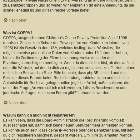
Avatarbilder, Private Nachrichten, E-Mail-Versand an andere Mitglieder, Beitritt
zu Benutzergruppen und so weiter. Wir empfehlen dir eine Anmeldung, da sie
schnell erledigt ist und dir zahlreiche Vorteile bietet.
Nach oben
Was ist COPPA?
COPPA, ausgeschrieben Children’s Online Privacy Protection Act of 1998
(deutsch: Gesetz zum Schutz der Privatsphäre von Kindern im Internet von
1998) ist ein Gesetz in den USA, welches festlegt, dass Websites, die
möglicherweise persönliche Daten von Kindern unter 13 Jahren erheben,
hierzu die Zustimmung der Eltern beziehungsweise des oder der
Erziehungsberechtigten benötigen. Wenn du dir unsicher bist, ob dies auf dich
oder die Website, auf der du dich zu registrieren versuchst, zutrifft, ziehe einen
rechtlichen Beistand zu Rate. Bitte beachte, dass phpBB Limited und der
Besitzer dieses Boards keine Rechtsberatung anbieten kann und nicht die
Anlaufstelle für Rechtsangelegenheiten jeglicher Art ist; außer solchen, die
unter der Frage „An wen soll ich mich wenden, falls es Beschwerden oder
juristische Anfragen zu diesem Forum gibt?“ behandelt werden.
Nach oben
Warum kann ich mich nicht registrieren?
Es kann sein, dass die Board-Administration die Registrierung komplett
ausgeschaltet hat, damit sich keine neuen Benutzer mehr anmelden können.
Es könnte auch sein, dass deine IP-Adresse oder der Benutzername, mit dem
du dich registrieren möchtest, gesperrt wurden. Um Hilfe zu erhalten, wende