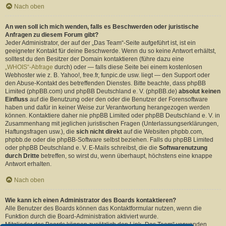
Nach oben
An wen soll ich mich wenden, falls es Beschwerden oder juristische
Anfragen zu diesem Forum gibt?
Jeder Administrator, der auf der „Das Team“-Seite aufgeführt ist, ist ein
geeigneter Kontakt für deine Beschwerde. Wenn du so keine Antwort erhältst,
solltest du den Besitzer der Domain kontaktieren (führe dazu eine
„WHOIS“-Abfrage
durch) oder — falls diese Seite bei einem kostenlosen
Webhoster wie z. B. Yahoo!, free.fr, funpic.de usw. liegt — den Support oder
den Abuse-Kontakt des betreffenden Dienstes. Bitte beachte, dass phpBB
Limited (phpBB.com) und phpBB Deutschland e. V. (phpBB.de)
absolut keinen
Einfluss
auf die Benutzung oder den oder die Benutzer der Forensoftware
haben und dafür in keiner Weise zur Verantwortung herangezogen werden
können. Kontaktiere daher nie phpBB Limited oder phpBB Deutschland e. V. in
Zusammenhang mit jeglichen juristischen Fragen (Unterlassungserklärungen,
Haftungsfragen usw.), die
sich nicht direkt
auf die Websiten phpbb.com,
phpbb.de oder die phpBB-Software selbst beziehen. Falls du phpBB Limited
oder phpBB Deutschland e. V. E-Mails schreibst, die die
Softwarenutzung
durch Dritte
betreffen, so wirst du, wenn überhaupt, höchstens eine knappe
Antwort erhalten.
Nach oben
Wie kann ich einen Administrator des Boards kontaktieren?
Alle Benutzer des Boards können das Kontaktformular nutzen, wenn die
Funktion durch die Board-Administration aktiviert wurde.
Mitglieder des Boards können zusätzlich den Link „Das Team“ verwenden.