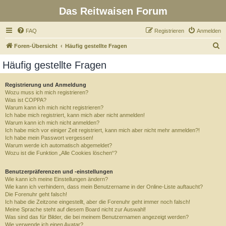
Das Reitwaisen Forum
FAQ
Registrieren
Anmelden
S
Foren-Übersicht
Häufig gestellte Fragen
u
Häufig gestellte Fragen
c
h
Registrierung und Anmeldung
Wozu muss ich mich registrieren?
e
Was ist COPPA?
Warum kann ich mich nicht registrieren?
Ich habe mich registriert, kann mich aber nicht anmelden!
Warum kann ich mich nicht anmelden?
Ich habe mich vor einiger Zeit registriert, kann mich aber nicht mehr anmelden?!
Ich habe mein Passwort vergessen!
Warum werde ich automatisch abgemeldet?
Wozu ist die Funktion „Alle Cookies löschen“?
Benutzerpräferenzen und -einstellungen
Wie kann ich meine Einstellungen ändern?
Wie kann ich verhindern, dass mein Benutzername in der Online-Liste auftaucht?
Die Forenuhr geht falsch!
Ich habe die Zeitzone eingestellt, aber die Forenuhr geht immer noch falsch!
Meine Sprache steht auf diesem Board nicht zur Auswahl!
Was sind das für Bilder, die bei meinem Benutzernamen angezeigt werden?
Wie verwende ich einen Avatar?