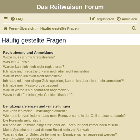
Das Reitwaisen Forum
FAQ
Registrieren
Anmelden
S
Foren-Übersicht
Häufig gestellte Fragen
u
Häufig gestellte Fragen
c
h
Registrierung und Anmeldung
Wozu muss ich mich registrieren?
e
Was ist COPPA?
Warum kann ich mich nicht registrieren?
Ich habe mich registriert, kann mich aber nicht anmelden!
Warum kann ich mich nicht anmelden?
Ich habe mich vor einiger Zeit registriert, kann mich aber nicht mehr anmelden?!
Ich habe mein Passwort vergessen!
Warum werde ich automatisch abgemeldet?
Wozu ist die Funktion „Alle Cookies löschen“?
Benutzerpräferenzen und -einstellungen
Wie kann ich meine Einstellungen ändern?
Wie kann ich verhindern, dass mein Benutzername in der Online-Liste auftaucht?
Die Forenuhr geht falsch!
Ich habe die Zeitzone eingestellt, aber die Forenuhr geht immer noch falsch!
Meine Sprache steht auf diesem Board nicht zur Auswahl!
Was sind das für Bilder, die bei meinem Benutzernamen angezeigt werden?
Wie verwende ich einen Avatar?