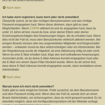
dich an die Board-Administration.
Nach oben
Ich habe mich registriert, kann mich aber nicht anmelden!
Überprüfe zuerst, ob du den richtigen Benutzernamen und das richtige
Passwort eingegeben hast. Wenn diese stimmen, dann gibt es zwei
Möglichkeiten. Wenn
COPPA
aktiviert ist und du angegeben hast, dass du
unter 13 Jahre alt bist, musst du bzw. einer deiner Eltern oder deiner
Erziehungsberechtigten den Anweisungen folgen, die du erhalten hast. Wenn
dies nicht der Fall ist, muss dein Benutzerkonto vielleicht aktiviert werden. Bei
einigen Boards müssen alle neu angemeldeten Mitglieder erst freigeschaltet
werden – entweder musst du dies selbst erledigen oder ein Administrator. Bei
der Registrierung wurde dir mitgeteilt, ob eine Aktivierung nötig ist oder nicht.
Wenn du eine E-Mail erhalten hast, folge den dort enthaltenen Anweisungen.
Ansonsten prüfe, ob du deine E-Mail-Adresse korrekt eingegeben hast oder
die E-Mail von einem Spam-Filter blockiert wurde. Wenn du dir sicher bist,
dass deine E-Mail-Adresse korrekt eingegeben wurde, dann kontaktiere einen
Administrator.
Nach oben
Warum kann ich mich nicht anmelden?
Dafür gibt es viele mögliche Gründe. Prüfe zunächst, ob dein Benutzername
und dein Passwort richtig sind. Wenn dies der Fall ist, wende dich an einen
Board-Administrator, um sicherzugehen, dass du nicht gesperrt wurdest. Es ist
ebenfalls möglich, dass ein Konfigurationsproblem mit der Website vorliegt,