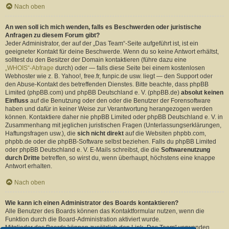
Nach oben
An wen soll ich mich wenden, falls es Beschwerden oder juristische
Anfragen zu diesem Forum gibt?
Jeder Administrator, der auf der „Das Team“-Seite aufgeführt ist, ist ein
geeigneter Kontakt für deine Beschwerde. Wenn du so keine Antwort erhältst,
solltest du den Besitzer der Domain kontaktieren (führe dazu eine
„WHOIS“-Abfrage
durch) oder — falls diese Seite bei einem kostenlosen
Webhoster wie z. B. Yahoo!, free.fr, funpic.de usw. liegt — den Support oder
den Abuse-Kontakt des betreffenden Dienstes. Bitte beachte, dass phpBB
Limited (phpBB.com) und phpBB Deutschland e. V. (phpBB.de)
absolut keinen
Einfluss
auf die Benutzung oder den oder die Benutzer der Forensoftware
haben und dafür in keiner Weise zur Verantwortung herangezogen werden
können. Kontaktiere daher nie phpBB Limited oder phpBB Deutschland e. V. in
Zusammenhang mit jeglichen juristischen Fragen (Unterlassungserklärungen,
Haftungsfragen usw.), die
sich nicht direkt
auf die Websiten phpbb.com,
phpbb.de oder die phpBB-Software selbst beziehen. Falls du phpBB Limited
oder phpBB Deutschland e. V. E-Mails schreibst, die die
Softwarenutzung
durch Dritte
betreffen, so wirst du, wenn überhaupt, höchstens eine knappe
Antwort erhalten.
Nach oben
Wie kann ich einen Administrator des Boards kontaktieren?
Alle Benutzer des Boards können das Kontaktformular nutzen, wenn die
Funktion durch die Board-Administration aktiviert wurde.
Mitglieder des Boards können zusätzlich den Link „Das Team“ verwenden.