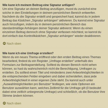
Wie kann ich meinem Beitrag eine Signatur anfügen?
Um eine Signatur an deinen Beitrag anzufügen, musst du zunächst eine
solche in den Einstellungen in deinem persönlichen Bereich entwerfen.
Nachdem du die Signatur erstellt und gespeichert hast, kannst du in jedem
Beitrag das Kästchen „Signatur anhängen“ aktivieren. Du kannst eine Signatur
auch hinzufügen, indem du in deinem persönlichen Bereich das
standardmäßige Anhängen deiner Signatur aktivierst. Wenn du einen
einzelnen Beitrag dennoch ohne Signatur verfassen möchtest, so kannst du
dort einfach das Kontrollkästchen „Signatur anhängen“ wieder deaktivieren.
Nach oben
Wie kann ich eine Umfrage erstellen?
Wenn du ein neues Thema eröffnest oder den ersten Beitrag eines Themas
bearbeitest, findest du ein Register „Umfrage erstellen“ unterhalb des
Formulars zur Beitragserstellung. Solltest du diesen Bereich nicht sehen
können, so hast du wahrscheinlich nicht die Berechtigung, Umfragen zu
erstellen. Du solltest einen Titel und mindestens zwei Antwortmöglichkeiten in
die entsprechenden Felder eingeben und dabei sicherstellen, dass jede
Antwortmöglichkeit in einer eigenen Zeile steht. Du kannst auch unter
„Auswahlmöglichkeiten pro Benutzer“ festlegen, wie viele Optionen ein
Benutzer auswählen kann, welches Zeitlimit für die Umfrage gilt (0 bedeutet
dabei eine zeitlich unbegrenzte Umfrage) und schließlich, ob die Benutzer ihre
Stimme ändern können.
Nach oben