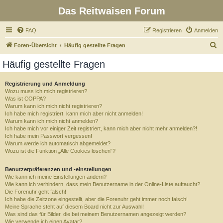
Das Reitwaisen Forum
FAQ
Registrieren
Anmelden
S
Foren-Übersicht
Häufig gestellte Fragen
u
Häufig gestellte Fragen
c
h
Registrierung und Anmeldung
Wozu muss ich mich registrieren?
e
Was ist COPPA?
Warum kann ich mich nicht registrieren?
Ich habe mich registriert, kann mich aber nicht anmelden!
Warum kann ich mich nicht anmelden?
Ich habe mich vor einiger Zeit registriert, kann mich aber nicht mehr anmelden?!
Ich habe mein Passwort vergessen!
Warum werde ich automatisch abgemeldet?
Wozu ist die Funktion „Alle Cookies löschen“?
Benutzerpräferenzen und -einstellungen
Wie kann ich meine Einstellungen ändern?
Wie kann ich verhindern, dass mein Benutzername in der Online-Liste auftaucht?
Die Forenuhr geht falsch!
Ich habe die Zeitzone eingestellt, aber die Forenuhr geht immer noch falsch!
Meine Sprache steht auf diesem Board nicht zur Auswahl!
Was sind das für Bilder, die bei meinem Benutzernamen angezeigt werden?
Wie verwende ich einen Avatar?