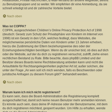
Avatarbilder, Private Nachrichten, E-Mail-Versand an andere Mitglieder, Beitritt
zu Benutzergruppen und so weiter. Wir empfehlen dir eine Anmeldung, da sie
schnell erledigt ist und dir zahlreiche Vorteile bietet.
Nach oben
Was ist COPPA?
COPPA, ausgeschrieben Children’s Online Privacy Protection Act of 1998
(deutsch: Gesetz zum Schutz der Privatsphäre von Kindern im Internet von
1998) ist ein Gesetz in den USA, welches festlegt, dass Websites, die
möglicherweise persönliche Daten von Kindern unter 13 Jahren erheben,
hierzu die Zustimmung der Eltern beziehungsweise des oder der
Erziehungsberechtigten benötigen. Wenn du dir unsicher bist, ob dies auf dich
oder die Website, auf der du dich zu registrieren versuchst, zutrifft, ziehe einen
rechtlichen Beistand zu Rate. Bitte beachte, dass phpBB Limited und der
Besitzer dieses Boards keine Rechtsberatung anbieten kann und nicht die
Anlaufstelle für Rechtsangelegenheiten jeglicher Art ist; außer solchen, die
unter der Frage „An wen soll ich mich wenden, falls es Beschwerden oder
juristische Anfragen zu diesem Forum gibt?“ behandelt werden.
Nach oben
Warum kann ich mich nicht registrieren?
Es kann sein, dass die Board-Administration die Registrierung komplett
ausgeschaltet hat, damit sich keine neuen Benutzer mehr anmelden können.
Es könnte auch sein, dass deine IP-Adresse oder der Benutzername, mit dem
du dich registrieren möchtest, gesperrt wurden. Um Hilfe zu erhalten, wende