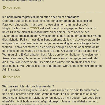
dich an die Board-Administration.
Nach oben
Ich habe mich registriert, kann mich aber nicht anmelden!
Überprüfe zuerst, ob du den richtigen Benutzernamen und das richtige
Passwort eingegeben hast. Wenn diese stimmen, dann gibt es zwei
Möglichkeiten. Wenn
COPPA
aktiviert ist und du angegeben hast, dass du
unter 13 Jahre alt bist, musst du bzw. einer deiner Eltern oder deiner
Erziehungsberechtigten den Anweisungen folgen, die du erhalten hast. Wenn
dies nicht der Fall ist, muss dein Benutzerkonto vielleicht aktiviert werden. Bei
einigen Boards müssen alle neu angemeldeten Mitglieder erst freigeschaltet
werden – entweder musst du dies selbst erledigen oder ein Administrator. Bei
der Registrierung wurde dir mitgeteilt, ob eine Aktivierung nötig ist oder nicht.
Wenn du eine E-Mail erhalten hast, folge den dort enthaltenen Anweisungen.
Ansonsten prüfe, ob du deine E-Mail-Adresse korrekt eingegeben hast oder
die E-Mail von einem Spam-Filter blockiert wurde. Wenn du dir sicher bist,
dass deine E-Mail-Adresse korrekt eingegeben wurde, dann kontaktiere einen
Administrator.
Nach oben
Warum kann ich mich nicht anmelden?
Dafür gibt es viele mögliche Gründe. Prüfe zunächst, ob dein Benutzername
und dein Passwort richtig sind. Wenn dies der Fall ist, wende dich an einen
Board-Administrator, um sicherzugehen, dass du nicht gesperrt wurdest. Es ist
ebenfalls möglich, dass ein Konfigurationsproblem mit der Website vorliegt,