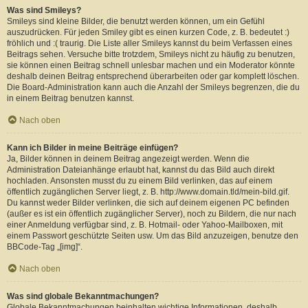
Was sind Smileys?
Smileys sind kleine Bilder, die benutzt werden können, um ein Gefühl
auszudrücken. Für jeden Smiley gibt es einen kurzen Code, z. B. bedeutet :)
fröhlich und :( traurig. Die Liste aller Smileys kannst du beim Verfassen eines
Beitrags sehen. Versuche bitte trotzdem, Smileys nicht zu häufig zu benutzen,
sie können einen Beitrag schnell unlesbar machen und ein Moderator könnte
deshalb deinen Beitrag entsprechend überarbeiten oder gar komplett löschen.
Die Board-Administration kann auch die Anzahl der Smileys begrenzen, die du
in einem Beitrag benutzen kannst.
Nach oben
Kann ich Bilder in meine Beiträge einfügen?
Ja, Bilder können in deinem Beitrag angezeigt werden. Wenn die
Administration Dateianhänge erlaubt hat, kannst du das Bild auch direkt
hochladen. Ansonsten musst du zu einem Bild verlinken, das auf einem
öffentlich zugänglichen Server liegt, z. B. http://www.domain.tld/mein-bild.gif.
Du kannst weder Bilder verlinken, die sich auf deinem eigenen PC befinden
(außer es ist ein öffentlich zugänglicher Server), noch zu Bildern, die nur nach
einer Anmeldung verfügbar sind, z. B. Hotmail- oder Yahoo-Mailboxen, mit
einem Passwort geschützte Seiten usw. Um das Bild anzuzeigen, benutze den
BBCode-Tag „[img]“.
Nach oben
Was sind globale Bekanntmachungen?
Globale Bekanntmachungen beinhalten wichtige Informationen, deshalb