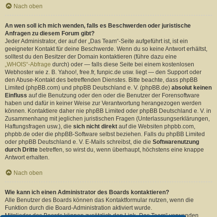
Nach oben
An wen soll ich mich wenden, falls es Beschwerden oder juristische
Anfragen zu diesem Forum gibt?
Jeder Administrator, der auf der „Das Team“-Seite aufgeführt ist, ist ein
geeigneter Kontakt für deine Beschwerde. Wenn du so keine Antwort erhältst,
solltest du den Besitzer der Domain kontaktieren (führe dazu eine
„WHOIS“-Abfrage
durch) oder — falls diese Seite bei einem kostenlosen
Webhoster wie z. B. Yahoo!, free.fr, funpic.de usw. liegt — den Support oder
den Abuse-Kontakt des betreffenden Dienstes. Bitte beachte, dass phpBB
Limited (phpBB.com) und phpBB Deutschland e. V. (phpBB.de)
absolut keinen
Einfluss
auf die Benutzung oder den oder die Benutzer der Forensoftware
haben und dafür in keiner Weise zur Verantwortung herangezogen werden
können. Kontaktiere daher nie phpBB Limited oder phpBB Deutschland e. V. in
Zusammenhang mit jeglichen juristischen Fragen (Unterlassungserklärungen,
Haftungsfragen usw.), die
sich nicht direkt
auf die Websiten phpbb.com,
phpbb.de oder die phpBB-Software selbst beziehen. Falls du phpBB Limited
oder phpBB Deutschland e. V. E-Mails schreibst, die die
Softwarenutzung
durch Dritte
betreffen, so wirst du, wenn überhaupt, höchstens eine knappe
Antwort erhalten.
Nach oben
Wie kann ich einen Administrator des Boards kontaktieren?
Alle Benutzer des Boards können das Kontaktformular nutzen, wenn die
Funktion durch die Board-Administration aktiviert wurde.
Mitglieder des Boards können zusätzlich den Link „Das Team“ verwenden.