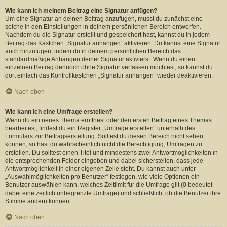
Wie kann ich meinem Beitrag eine Signatur anfügen?
Um eine Signatur an deinen Beitrag anzufügen, musst du zunächst eine
solche in den Einstellungen in deinem persönlichen Bereich entwerfen.
Nachdem du die Signatur erstellt und gespeichert hast, kannst du in jedem
Beitrag das Kästchen „Signatur anhängen“ aktivieren. Du kannst eine Signatur
auch hinzufügen, indem du in deinem persönlichen Bereich das
standardmäßige Anhängen deiner Signatur aktivierst. Wenn du einen
einzelnen Beitrag dennoch ohne Signatur verfassen möchtest, so kannst du
dort einfach das Kontrollkästchen „Signatur anhängen“ wieder deaktivieren.
Nach oben
Wie kann ich eine Umfrage erstellen?
Wenn du ein neues Thema eröffnest oder den ersten Beitrag eines Themas
bearbeitest, findest du ein Register „Umfrage erstellen“ unterhalb des
Formulars zur Beitragserstellung. Solltest du diesen Bereich nicht sehen
können, so hast du wahrscheinlich nicht die Berechtigung, Umfragen zu
erstellen. Du solltest einen Titel und mindestens zwei Antwortmöglichkeiten in
die entsprechenden Felder eingeben und dabei sicherstellen, dass jede
Antwortmöglichkeit in einer eigenen Zeile steht. Du kannst auch unter
„Auswahlmöglichkeiten pro Benutzer“ festlegen, wie viele Optionen ein
Benutzer auswählen kann, welches Zeitlimit für die Umfrage gilt (0 bedeutet
dabei eine zeitlich unbegrenzte Umfrage) und schließlich, ob die Benutzer ihre
Stimme ändern können.
Nach oben