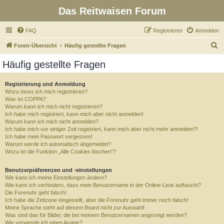
Das Reitwaisen Forum
FAQ
Registrieren
Anmelden
S
Foren-Übersicht
Häufig gestellte Fragen
u
Häufig gestellte Fragen
c
h
Registrierung und Anmeldung
Wozu muss ich mich registrieren?
e
Was ist COPPA?
Warum kann ich mich nicht registrieren?
Ich habe mich registriert, kann mich aber nicht anmelden!
Warum kann ich mich nicht anmelden?
Ich habe mich vor einiger Zeit registriert, kann mich aber nicht mehr anmelden?!
Ich habe mein Passwort vergessen!
Warum werde ich automatisch abgemeldet?
Wozu ist die Funktion „Alle Cookies löschen“?
Benutzerpräferenzen und -einstellungen
Wie kann ich meine Einstellungen ändern?
Wie kann ich verhindern, dass mein Benutzername in der Online-Liste auftaucht?
Die Forenuhr geht falsch!
Ich habe die Zeitzone eingestellt, aber die Forenuhr geht immer noch falsch!
Meine Sprache steht auf diesem Board nicht zur Auswahl!
Was sind das für Bilder, die bei meinem Benutzernamen angezeigt werden?
Wie verwende ich einen Avatar?