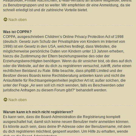
Avatarbilder, Private Nachrichten, E-Mail-Versand an andere Mitglieder, Beitritt
zu Benutzergruppen und so weiter. Wir empfehlen dir eine Anmeldung, da sie
schnell erledigt ist und dir zahlreiche Vorteile bietet.
Nach oben
Was ist COPPA?
COPPA, ausgeschrieben Children’s Online Privacy Protection Act of 1998
(deutsch: Gesetz zum Schutz der Privatsphäre von Kindern im Internet von
1998) ist ein Gesetz in den USA, welches festlegt, dass Websites, die
möglicherweise persönliche Daten von Kindern unter 13 Jahren erheben,
hierzu die Zustimmung der Eltern beziehungsweise des oder der
Erziehungsberechtigten benötigen. Wenn du dir unsicher bist, ob dies auf dich
oder die Website, auf der du dich zu registrieren versuchst, zutrifft, ziehe einen
rechtlichen Beistand zu Rate. Bitte beachte, dass phpBB Limited und der
Besitzer dieses Boards keine Rechtsberatung anbieten kann und nicht die
Anlaufstelle für Rechtsangelegenheiten jeglicher Art ist; außer solchen, die
unter der Frage „An wen soll ich mich wenden, falls es Beschwerden oder
juristische Anfragen zu diesem Forum gibt?“ behandelt werden.
Nach oben
Warum kann ich mich nicht registrieren?
Es kann sein, dass die Board-Administration die Registrierung komplett
ausgeschaltet hat, damit sich keine neuen Benutzer mehr anmelden können.
Es könnte auch sein, dass deine IP-Adresse oder der Benutzername, mit dem
du dich registrieren möchtest, gesperrt wurden. Um Hilfe zu erhalten, wende