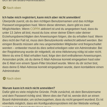
dich an die Board-Administration.
Nach oben
Ich habe mich registriert, kann mich aber nicht anmelden!
Überprüfe zuerst, ob du den richtigen Benutzernamen und das richtige
Passwort eingegeben hast. Wenn diese stimmen, dann gibt es zwei
Möglichkeiten. Wenn
COPPA
aktiviert ist und du angegeben hast, dass du
unter 13 Jahre alt bist, musst du bzw. einer deiner Eltern oder deiner
Erziehungsberechtigten den Anweisungen folgen, die du erhalten hast. Wenn
dies nicht der Fall ist, muss dein Benutzerkonto vielleicht aktiviert werden. Bei
einigen Boards müssen alle neu angemeldeten Mitglieder erst freigeschaltet
werden – entweder musst du dies selbst erledigen oder ein Administrator. Bei
der Registrierung wurde dir mitgeteilt, ob eine Aktivierung nötig ist oder nicht.
Wenn du eine E-Mail erhalten hast, folge den dort enthaltenen Anweisungen.
Ansonsten prüfe, ob du deine E-Mail-Adresse korrekt eingegeben hast oder
die E-Mail von einem Spam-Filter blockiert wurde. Wenn du dir sicher bist,
dass deine E-Mail-Adresse korrekt eingegeben wurde, dann kontaktiere einen
Administrator.
Nach oben
Warum kann ich mich nicht anmelden?
Dafür gibt es viele mögliche Gründe. Prüfe zunächst, ob dein Benutzername
und dein Passwort richtig sind. Wenn dies der Fall ist, wende dich an einen
Board-Administrator, um sicherzugehen, dass du nicht gesperrt wurdest. Es ist
ebenfalls möglich, dass ein Konfigurationsproblem mit der Website vorliegt,