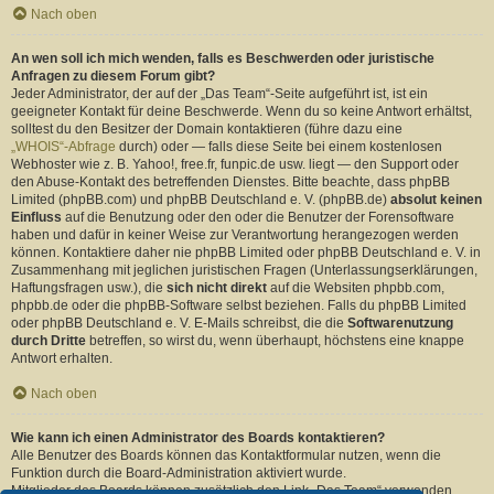
Nach oben
An wen soll ich mich wenden, falls es Beschwerden oder juristische
Anfragen zu diesem Forum gibt?
Jeder Administrator, der auf der „Das Team“-Seite aufgeführt ist, ist ein
geeigneter Kontakt für deine Beschwerde. Wenn du so keine Antwort erhältst,
solltest du den Besitzer der Domain kontaktieren (führe dazu eine
„WHOIS“-Abfrage
durch) oder — falls diese Seite bei einem kostenlosen
Webhoster wie z. B. Yahoo!, free.fr, funpic.de usw. liegt — den Support oder
den Abuse-Kontakt des betreffenden Dienstes. Bitte beachte, dass phpBB
Limited (phpBB.com) und phpBB Deutschland e. V. (phpBB.de)
absolut keinen
Einfluss
auf die Benutzung oder den oder die Benutzer der Forensoftware
haben und dafür in keiner Weise zur Verantwortung herangezogen werden
können. Kontaktiere daher nie phpBB Limited oder phpBB Deutschland e. V. in
Zusammenhang mit jeglichen juristischen Fragen (Unterlassungserklärungen,
Haftungsfragen usw.), die
sich nicht direkt
auf die Websiten phpbb.com,
phpbb.de oder die phpBB-Software selbst beziehen. Falls du phpBB Limited
oder phpBB Deutschland e. V. E-Mails schreibst, die die
Softwarenutzung
durch Dritte
betreffen, so wirst du, wenn überhaupt, höchstens eine knappe
Antwort erhalten.
Nach oben
Wie kann ich einen Administrator des Boards kontaktieren?
Alle Benutzer des Boards können das Kontaktformular nutzen, wenn die
Funktion durch die Board-Administration aktiviert wurde.
Mitglieder des Boards können zusätzlich den Link „Das Team“ verwenden.