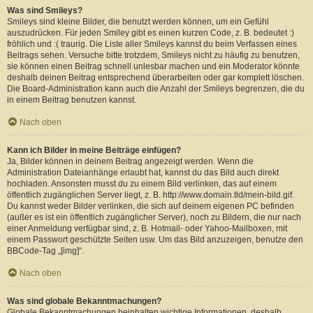
Was sind Smileys?
Smileys sind kleine Bilder, die benutzt werden können, um ein Gefühl
auszudrücken. Für jeden Smiley gibt es einen kurzen Code, z. B. bedeutet :)
fröhlich und :( traurig. Die Liste aller Smileys kannst du beim Verfassen eines
Beitrags sehen. Versuche bitte trotzdem, Smileys nicht zu häufig zu benutzen,
sie können einen Beitrag schnell unlesbar machen und ein Moderator könnte
deshalb deinen Beitrag entsprechend überarbeiten oder gar komplett löschen.
Die Board-Administration kann auch die Anzahl der Smileys begrenzen, die du
in einem Beitrag benutzen kannst.
Nach oben
Kann ich Bilder in meine Beiträge einfügen?
Ja, Bilder können in deinem Beitrag angezeigt werden. Wenn die
Administration Dateianhänge erlaubt hat, kannst du das Bild auch direkt
hochladen. Ansonsten musst du zu einem Bild verlinken, das auf einem
öffentlich zugänglichen Server liegt, z. B. http://www.domain.tld/mein-bild.gif.
Du kannst weder Bilder verlinken, die sich auf deinem eigenen PC befinden
(außer es ist ein öffentlich zugänglicher Server), noch zu Bildern, die nur nach
einer Anmeldung verfügbar sind, z. B. Hotmail- oder Yahoo-Mailboxen, mit
einem Passwort geschützte Seiten usw. Um das Bild anzuzeigen, benutze den
BBCode-Tag „[img]“.
Nach oben
Was sind globale Bekanntmachungen?
Globale Bekanntmachungen beinhalten wichtige Informationen, deshalb