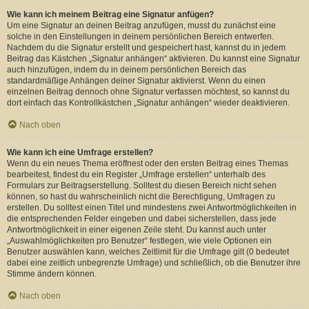
Wie kann ich meinem Beitrag eine Signatur anfügen?
Um eine Signatur an deinen Beitrag anzufügen, musst du zunächst eine
solche in den Einstellungen in deinem persönlichen Bereich entwerfen.
Nachdem du die Signatur erstellt und gespeichert hast, kannst du in jedem
Beitrag das Kästchen „Signatur anhängen“ aktivieren. Du kannst eine Signatur
auch hinzufügen, indem du in deinem persönlichen Bereich das
standardmäßige Anhängen deiner Signatur aktivierst. Wenn du einen
einzelnen Beitrag dennoch ohne Signatur verfassen möchtest, so kannst du
dort einfach das Kontrollkästchen „Signatur anhängen“ wieder deaktivieren.
Nach oben
Wie kann ich eine Umfrage erstellen?
Wenn du ein neues Thema eröffnest oder den ersten Beitrag eines Themas
bearbeitest, findest du ein Register „Umfrage erstellen“ unterhalb des
Formulars zur Beitragserstellung. Solltest du diesen Bereich nicht sehen
können, so hast du wahrscheinlich nicht die Berechtigung, Umfragen zu
erstellen. Du solltest einen Titel und mindestens zwei Antwortmöglichkeiten in
die entsprechenden Felder eingeben und dabei sicherstellen, dass jede
Antwortmöglichkeit in einer eigenen Zeile steht. Du kannst auch unter
„Auswahlmöglichkeiten pro Benutzer“ festlegen, wie viele Optionen ein
Benutzer auswählen kann, welches Zeitlimit für die Umfrage gilt (0 bedeutet
dabei eine zeitlich unbegrenzte Umfrage) und schließlich, ob die Benutzer ihre
Stimme ändern können.
Nach oben