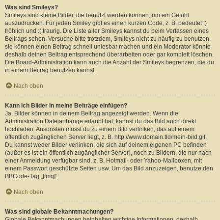
Was sind Smileys?
Smileys sind kleine Bilder, die benutzt werden können, um ein Gefühl
auszudrücken. Für jeden Smiley gibt es einen kurzen Code, z. B. bedeutet :)
fröhlich und :( traurig. Die Liste aller Smileys kannst du beim Verfassen eines
Beitrags sehen. Versuche bitte trotzdem, Smileys nicht zu häufig zu benutzen,
sie können einen Beitrag schnell unlesbar machen und ein Moderator könnte
deshalb deinen Beitrag entsprechend überarbeiten oder gar komplett löschen.
Die Board-Administration kann auch die Anzahl der Smileys begrenzen, die du
in einem Beitrag benutzen kannst.
Nach oben
Kann ich Bilder in meine Beiträge einfügen?
Ja, Bilder können in deinem Beitrag angezeigt werden. Wenn die
Administration Dateianhänge erlaubt hat, kannst du das Bild auch direkt
hochladen. Ansonsten musst du zu einem Bild verlinken, das auf einem
öffentlich zugänglichen Server liegt, z. B. http://www.domain.tld/mein-bild.gif.
Du kannst weder Bilder verlinken, die sich auf deinem eigenen PC befinden
(außer es ist ein öffentlich zugänglicher Server), noch zu Bildern, die nur nach
einer Anmeldung verfügbar sind, z. B. Hotmail- oder Yahoo-Mailboxen, mit
einem Passwort geschützte Seiten usw. Um das Bild anzuzeigen, benutze den
BBCode-Tag „[img]“.
Nach oben
Was sind globale Bekanntmachungen?
Globale Bekanntmachungen beinhalten wichtige Informationen, deshalb