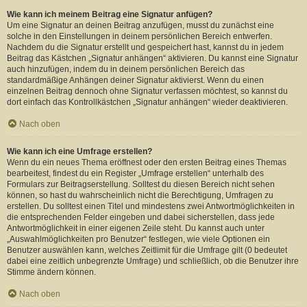
Wie kann ich meinem Beitrag eine Signatur anfügen?
Um eine Signatur an deinen Beitrag anzufügen, musst du zunächst eine
solche in den Einstellungen in deinem persönlichen Bereich entwerfen.
Nachdem du die Signatur erstellt und gespeichert hast, kannst du in jedem
Beitrag das Kästchen „Signatur anhängen“ aktivieren. Du kannst eine Signatur
auch hinzufügen, indem du in deinem persönlichen Bereich das
standardmäßige Anhängen deiner Signatur aktivierst. Wenn du einen
einzelnen Beitrag dennoch ohne Signatur verfassen möchtest, so kannst du
dort einfach das Kontrollkästchen „Signatur anhängen“ wieder deaktivieren.
Nach oben
Wie kann ich eine Umfrage erstellen?
Wenn du ein neues Thema eröffnest oder den ersten Beitrag eines Themas
bearbeitest, findest du ein Register „Umfrage erstellen“ unterhalb des
Formulars zur Beitragserstellung. Solltest du diesen Bereich nicht sehen
können, so hast du wahrscheinlich nicht die Berechtigung, Umfragen zu
erstellen. Du solltest einen Titel und mindestens zwei Antwortmöglichkeiten in
die entsprechenden Felder eingeben und dabei sicherstellen, dass jede
Antwortmöglichkeit in einer eigenen Zeile steht. Du kannst auch unter
„Auswahlmöglichkeiten pro Benutzer“ festlegen, wie viele Optionen ein
Benutzer auswählen kann, welches Zeitlimit für die Umfrage gilt (0 bedeutet
dabei eine zeitlich unbegrenzte Umfrage) und schließlich, ob die Benutzer ihre
Stimme ändern können.
Nach oben