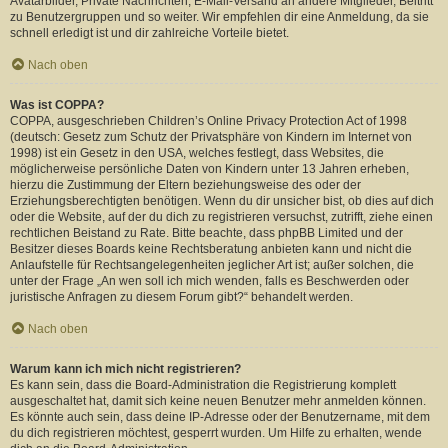
Avatarbilder, Private Nachrichten, E-Mail-Versand an andere Mitglieder, Beitritt
zu Benutzergruppen und so weiter. Wir empfehlen dir eine Anmeldung, da sie
schnell erledigt ist und dir zahlreiche Vorteile bietet.
Nach oben
Was ist COPPA?
COPPA, ausgeschrieben Children’s Online Privacy Protection Act of 1998
(deutsch: Gesetz zum Schutz der Privatsphäre von Kindern im Internet von
1998) ist ein Gesetz in den USA, welches festlegt, dass Websites, die
möglicherweise persönliche Daten von Kindern unter 13 Jahren erheben,
hierzu die Zustimmung der Eltern beziehungsweise des oder der
Erziehungsberechtigten benötigen. Wenn du dir unsicher bist, ob dies auf dich
oder die Website, auf der du dich zu registrieren versuchst, zutrifft, ziehe einen
rechtlichen Beistand zu Rate. Bitte beachte, dass phpBB Limited und der
Besitzer dieses Boards keine Rechtsberatung anbieten kann und nicht die
Anlaufstelle für Rechtsangelegenheiten jeglicher Art ist; außer solchen, die
unter der Frage „An wen soll ich mich wenden, falls es Beschwerden oder
juristische Anfragen zu diesem Forum gibt?“ behandelt werden.
Nach oben
Warum kann ich mich nicht registrieren?
Es kann sein, dass die Board-Administration die Registrierung komplett
ausgeschaltet hat, damit sich keine neuen Benutzer mehr anmelden können.
Es könnte auch sein, dass deine IP-Adresse oder der Benutzername, mit dem
du dich registrieren möchtest, gesperrt wurden. Um Hilfe zu erhalten, wende