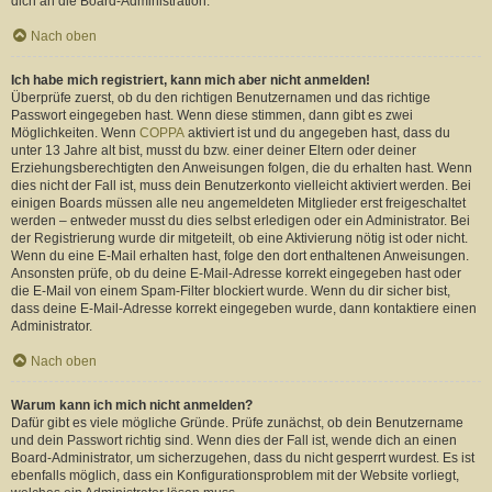
dich an die Board-Administration.
Nach oben
Ich habe mich registriert, kann mich aber nicht anmelden!
Überprüfe zuerst, ob du den richtigen Benutzernamen und das richtige
Passwort eingegeben hast. Wenn diese stimmen, dann gibt es zwei
Möglichkeiten. Wenn
COPPA
aktiviert ist und du angegeben hast, dass du
unter 13 Jahre alt bist, musst du bzw. einer deiner Eltern oder deiner
Erziehungsberechtigten den Anweisungen folgen, die du erhalten hast. Wenn
dies nicht der Fall ist, muss dein Benutzerkonto vielleicht aktiviert werden. Bei
einigen Boards müssen alle neu angemeldeten Mitglieder erst freigeschaltet
werden – entweder musst du dies selbst erledigen oder ein Administrator. Bei
der Registrierung wurde dir mitgeteilt, ob eine Aktivierung nötig ist oder nicht.
Wenn du eine E-Mail erhalten hast, folge den dort enthaltenen Anweisungen.
Ansonsten prüfe, ob du deine E-Mail-Adresse korrekt eingegeben hast oder
die E-Mail von einem Spam-Filter blockiert wurde. Wenn du dir sicher bist,
dass deine E-Mail-Adresse korrekt eingegeben wurde, dann kontaktiere einen
Administrator.
Nach oben
Warum kann ich mich nicht anmelden?
Dafür gibt es viele mögliche Gründe. Prüfe zunächst, ob dein Benutzername
und dein Passwort richtig sind. Wenn dies der Fall ist, wende dich an einen
Board-Administrator, um sicherzugehen, dass du nicht gesperrt wurdest. Es ist
ebenfalls möglich, dass ein Konfigurationsproblem mit der Website vorliegt,