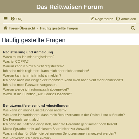
Das Reitwaisen Forum
FAQ
Registrieren
Anmelden
S
Foren-Übersicht
Häufig gestellte Fragen
u
Häufig gestellte Fragen
c
h
Registrierung und Anmeldung
Wozu muss ich mich registrieren?
e
Was ist COPPA?
Warum kann ich mich nicht registrieren?
Ich habe mich registriert, kann mich aber nicht anmelden!
Warum kann ich mich nicht anmelden?
Ich habe mich vor einiger Zeit registriert, kann mich aber nicht mehr anmelden?!
Ich habe mein Passwort vergessen!
Warum werde ich automatisch abgemeldet?
Wozu ist die Funktion „Alle Cookies löschen“?
Benutzerpräferenzen und -einstellungen
Wie kann ich meine Einstellungen ändern?
Wie kann ich verhindern, dass mein Benutzername in der Online-Liste auftaucht?
Die Forenuhr geht falsch!
Ich habe die Zeitzone eingestellt, aber die Forenuhr geht immer noch falsch!
Meine Sprache steht auf diesem Board nicht zur Auswahl!
Was sind das für Bilder, die bei meinem Benutzernamen angezeigt werden?
Wie verwende ich einen Avatar?