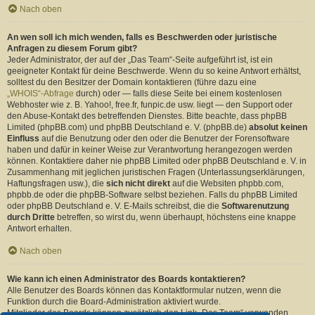
Nach oben
An wen soll ich mich wenden, falls es Beschwerden oder juristische
Anfragen zu diesem Forum gibt?
Jeder Administrator, der auf der „Das Team“-Seite aufgeführt ist, ist ein
geeigneter Kontakt für deine Beschwerde. Wenn du so keine Antwort erhältst,
solltest du den Besitzer der Domain kontaktieren (führe dazu eine
„WHOIS“-Abfrage
durch) oder — falls diese Seite bei einem kostenlosen
Webhoster wie z. B. Yahoo!, free.fr, funpic.de usw. liegt — den Support oder
den Abuse-Kontakt des betreffenden Dienstes. Bitte beachte, dass phpBB
Limited (phpBB.com) und phpBB Deutschland e. V. (phpBB.de)
absolut keinen
Einfluss
auf die Benutzung oder den oder die Benutzer der Forensoftware
haben und dafür in keiner Weise zur Verantwortung herangezogen werden
können. Kontaktiere daher nie phpBB Limited oder phpBB Deutschland e. V. in
Zusammenhang mit jeglichen juristischen Fragen (Unterlassungserklärungen,
Haftungsfragen usw.), die
sich nicht direkt
auf die Websiten phpbb.com,
phpbb.de oder die phpBB-Software selbst beziehen. Falls du phpBB Limited
oder phpBB Deutschland e. V. E-Mails schreibst, die die
Softwarenutzung
durch Dritte
betreffen, so wirst du, wenn überhaupt, höchstens eine knappe
Antwort erhalten.
Nach oben
Wie kann ich einen Administrator des Boards kontaktieren?
Alle Benutzer des Boards können das Kontaktformular nutzen, wenn die
Funktion durch die Board-Administration aktiviert wurde.
Mitglieder des Boards können zusätzlich den Link „Das Team“ verwenden.