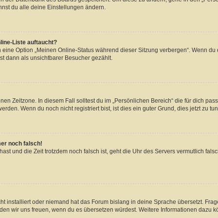
nst du alle deine Einstellungen ändern.
ine-Liste auftaucht?
n eine Option „Meinen Online-Status während dieser Sitzung verbergen“. Wenn du d
st dann als unsichtbarer Besucher gezählt.
en Zeitzone. In diesem Fall solltest du im „Persönlichen Bereich“ die für dich passe
den. Wenn du noch nicht registriert bist, ist dies ein guter Grund, dies jetzt zu tun
mer noch falsch!
t hast und die Zeit trotzdem noch falsch ist, geht die Uhr des Servers vermutlich fal
t installiert oder niemand hat das Forum bislang in deine Sprache übersetzt. Frag
, würden wir uns freuen, wenn du es übersetzen würdest. Weitere Informationen dazu