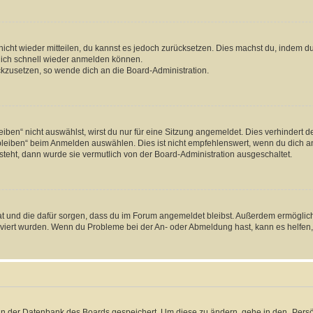
 nicht wieder mitteilen, du kannst es jedoch zurücksetzen. Dies machst du, indem 
 dich schnell wieder anmelden können.
ückzusetzen, so wende dich an die Board-Administration.
en“ nicht auswählst, wirst du nur für eine Sitzung angemeldet. Dies verhindert 
leiben“ beim Anmelden auswählen. Dies ist nicht empfehlenswert, wenn du dich an
 steht, dann wurde sie vermutlich von der Board-Administration ausgeschaltet.
 hat und die dafür sorgen, dass du im Forum angemeldet bleibst. Außerdem ermögli
tiviert wurden. Wenn du Probleme bei der An- oder Abmeldung hast, kann es helfen
n in der Datenbank des Boards gespeichert. Um diese zu ändern, gehe in den „Persö