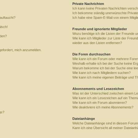
Private Nachrichten
Ich kann keine Privaten Nachrichten versch
Ich bekomme ständig unerwünschte Private
auftaucht?
Ich habe eine Spam-E-Mail von einem Mitgli
alsch!
Freunde und ignorierte Mitglieder
Wozu benötige ich die Listen der Freunde un
rden?
Wie kann ich Mitglieder zur Liste der Freund
wieder aus den Listen entfernen?
fgefordert, mich anzumelden.
Die Foren durchsuchen
Wie kann ich ein Forum oder mehrere For
Weshalb erhalte ich bei der Suche keine Er
Warum bekomme ich bei der Suche eine lee
Wie kann ich nach Mitgliedern suchen?
Wie kann ich meine eigenen Beiträge und T
Abonnements und Lesezeichen
Was ist der Unterschied zwischen einem L
Wie kann ich ein Lesezeichen auf ein Them
Wie kann ich ein Forum abonnieren?
Wie deaktiviere ich meine Abonnements?
gs?
Dateianhänge
Welche Dateianhänge sind in diesem Forum
Kann ich eine Übersicht all meiner Dateian