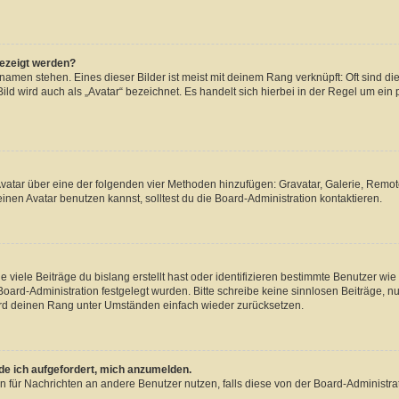
gezeigt werden?
amen stehen. Eines dieser Bilder ist meist mit deinem Rang verknüpft: Oft sind di
ld wird auch als „Avatar“ bezeichnet. Es handelt sich hierbei in der Regel um ein
 Avatar über eine der folgenden vier Methoden hinzufügen: Gravatar, Galerie, Rem
en Avatar benutzen kannst, solltest du die Board-Administration kontaktieren.
viele Beiträge du bislang erstellt hast oder identifizieren bestimmte Benutzer w
 Board-Administration festgelegt wurden. Bitte schreibe keine sinnlosen Beiträge
wird deinen Rang unter Umständen einfach wieder zurücksetzen.
rde ich aufgefordert, mich anzumelden.
ion für Nachrichten an andere Benutzer nutzen, falls diese von der Board-Administ