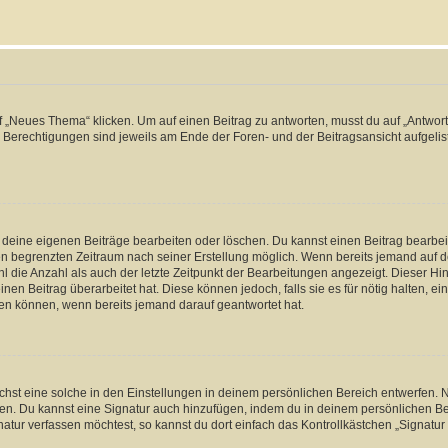
„Neues Thema“ klicken. Um auf einen Beitrag zu antworten, musst du auf „Antworte
e Berechtigungen sind jeweils am Ende der Foren- und der Beitragsansicht aufgeliste
r deine eigenen Beiträge bearbeiten oder löschen. Du kannst einen Beitrag bearbe
inen begrenzten Zeitraum nach seiner Erstellung möglich. Wenn bereits jemand auf de
 die Anzahl als auch der letzte Zeitpunkt der Bearbeitungen angezeigt. Dieser Hi
en Beitrag überarbeitet hat. Diese können jedoch, falls sie es für nötig halten, ei
hen können, wenn bereits jemand darauf geantwortet hat.
st eine solche in den Einstellungen in deinem persönlichen Bereich entwerfen. Na
eren. Du kannst eine Signatur auch hinzufügen, indem du in deinem persönlichen 
atur verfassen möchtest, so kannst du dort einfach das Kontrollkästchen „Signatu