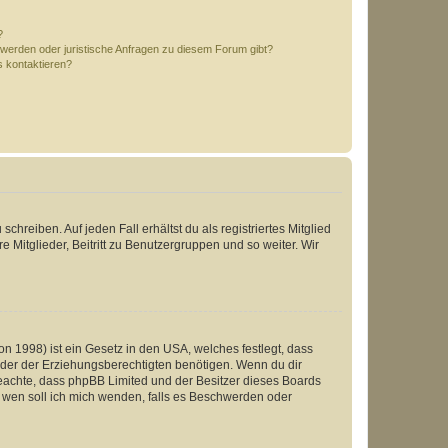
?
hwerden oder juristische Anfragen zu diesem Forum gibt?
s kontaktieren?
chreiben. Auf jeden Fall erhältst du als registriertes Mitglied
e Mitglieder, Beitritt zu Benutzergruppen und so weiter. Wir
n 1998) ist ein Gesetz in den USA, welches festlegt, dass
der der Erziehungsberechtigten benötigen. Wenn du dir
te beachte, dass phpBB Limited und der Besitzer dieses Boards
An wen soll ich mich wenden, falls es Beschwerden oder