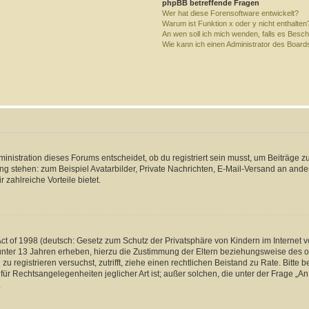
phpBB betreffende Fragen
Wer hat diese Forensoftware entwickelt?
Warum ist Funktion x oder y nicht enthalten
An wen soll ich mich wenden, falls es Besc
Wie kann ich einen Administrator des Board
istration dieses Forums entscheidet, ob du registriert sein musst, um Beiträge zu s
ung stehen: zum Beispiel Avatarbilder, Private Nachrichten, E-Mail-Versand an ander
 zahlreiche Vorteile bietet.
t of 1998 (deutsch: Gesetz zum Schutz der Privatsphäre von Kindern im Internet vo
unter 13 Jahren erheben, hierzu die Zustimmung der Eltern beziehungsweise des o
h zu registrieren versuchst, zutrifft, ziehe einen rechtlichen Beistand zu Rate. Bit
für Rechtsangelegenheiten jeglicher Art ist; außer solchen, die unter der Frage „
.