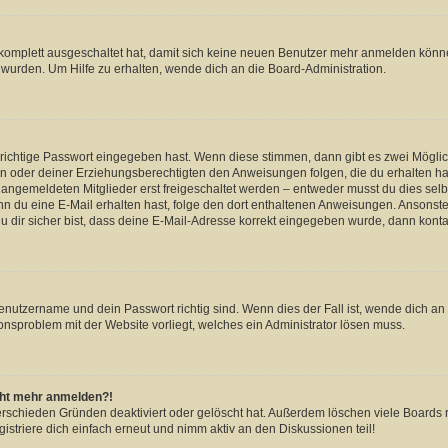
g komplett ausgeschaltet hat, damit sich keine neuen Benutzer mehr anmelden könn
 wurden. Um Hilfe zu erhalten, wende dich an die Board-Administration.
 richtige Passwort eingegeben hast. Wenn diese stimmen, dann gibt es zwei Mögl
tern oder deiner Erziehungsberechtigten den Anweisungen folgen, die du erhalten ha
u angemeldeten Mitglieder erst freigeschaltet werden – entweder musst du dies selbs
. Wenn du eine E-Mail erhalten hast, folge den dort enthaltenen Anweisungen. Ansons
 dir sicher bist, dass deine E-Mail-Adresse korrekt eingegeben wurde, dann kontak
Benutzername und dein Passwort richtig sind. Wenn dies der Fall ist, wende dich a
ionsproblem mit der Website vorliegt, welches ein Administrator lösen muss.
icht mehr anmelden?!
erschieden Gründen deaktiviert oder gelöscht hat. Außerdem löschen viele Boards r
triere dich einfach erneut und nimm aktiv an den Diskussionen teil!