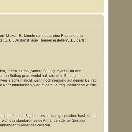
n“ klicken. Es könnte sein, dass eine Registrierung
t. Z. B. „Du darfst neue Themen erstellen“, „Du darfst
iten, indem du das „Ändere Beitrag“-Symbol für den
inen Beitrag geantwortet hat, wird dein Beitrag in der
nweis erscheint nicht, wenn noch niemand auf deinen Beitrag
ne Notiz hinterlassen, warum dein Beitrag überarbeitet wurde.
chdem du die Signatur erstellt und gespeichert hast, kannst
Bereich das standardmäßige Anhängen deiner Signatur
r anhängen“ wieder deaktivieren.