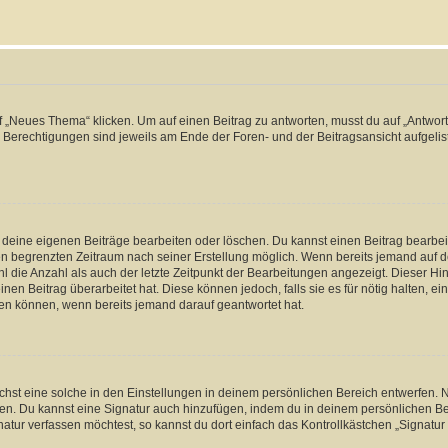
„Neues Thema“ klicken. Um auf einen Beitrag zu antworten, musst du auf „Antworte
e Berechtigungen sind jeweils am Ende der Foren- und der Beitragsansicht aufgeliste
r deine eigenen Beiträge bearbeiten oder löschen. Du kannst einen Beitrag bearbe
inen begrenzten Zeitraum nach seiner Erstellung möglich. Wenn bereits jemand auf de
 die Anzahl als auch der letzte Zeitpunkt der Bearbeitungen angezeigt. Dieser Hi
en Beitrag überarbeitet hat. Diese können jedoch, falls sie es für nötig halten, ei
hen können, wenn bereits jemand darauf geantwortet hat.
st eine solche in den Einstellungen in deinem persönlichen Bereich entwerfen. Na
eren. Du kannst eine Signatur auch hinzufügen, indem du in deinem persönlichen 
atur verfassen möchtest, so kannst du dort einfach das Kontrollkästchen „Signatu