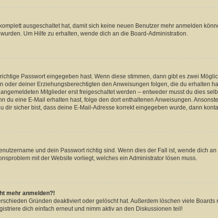
g komplett ausgeschaltet hat, damit sich keine neuen Benutzer mehr anmelden könn
 wurden. Um Hilfe zu erhalten, wende dich an die Board-Administration.
 richtige Passwort eingegeben hast. Wenn diese stimmen, dann gibt es zwei Mögl
tern oder deiner Erziehungsberechtigten den Anweisungen folgen, die du erhalten ha
u angemeldeten Mitglieder erst freigeschaltet werden – entweder musst du dies selbs
. Wenn du eine E-Mail erhalten hast, folge den dort enthaltenen Anweisungen. Ansons
 dir sicher bist, dass deine E-Mail-Adresse korrekt eingegeben wurde, dann kontak
Benutzername und dein Passwort richtig sind. Wenn dies der Fall ist, wende dich a
ionsproblem mit der Website vorliegt, welches ein Administrator lösen muss.
icht mehr anmelden?!
erschieden Gründen deaktiviert oder gelöscht hat. Außerdem löschen viele Boards r
triere dich einfach erneut und nimm aktiv an den Diskussionen teil!