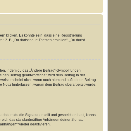
n“ klicken. Es könnte sein, dass eine Registrierung
t. Z. B. „Du darfst neue Themen erstellen“, „Du darfst
iten, indem du das „Ändere Beitrag“-Symbol für den
inen Beitrag geantwortet hat, wird dein Beitrag in der
nweis erscheint nicht, wenn noch niemand auf deinen Beitrag
ne Notiz hinterlassen, warum dein Beitrag überarbeitet wurde.
chdem du die Signatur erstellt und gespeichert hast, kannst
Bereich das standardmäßige Anhängen deiner Signatur
r anhängen“ wieder deaktivieren.