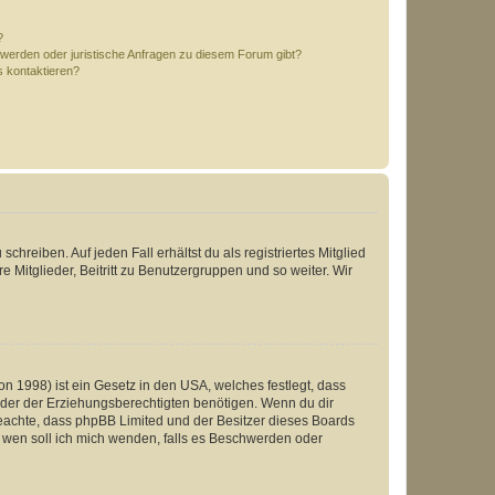
?
hwerden oder juristische Anfragen zu diesem Forum gibt?
s kontaktieren?
chreiben. Auf jeden Fall erhältst du als registriertes Mitglied
e Mitglieder, Beitritt zu Benutzergruppen und so weiter. Wir
n 1998) ist ein Gesetz in den USA, welches festlegt, dass
der der Erziehungsberechtigten benötigen. Wenn du dir
te beachte, dass phpBB Limited und der Besitzer dieses Boards
An wen soll ich mich wenden, falls es Beschwerden oder