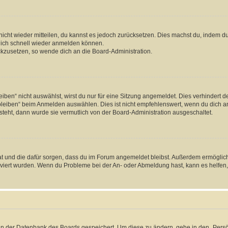
 nicht wieder mitteilen, du kannst es jedoch zurücksetzen. Dies machst du, indem 
 dich schnell wieder anmelden können.
ückzusetzen, so wende dich an die Board-Administration.
en“ nicht auswählst, wirst du nur für eine Sitzung angemeldet. Dies verhindert 
leiben“ beim Anmelden auswählen. Dies ist nicht empfehlenswert, wenn du dich an
 steht, dann wurde sie vermutlich von der Board-Administration ausgeschaltet.
 hat und die dafür sorgen, dass du im Forum angemeldet bleibst. Außerdem ermögli
tiviert wurden. Wenn du Probleme bei der An- oder Abmeldung hast, kann es helfen
n in der Datenbank des Boards gespeichert. Um diese zu ändern, gehe in den „Persö