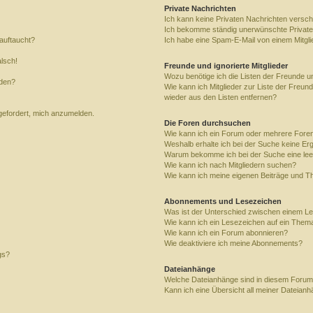
Private Nachrichten
Ich kann keine Privaten Nachrichten versch
Ich bekomme ständig unerwünschte Private
auftaucht?
Ich habe eine Spam-E-Mail von einem Mitgli
alsch!
Freunde und ignorierte Mitglieder
Wozu benötige ich die Listen der Freunde un
rden?
Wie kann ich Mitglieder zur Liste der Freund
wieder aus den Listen entfernen?
fgefordert, mich anzumelden.
Die Foren durchsuchen
Wie kann ich ein Forum oder mehrere For
Weshalb erhalte ich bei der Suche keine Er
Warum bekomme ich bei der Suche eine lee
Wie kann ich nach Mitgliedern suchen?
Wie kann ich meine eigenen Beiträge und T
Abonnements und Lesezeichen
Was ist der Unterschied zwischen einem L
Wie kann ich ein Lesezeichen auf ein Them
Wie kann ich ein Forum abonnieren?
Wie deaktiviere ich meine Abonnements?
gs?
Dateianhänge
Welche Dateianhänge sind in diesem Forum
Kann ich eine Übersicht all meiner Dateian