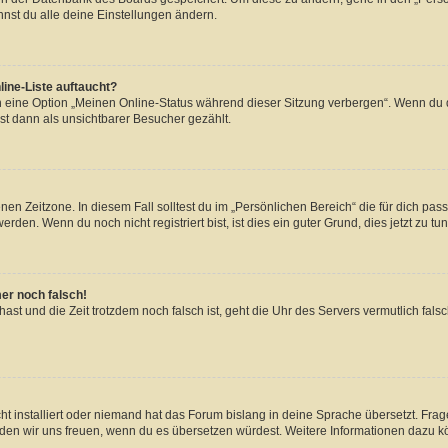
nst du alle deine Einstellungen ändern.
ine-Liste auftaucht?
n eine Option „Meinen Online-Status während dieser Sitzung verbergen“. Wenn du d
st dann als unsichtbarer Besucher gezählt.
en Zeitzone. In diesem Fall solltest du im „Persönlichen Bereich“ die für dich passe
den. Wenn du noch nicht registriert bist, ist dies ein guter Grund, dies jetzt zu tun
mer noch falsch!
t hast und die Zeit trotzdem noch falsch ist, geht die Uhr des Servers vermutlich fal
t installiert oder niemand hat das Forum bislang in deine Sprache übersetzt. Frag
, würden wir uns freuen, wenn du es übersetzen würdest. Weitere Informationen dazu