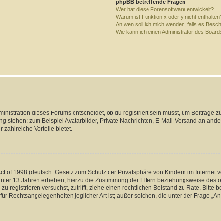
phpBB betreffende Fragen
Wer hat diese Forensoftware entwickelt?
Warum ist Funktion x oder y nicht enthalten
An wen soll ich mich wenden, falls es Besc
Wie kann ich einen Administrator des Board
istration dieses Forums entscheidet, ob du registriert sein musst, um Beiträge zu s
ung stehen: zum Beispiel Avatarbilder, Private Nachrichten, E-Mail-Versand an ander
 zahlreiche Vorteile bietet.
t of 1998 (deutsch: Gesetz zum Schutz der Privatsphäre von Kindern im Internet vo
unter 13 Jahren erheben, hierzu die Zustimmung der Eltern beziehungsweise des o
h zu registrieren versuchst, zutrifft, ziehe einen rechtlichen Beistand zu Rate. Bit
für Rechtsangelegenheiten jeglicher Art ist; außer solchen, die unter der Frage „
.