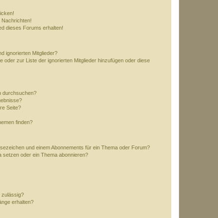
icken!
 Nachrichten!
ed dieses Forums erhalten!
d ignorierten Mitglieder?
e oder zur Liste der ignorierten Mitglieder hinzufügen oder diese
en durchsuchen?
gebnisse?
re Seite?
hemen finden?
esezeichen und einem Abonnements für ein Thema oder Forum?
a setzen oder ein Thema abonnieren?
 zulässig?
hänge erhalten?