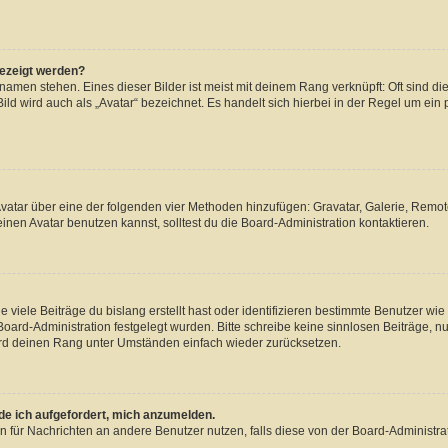
gezeigt werden?
amen stehen. Eines dieser Bilder ist meist mit deinem Rang verknüpft: Oft sind di
ld wird auch als „Avatar“ bezeichnet. Es handelt sich hierbei in der Regel um ein
 Avatar über eine der folgenden vier Methoden hinzufügen: Gravatar, Galerie, Rem
en Avatar benutzen kannst, solltest du die Board-Administration kontaktieren.
viele Beiträge du bislang erstellt hast oder identifizieren bestimmte Benutzer w
 Board-Administration festgelegt wurden. Bitte schreibe keine sinnlosen Beiträge
wird deinen Rang unter Umständen einfach wieder zurücksetzen.
rde ich aufgefordert, mich anzumelden.
ion für Nachrichten an andere Benutzer nutzen, falls diese von der Board-Administ