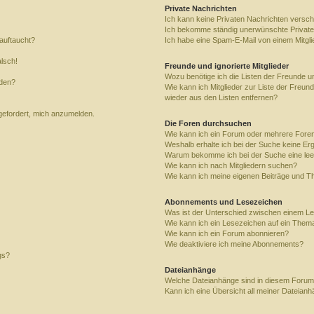
Private Nachrichten
Ich kann keine Privaten Nachrichten versch
Ich bekomme ständig unerwünschte Private
auftaucht?
Ich habe eine Spam-E-Mail von einem Mitgli
alsch!
Freunde und ignorierte Mitglieder
Wozu benötige ich die Listen der Freunde un
rden?
Wie kann ich Mitglieder zur Liste der Freund
wieder aus den Listen entfernen?
fgefordert, mich anzumelden.
Die Foren durchsuchen
Wie kann ich ein Forum oder mehrere For
Weshalb erhalte ich bei der Suche keine Er
Warum bekomme ich bei der Suche eine lee
Wie kann ich nach Mitgliedern suchen?
Wie kann ich meine eigenen Beiträge und T
Abonnements und Lesezeichen
Was ist der Unterschied zwischen einem L
Wie kann ich ein Lesezeichen auf ein Them
Wie kann ich ein Forum abonnieren?
Wie deaktiviere ich meine Abonnements?
gs?
Dateianhänge
Welche Dateianhänge sind in diesem Forum
Kann ich eine Übersicht all meiner Dateian