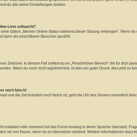
nst du alle deine Einstellungen ändern.
ine-Liste auftaucht?
n eine Option „Meinen Online-Status während dieser Sitzung verbergen“. Wenn du d
st dann als unsichtbarer Besucher gezählt.
en Zeitzone. In diesem Fall solltest du im „Persönlichen Bereich“ die für dich passe
den. Wenn du noch nicht registriert bist, ist dies ein guter Grund, dies jetzt zu tun
mer noch falsch!
t hast und die Zeit trotzdem noch falsch ist, geht die Uhr des Servers vermutlich fal
t installiert oder niemand hat das Forum bislang in deine Sprache übersetzt. Frag
, würden wir uns freuen, wenn du es übersetzen würdest. Weitere Informationen dazu