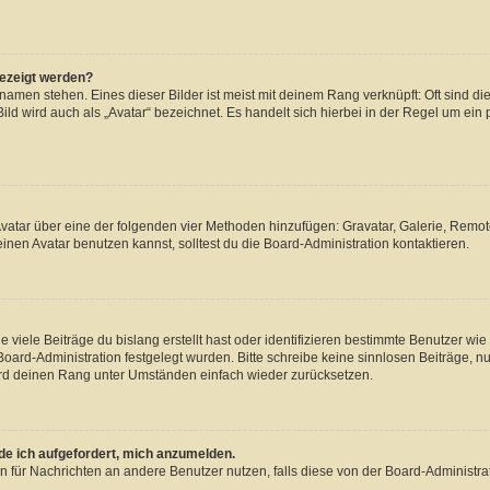
gezeigt werden?
amen stehen. Eines dieser Bilder ist meist mit deinem Rang verknüpft: Oft sind di
ld wird auch als „Avatar“ bezeichnet. Es handelt sich hierbei in der Regel um ein
 Avatar über eine der folgenden vier Methoden hinzufügen: Gravatar, Galerie, Rem
en Avatar benutzen kannst, solltest du die Board-Administration kontaktieren.
viele Beiträge du bislang erstellt hast oder identifizieren bestimmte Benutzer w
 Board-Administration festgelegt wurden. Bitte schreibe keine sinnlosen Beiträge
wird deinen Rang unter Umständen einfach wieder zurücksetzen.
rde ich aufgefordert, mich anzumelden.
ion für Nachrichten an andere Benutzer nutzen, falls diese von der Board-Administ