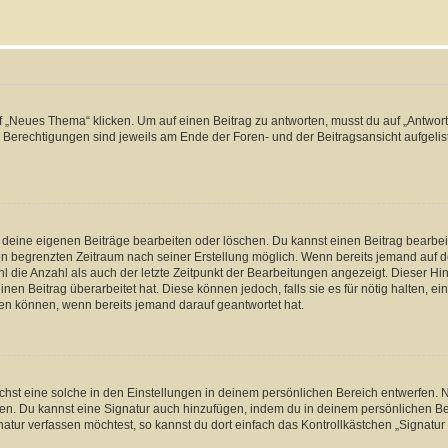
„Neues Thema“ klicken. Um auf einen Beitrag zu antworten, musst du auf „Antworte
e Berechtigungen sind jeweils am Ende der Foren- und der Beitragsansicht aufgeliste
r deine eigenen Beiträge bearbeiten oder löschen. Du kannst einen Beitrag bearbe
inen begrenzten Zeitraum nach seiner Erstellung möglich. Wenn bereits jemand auf de
 die Anzahl als auch der letzte Zeitpunkt der Bearbeitungen angezeigt. Dieser Hi
en Beitrag überarbeitet hat. Diese können jedoch, falls sie es für nötig halten, ei
hen können, wenn bereits jemand darauf geantwortet hat.
st eine solche in den Einstellungen in deinem persönlichen Bereich entwerfen. Na
eren. Du kannst eine Signatur auch hinzufügen, indem du in deinem persönlichen 
atur verfassen möchtest, so kannst du dort einfach das Kontrollkästchen „Signatu