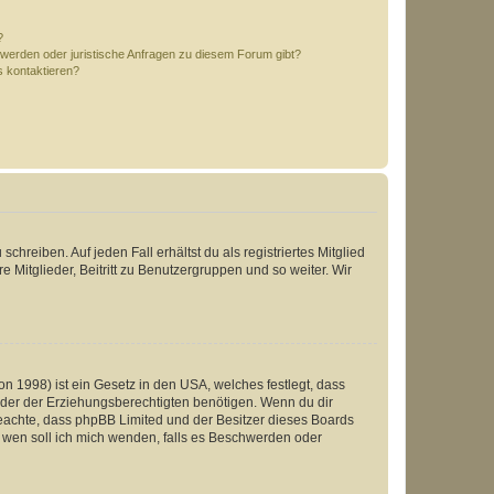
?
hwerden oder juristische Anfragen zu diesem Forum gibt?
s kontaktieren?
chreiben. Auf jeden Fall erhältst du als registriertes Mitglied
e Mitglieder, Beitritt zu Benutzergruppen und so weiter. Wir
n 1998) ist ein Gesetz in den USA, welches festlegt, dass
der der Erziehungsberechtigten benötigen. Wenn du dir
te beachte, dass phpBB Limited und der Besitzer dieses Boards
An wen soll ich mich wenden, falls es Beschwerden oder