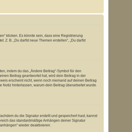
n“ klicken. Es könnte sein, dass eine Registrierung
t. Z. B. „Du darfst neue Themen erstellen“, „Du darfst
iten, indem du das „Ändere Beitrag“-Symbol für den
inen Beitrag geantwortet hat, wird dein Beitrag in der
nweis erscheint nicht, wenn noch niemand auf deinen Beitrag
ne Notiz hinterlassen, warum dein Beitrag überarbeitet wurde.
chdem du die Signatur erstellt und gespeichert hast, kannst
Bereich das standardmäßige Anhängen deiner Signatur
r anhängen“ wieder deaktivieren.