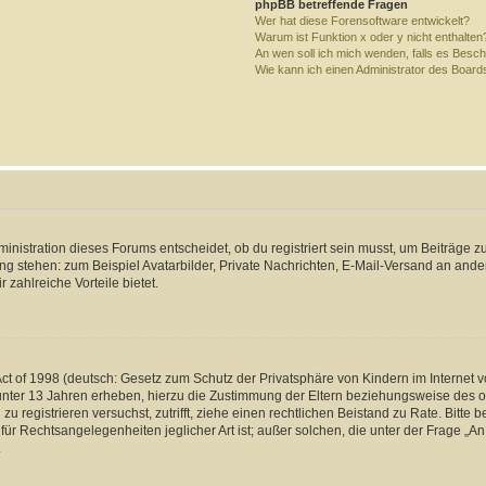
phpBB betreffende Fragen
Wer hat diese Forensoftware entwickelt?
Warum ist Funktion x oder y nicht enthalten
An wen soll ich mich wenden, falls es Besc
Wie kann ich einen Administrator des Board
istration dieses Forums entscheidet, ob du registriert sein musst, um Beiträge zu s
ung stehen: zum Beispiel Avatarbilder, Private Nachrichten, E-Mail-Versand an ander
 zahlreiche Vorteile bietet.
t of 1998 (deutsch: Gesetz zum Schutz der Privatsphäre von Kindern im Internet vo
unter 13 Jahren erheben, hierzu die Zustimmung der Eltern beziehungsweise des o
h zu registrieren versuchst, zutrifft, ziehe einen rechtlichen Beistand zu Rate. Bit
für Rechtsangelegenheiten jeglicher Art ist; außer solchen, die unter der Frage „
.