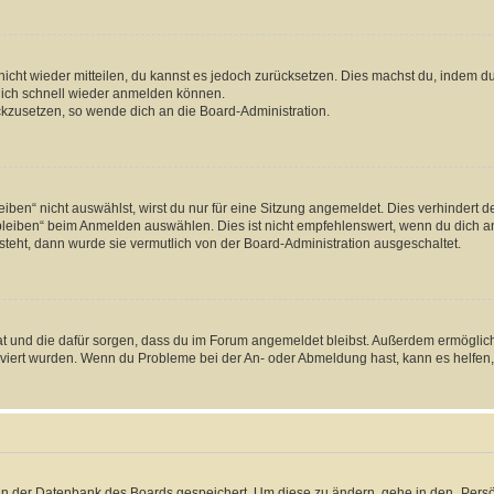
 nicht wieder mitteilen, du kannst es jedoch zurücksetzen. Dies machst du, indem 
 dich schnell wieder anmelden können.
ückzusetzen, so wende dich an die Board-Administration.
en“ nicht auswählst, wirst du nur für eine Sitzung angemeldet. Dies verhindert 
leiben“ beim Anmelden auswählen. Dies ist nicht empfehlenswert, wenn du dich an
 steht, dann wurde sie vermutlich von der Board-Administration ausgeschaltet.
 hat und die dafür sorgen, dass du im Forum angemeldet bleibst. Außerdem ermögli
tiviert wurden. Wenn du Probleme bei der An- oder Abmeldung hast, kann es helfen
n in der Datenbank des Boards gespeichert. Um diese zu ändern, gehe in den „Persö