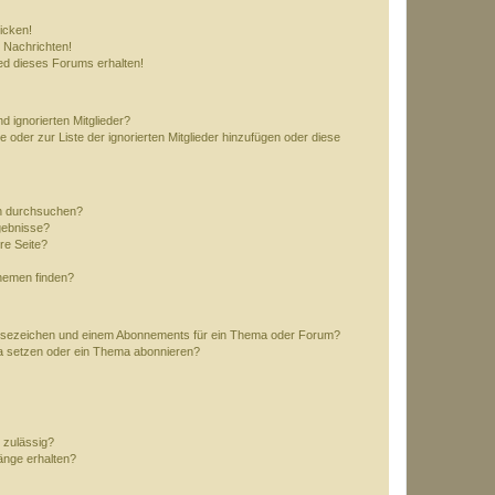
icken!
 Nachrichten!
ed dieses Forums erhalten!
d ignorierten Mitglieder?
e oder zur Liste der ignorierten Mitglieder hinzufügen oder diese
en durchsuchen?
gebnisse?
re Seite?
hemen finden?
esezeichen und einem Abonnements für ein Thema oder Forum?
a setzen oder ein Thema abonnieren?
 zulässig?
hänge erhalten?