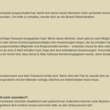
g komplett ausgeschaltet hat, damit sich keine neuen Benutzer mehr anmelden könn
 wurden. Um Hilfe zu erhalten, wende dich an die Board-Administration.
 richtige Passwort eingegeben hast. Wenn diese stimmen, dann gibt es zwei Mögl
tern oder deiner Erziehungsberechtigten den Anweisungen folgen, die du erhalten ha
u angemeldeten Mitglieder erst freigeschaltet werden – entweder musst du dies selbs
. Wenn du eine E-Mail erhalten hast, folge den dort enthaltenen Anweisungen. Ansons
 dir sicher bist, dass deine E-Mail-Adresse korrekt eingegeben wurde, dann kontak
Benutzername und dein Passwort richtig sind. Wenn dies der Fall ist, wende dich a
ionsproblem mit der Website vorliegt, welches ein Administrator lösen muss.
icht mehr anmelden?!
erschieden Gründen deaktiviert oder gelöscht hat. Außerdem löschen viele Boards r
triere dich einfach erneut und nimm aktiv an den Diskussionen teil!