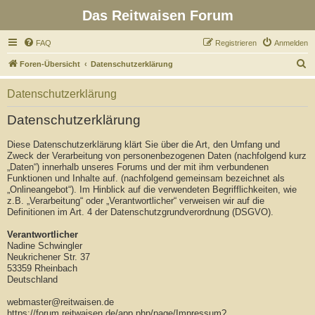
Das Reitwaisen Forum
FAQ
Registrieren
Anmelden
S
Foren-Übersicht
Datenschutzerklärung
u
Datenschutzerklärung
c
h
Datenschutzerklärung
e
Diese Datenschutzerklärung klärt Sie über die Art, den Umfang und
Zweck der Verarbeitung von personenbezogenen Daten (nachfolgend kurz
„Daten“) innerhalb unseres Forums und der mit ihm verbundenen
Funktionen und Inhalte auf. (nachfolgend gemeinsam bezeichnet als
„Onlineangebot“). Im Hinblick auf die verwendeten Begrifflichkeiten, wie
z.B. „Verarbeitung“ oder „Verantwortlicher“ verweisen wir auf die
Definitionen im Art. 4 der Datenschutzgrundverordnung (DSGVO).
Verantwortlicher
Nadine Schwingler
Neukrichener Str. 37
53359 Rheinbach
Deutschland
webmaster@reitwaisen.de
https://forum.reitwaisen.de/app.php/page/Impressum?