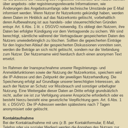
über angebots- oder registrierungsrelevante Informationen, wie
Änderungen des Angebotsumfangs oder technische Umstände per E-Mail
informiert werden. Wenn Nutzer ihr Nutzerkonto gekündigt haben, werden
deren Daten im Hinblick auf das Nutzerkonto gelöscht, vorbehaltlich
deren Aufbewahrung ist aus handels- oder steuerrechtlichen Gründen
entspr. Art. 6 Abs. 1 lit. c DSGVO notwendig. Es obliegt den Nutzern, ihre
Daten bei erfolgter Kündigung vor dem Vertragsende zu sichern. Wir sind
berechtigt, sämtliche während der Vertragsdauer gespeicherten Daten des
Nutzers unwiederbringlich zu löschen. Sollten die gepeicherten Einträge
für den logischen Ablauf der gespeicherten Diskussionen vonnöten sein,
werden die Beträge an sich nicht gelöscht, sondern nur die Verbindung
zum Nutzer. Der Nutzername wird hierdurch durch einen anonymen Text
ersetzt.
Im Rahmen der Inanspruchnahme unserer Regsitrierungs- und
Anmeldefunktionen sowie der Nutzung der Nutzerkontos, speichern wird
die IP-Adresse und den Zeitpunkt der jeweiligen Nutzerhandlung. Die
Speicherung erfolgt auf Grundlage unserer berechtigten Interessen, als
auch der Nutzer an Schutz vor Missbrauch und sonstiger unbefugter
Nutzung. Eine Weitergabe dieser Daten an Dritte erfolgt grundsätzlich
nicht, außer sie ist zur Verfolgung unserer Ansprüche erforderlich oder es
besteht hierzu besteht eine gesetzliche Verpflichtung gem. Art. 6 Abs. 1
lit. c DSGVO. Die IP-Adressen werden spätestens nach 7 Tagen
anonymisiert oder gelöscht.
Kontaktaufnahme
Bei der Kontaktaufnahme mit uns (z.B. per Kontaktformular, E-Mail,
Telefon oder via sozialer Medien) werden die Angaben des Nutzers zur