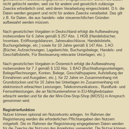
nicht gelöscht werden, weil sie für andere und gesetzlich zulässige
Zwecke erforderlich sind, wird deren Verarbeitung eingeschränkt. D.h. die
Daten werden gesperrt und nicht für andere Zwecke verarbeitet. Das gilt
z.B. für Daten, die aus handels- oder steuerrechtlichen Gründen
aufbewahrt werden müssen.
Nach gesetzlichen Vorgaben in Deutschland erfolgt die Aufbewahrung
insbesondere für 6 Jahre gemäß § 257 Abs. 1 HGB (Handelsbücher,
Inventare, Eröffnungsbilanzen, Jahresabschlüsse, Handelsbriefe,
Buchungsbelege, etc.) sowie für 10 Jahre gemäß § 147 Abs. 1 AO
(Bücher, Aufzeichnungen, Lageberichte, Buchungsbelege, Handels- und
Geschäftsbriefe, Für Besteuerung relevante Unterlagen, etc.).
Nach gesetzlichen Vorgaben in Österreich erfolgt die Aufbewahrung
insbesondere für 7 J gemäß § 132 Abs. 1 BAO (Buchhaltungsunterlagen,
Belege/Rechnungen, Konten, Belege, Geschäftspapiere, Aufstellung der
Einnahmen und Ausgaben, etc.), für 22 Jahre im Zusammenhang mit
Grundstücken und für 10 Jahre bei Unterlagen im Zusammenhang mit
elektronisch erbrachten Leistungen, Telekommunikations-, Rundfunk- und
Fernsehleistungen, die an Nichtunternehmer in EU-Mitgliedstaaten
erbracht werden und für die der Mini-One-Stop-Shop (MOSS) in Anspruch
genommen wird.
Registrierfunktion
Nutzer können optional ein Nutzerkonto anlegen. Im Rahmen der
Registrierung werden die erforderlichen Pflichtangaben den Nutzern
mitgeteilt. Die im Rahmen der Registrierung eingegebenen Daten werden
für die Zwecke der Nutzung des Angebotes verwendet. Die Nutzer können