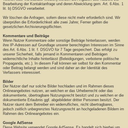
Bearbeitung der Kontaktanfrage und deren Abwicklung gem. Art. 6 Abs. 1
lit. b) DSGVO verarbeitet.
Wir löschen die Anfragen, sofern diese nicht mehr erforderlich sind. Wir
überprüfen die Erforderlichkeit alle zwei Jahre; Ferner gelten die
gesetzlichen Archivierungspflichten.
Kommentare und Beiträge
Wenn Nutzer Kommentare oder sonstige Beiträge hinterlassen, werden
ihre IP-Adressen auf Grundlage unserer berechtigten Interessen im Sinne
des Art. 6 Abs. 1 lit. f. DSGVO für 7 Tage gespeichert. Das erfolgt zu
unserer Sicherheit, falls jemand in Kommentaren und Beiträgen
widerrechtliche Inhalte hinterlässt (Beleidigungen, verbotene politische
Propaganda, etc.). In diesem Fall können wir selbst für den Kommentar
oder Beitrag belangt werden und sind daher an der Identität des
Verfassers interessiert.
Bilder
Der Nutzer darf nur solche Bilder hochladen und im Rahmen dieses
Onlineangebotes nutzen, an welchen er das Urheberrecht oder das
dokumentierte, übertragbare Nutzungsrecht besitzt und zu welchen er die
dokumentierte Erlaubnis ggf. abgebildeter dritter Personen besitzt. Der
Nutzer räumt dem Betreiber ein widerrufliches, nicht übertragbares,
jedoch zeitlich unbegrenztes Nutzungsrecht an hochgeladenen Bildern im
Rahmen des Onlineangebotes ein.
Google AdSense
Diese Website verwendet Google AdSense. Es handelt sich hierbei um