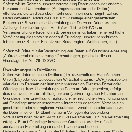
Sofern wir im Rahmen unserer Verarbeitung Daten gegenüber anderen
Personen und Unternehmen (Auftragsverarbeitern oder Dritten)
offenbaren, sie an diese übermitteln oder ihnen sonst Zugriff auf die
Daten gewähren, erfolgt dies nur auf Grundlage einer gesetzlichen
Erlaubnis (z.B. wenn eine Übermittlung der Daten an Dritte, wie an
Zahlungsdienstleister, gem. Art. 6 Abs. 1 lit. b DSGVO zur
Vertragserfüllung erforderlich ist), Sie eingewilligt haben, eine rechtliche
Verpflichtung dies vorsieht oder auf Grundlage unserer berechtigten
Interessen (z.B. beim Einsatz von Beauftragten, Webhostern, etc.).
Sofern wir Dritte mit der Verarbeitung von Daten auf Grundlage eines sog.
„Auftragsverarbeitungsvertrages“ beauftragen, geschieht dies auf
Grundlage des Art. 28 DSGVO.
Übermittlungen in Drittländer
Sofern wir Daten in einem Drittland (d.h. außerhalb der Europäischen
Union (EU) oder des Europäischen Wirtschaftsraums (EWR)) verarbeiten
oder dies im Rahmen der Inanspruchnahme von Diensten Dritter oder
Offenlegung, bzw. Übermittlung von Daten an Dritte geschieht, erfolgt
dies nur, wenn es zur Erfüllung unserer (vor)vertraglichen Pflichten, auf
Grundlage Ihrer Einwilligung, aufgrund einer rechtlichen Verpflichtung oder
auf Grundlage unserer berechtigten Interessen geschieht. Vorbehaltlich
gesetzlicher oder vertraglicher Erlaubnisse, verarbeiten oder lassen wir
die Daten in einem Drittland nur beim Vorliegen der besonderen
Voraussetzungen der Art. 44 ff. DSGVO verarbeiten. D.h. die Verarbeitung
erfolgt z.B. auf Grundlage besonderer Garantien, wie der offiziell
anerkannten Feststellung eines der EU entsprechenden
Datenschutzniveaus (z.B. für die USA durch das „Privacy Shield“) oder