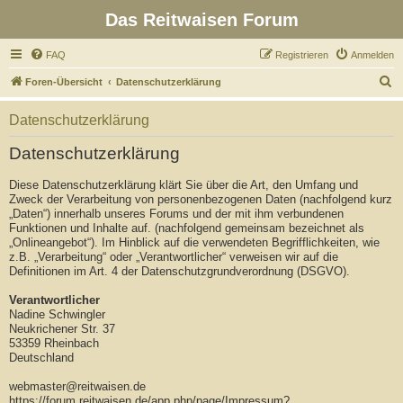
Das Reitwaisen Forum
FAQ
Registrieren
Anmelden
S
Foren-Übersicht
Datenschutzerklärung
u
Datenschutzerklärung
c
h
Datenschutzerklärung
e
Diese Datenschutzerklärung klärt Sie über die Art, den Umfang und
Zweck der Verarbeitung von personenbezogenen Daten (nachfolgend kurz
„Daten“) innerhalb unseres Forums und der mit ihm verbundenen
Funktionen und Inhalte auf. (nachfolgend gemeinsam bezeichnet als
„Onlineangebot“). Im Hinblick auf die verwendeten Begrifflichkeiten, wie
z.B. „Verarbeitung“ oder „Verantwortlicher“ verweisen wir auf die
Definitionen im Art. 4 der Datenschutzgrundverordnung (DSGVO).
Verantwortlicher
Nadine Schwingler
Neukrichener Str. 37
53359 Rheinbach
Deutschland
webmaster@reitwaisen.de
https://forum.reitwaisen.de/app.php/page/Impressum?