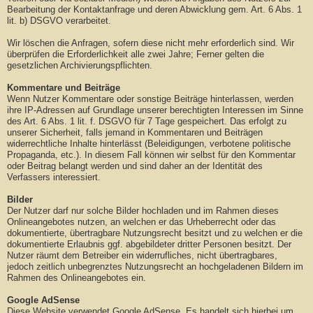
Bearbeitung der Kontaktanfrage und deren Abwicklung gem. Art. 6 Abs. 1
lit. b) DSGVO verarbeitet.
Wir löschen die Anfragen, sofern diese nicht mehr erforderlich sind. Wir
überprüfen die Erforderlichkeit alle zwei Jahre; Ferner gelten die
gesetzlichen Archivierungspflichten.
Kommentare und Beiträge
Wenn Nutzer Kommentare oder sonstige Beiträge hinterlassen, werden
ihre IP-Adressen auf Grundlage unserer berechtigten Interessen im Sinne
des Art. 6 Abs. 1 lit. f. DSGVO für 7 Tage gespeichert. Das erfolgt zu
unserer Sicherheit, falls jemand in Kommentaren und Beiträgen
widerrechtliche Inhalte hinterlässt (Beleidigungen, verbotene politische
Propaganda, etc.). In diesem Fall können wir selbst für den Kommentar
oder Beitrag belangt werden und sind daher an der Identität des
Verfassers interessiert.
Bilder
Der Nutzer darf nur solche Bilder hochladen und im Rahmen dieses
Onlineangebotes nutzen, an welchen er das Urheberrecht oder das
dokumentierte, übertragbare Nutzungsrecht besitzt und zu welchen er die
dokumentierte Erlaubnis ggf. abgebildeter dritter Personen besitzt. Der
Nutzer räumt dem Betreiber ein widerrufliches, nicht übertragbares,
jedoch zeitlich unbegrenztes Nutzungsrecht an hochgeladenen Bildern im
Rahmen des Onlineangebotes ein.
Google AdSense
Diese Website verwendet Google AdSense. Es handelt sich hierbei um