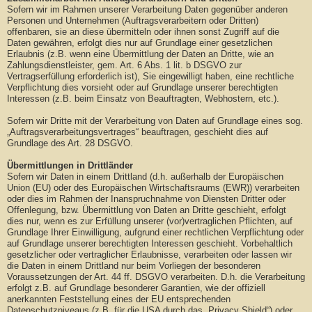
Sofern wir im Rahmen unserer Verarbeitung Daten gegenüber anderen
Personen und Unternehmen (Auftragsverarbeitern oder Dritten)
offenbaren, sie an diese übermitteln oder ihnen sonst Zugriff auf die
Daten gewähren, erfolgt dies nur auf Grundlage einer gesetzlichen
Erlaubnis (z.B. wenn eine Übermittlung der Daten an Dritte, wie an
Zahlungsdienstleister, gem. Art. 6 Abs. 1 lit. b DSGVO zur
Vertragserfüllung erforderlich ist), Sie eingewilligt haben, eine rechtliche
Verpflichtung dies vorsieht oder auf Grundlage unserer berechtigten
Interessen (z.B. beim Einsatz von Beauftragten, Webhostern, etc.).
Sofern wir Dritte mit der Verarbeitung von Daten auf Grundlage eines sog.
„Auftragsverarbeitungsvertrages“ beauftragen, geschieht dies auf
Grundlage des Art. 28 DSGVO.
Übermittlungen in Drittländer
Sofern wir Daten in einem Drittland (d.h. außerhalb der Europäischen
Union (EU) oder des Europäischen Wirtschaftsraums (EWR)) verarbeiten
oder dies im Rahmen der Inanspruchnahme von Diensten Dritter oder
Offenlegung, bzw. Übermittlung von Daten an Dritte geschieht, erfolgt
dies nur, wenn es zur Erfüllung unserer (vor)vertraglichen Pflichten, auf
Grundlage Ihrer Einwilligung, aufgrund einer rechtlichen Verpflichtung oder
auf Grundlage unserer berechtigten Interessen geschieht. Vorbehaltlich
gesetzlicher oder vertraglicher Erlaubnisse, verarbeiten oder lassen wir
die Daten in einem Drittland nur beim Vorliegen der besonderen
Voraussetzungen der Art. 44 ff. DSGVO verarbeiten. D.h. die Verarbeitung
erfolgt z.B. auf Grundlage besonderer Garantien, wie der offiziell
anerkannten Feststellung eines der EU entsprechenden
Datenschutzniveaus (z.B. für die USA durch das „Privacy Shield“) oder