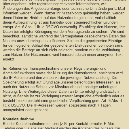
über angebots- oder registrierungsrelevante Informationen, wie
Änderungen des Angebotsumfangs oder technische Umstände per E-Mail
informiert werden. Wenn Nutzer ihr Nutzerkonto gekündigt haben, werden
deren Daten im Hinblick auf das Nutzerkonto gelöscht, vorbehaltlich
deren Aufbewahrung ist aus handels- oder steuerrechtlichen Gründen
entspr. Art. 6 Abs. 1 lit. c DSGVO notwendig. Es obliegt den Nutzern, ihre
Daten bei erfolgter Kündigung vor dem Vertragsende zu sichern. Wir sind
berechtigt, sämtliche während der Vertragsdauer gespeicherten Daten des
Nutzers unwiederbringlich zu löschen. Sollten die gepeicherten Einträge
für den logischen Ablauf der gespeicherten Diskussionen vonnöten sein,
werden die Beträge an sich nicht gelöscht, sondern nur die Verbindung
zum Nutzer. Der Nutzername wird hierdurch durch einen anonymen Text
ersetzt.
Im Rahmen der Inanspruchnahme unserer Regsitrierungs- und
Anmeldefunktionen sowie der Nutzung der Nutzerkontos, speichern wird
die IP-Adresse und den Zeitpunkt der jeweiligen Nutzerhandlung. Die
Speicherung erfolgt auf Grundlage unserer berechtigten Interessen, als
auch der Nutzer an Schutz vor Missbrauch und sonstiger unbefugter
Nutzung. Eine Weitergabe dieser Daten an Dritte erfolgt grundsätzlich
nicht, außer sie ist zur Verfolgung unserer Ansprüche erforderlich oder es
besteht hierzu besteht eine gesetzliche Verpflichtung gem. Art. 6 Abs. 1
lit. c DSGVO. Die IP-Adressen werden spätestens nach 7 Tagen
anonymisiert oder gelöscht.
Kontaktaufnahme
Bei der Kontaktaufnahme mit uns (z.B. per Kontaktformular, E-Mail,
Telefon oder via sozialer Medien) werden die Angaben des Nutzers zur