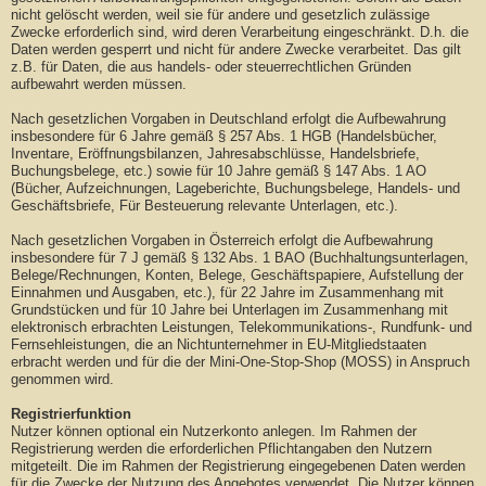
nicht gelöscht werden, weil sie für andere und gesetzlich zulässige
Zwecke erforderlich sind, wird deren Verarbeitung eingeschränkt. D.h. die
Daten werden gesperrt und nicht für andere Zwecke verarbeitet. Das gilt
z.B. für Daten, die aus handels- oder steuerrechtlichen Gründen
aufbewahrt werden müssen.
Nach gesetzlichen Vorgaben in Deutschland erfolgt die Aufbewahrung
insbesondere für 6 Jahre gemäß § 257 Abs. 1 HGB (Handelsbücher,
Inventare, Eröffnungsbilanzen, Jahresabschlüsse, Handelsbriefe,
Buchungsbelege, etc.) sowie für 10 Jahre gemäß § 147 Abs. 1 AO
(Bücher, Aufzeichnungen, Lageberichte, Buchungsbelege, Handels- und
Geschäftsbriefe, Für Besteuerung relevante Unterlagen, etc.).
Nach gesetzlichen Vorgaben in Österreich erfolgt die Aufbewahrung
insbesondere für 7 J gemäß § 132 Abs. 1 BAO (Buchhaltungsunterlagen,
Belege/Rechnungen, Konten, Belege, Geschäftspapiere, Aufstellung der
Einnahmen und Ausgaben, etc.), für 22 Jahre im Zusammenhang mit
Grundstücken und für 10 Jahre bei Unterlagen im Zusammenhang mit
elektronisch erbrachten Leistungen, Telekommunikations-, Rundfunk- und
Fernsehleistungen, die an Nichtunternehmer in EU-Mitgliedstaaten
erbracht werden und für die der Mini-One-Stop-Shop (MOSS) in Anspruch
genommen wird.
Registrierfunktion
Nutzer können optional ein Nutzerkonto anlegen. Im Rahmen der
Registrierung werden die erforderlichen Pflichtangaben den Nutzern
mitgeteilt. Die im Rahmen der Registrierung eingegebenen Daten werden
für die Zwecke der Nutzung des Angebotes verwendet. Die Nutzer können