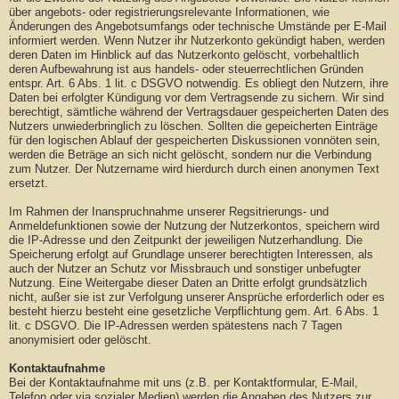
über angebots- oder registrierungsrelevante Informationen, wie
Änderungen des Angebotsumfangs oder technische Umstände per E-Mail
informiert werden. Wenn Nutzer ihr Nutzerkonto gekündigt haben, werden
deren Daten im Hinblick auf das Nutzerkonto gelöscht, vorbehaltlich
deren Aufbewahrung ist aus handels- oder steuerrechtlichen Gründen
entspr. Art. 6 Abs. 1 lit. c DSGVO notwendig. Es obliegt den Nutzern, ihre
Daten bei erfolgter Kündigung vor dem Vertragsende zu sichern. Wir sind
berechtigt, sämtliche während der Vertragsdauer gespeicherten Daten des
Nutzers unwiederbringlich zu löschen. Sollten die gepeicherten Einträge
für den logischen Ablauf der gespeicherten Diskussionen vonnöten sein,
werden die Beträge an sich nicht gelöscht, sondern nur die Verbindung
zum Nutzer. Der Nutzername wird hierdurch durch einen anonymen Text
ersetzt.
Im Rahmen der Inanspruchnahme unserer Regsitrierungs- und
Anmeldefunktionen sowie der Nutzung der Nutzerkontos, speichern wird
die IP-Adresse und den Zeitpunkt der jeweiligen Nutzerhandlung. Die
Speicherung erfolgt auf Grundlage unserer berechtigten Interessen, als
auch der Nutzer an Schutz vor Missbrauch und sonstiger unbefugter
Nutzung. Eine Weitergabe dieser Daten an Dritte erfolgt grundsätzlich
nicht, außer sie ist zur Verfolgung unserer Ansprüche erforderlich oder es
besteht hierzu besteht eine gesetzliche Verpflichtung gem. Art. 6 Abs. 1
lit. c DSGVO. Die IP-Adressen werden spätestens nach 7 Tagen
anonymisiert oder gelöscht.
Kontaktaufnahme
Bei der Kontaktaufnahme mit uns (z.B. per Kontaktformular, E-Mail,
Telefon oder via sozialer Medien) werden die Angaben des Nutzers zur