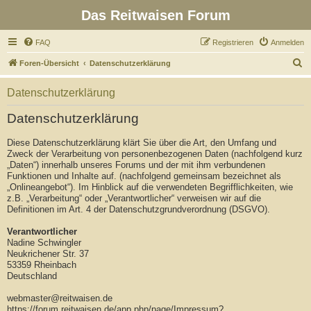
Das Reitwaisen Forum
FAQ
Registrieren
Anmelden
S
Foren-Übersicht
Datenschutzerklärung
u
Datenschutzerklärung
c
h
Datenschutzerklärung
e
Diese Datenschutzerklärung klärt Sie über die Art, den Umfang und
Zweck der Verarbeitung von personenbezogenen Daten (nachfolgend kurz
„Daten“) innerhalb unseres Forums und der mit ihm verbundenen
Funktionen und Inhalte auf. (nachfolgend gemeinsam bezeichnet als
„Onlineangebot“). Im Hinblick auf die verwendeten Begrifflichkeiten, wie
z.B. „Verarbeitung“ oder „Verantwortlicher“ verweisen wir auf die
Definitionen im Art. 4 der Datenschutzgrundverordnung (DSGVO).
Verantwortlicher
Nadine Schwingler
Neukrichener Str. 37
53359 Rheinbach
Deutschland
webmaster@reitwaisen.de
https://forum.reitwaisen.de/app.php/page/Impressum?