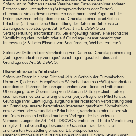
Sofern wir im Rahmen unserer Verarbeitung Daten gegenüber anderen
Personen und Unternehmen (Auftragsverarbeitern oder Dritten)
offenbaren, sie an diese übermitteln oder ihnen sonst Zugriff auf die
Daten gewähren, erfolgt dies nur auf Grundlage einer gesetzlichen
Erlaubnis (z.B. wenn eine Übermittlung der Daten an Dritte, wie an
Zahlungsdienstleister, gem. Art. 6 Abs. 1 lit. b DSGVO zur
Vertragserfüllung erforderlich ist), Sie eingewilligt haben, eine rechtliche
Verpflichtung dies vorsieht oder auf Grundlage unserer berechtigten
Interessen (z.B. beim Einsatz von Beauftragten, Webhostern, etc.).
Sofern wir Dritte mit der Verarbeitung von Daten auf Grundlage eines sog.
„Auftragsverarbeitungsvertrages“ beauftragen, geschieht dies auf
Grundlage des Art. 28 DSGVO.
Übermittlungen in Drittländer
Sofern wir Daten in einem Drittland (d.h. außerhalb der Europäischen
Union (EU) oder des Europäischen Wirtschaftsraums (EWR)) verarbeiten
oder dies im Rahmen der Inanspruchnahme von Diensten Dritter oder
Offenlegung, bzw. Übermittlung von Daten an Dritte geschieht, erfolgt
dies nur, wenn es zur Erfüllung unserer (vor)vertraglichen Pflichten, auf
Grundlage Ihrer Einwilligung, aufgrund einer rechtlichen Verpflichtung oder
auf Grundlage unserer berechtigten Interessen geschieht. Vorbehaltlich
gesetzlicher oder vertraglicher Erlaubnisse, verarbeiten oder lassen wir
die Daten in einem Drittland nur beim Vorliegen der besonderen
Voraussetzungen der Art. 44 ff. DSGVO verarbeiten. D.h. die Verarbeitung
erfolgt z.B. auf Grundlage besonderer Garantien, wie der offiziell
anerkannten Feststellung eines der EU entsprechenden
Datenschutzniveaus (z.B. für die USA durch das „Privacy Shield“) oder