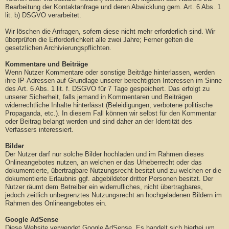
Bearbeitung der Kontaktanfrage und deren Abwicklung gem. Art. 6 Abs. 1
lit. b) DSGVO verarbeitet.
Wir löschen die Anfragen, sofern diese nicht mehr erforderlich sind. Wir
überprüfen die Erforderlichkeit alle zwei Jahre; Ferner gelten die
gesetzlichen Archivierungspflichten.
Kommentare und Beiträge
Wenn Nutzer Kommentare oder sonstige Beiträge hinterlassen, werden
ihre IP-Adressen auf Grundlage unserer berechtigten Interessen im Sinne
des Art. 6 Abs. 1 lit. f. DSGVO für 7 Tage gespeichert. Das erfolgt zu
unserer Sicherheit, falls jemand in Kommentaren und Beiträgen
widerrechtliche Inhalte hinterlässt (Beleidigungen, verbotene politische
Propaganda, etc.). In diesem Fall können wir selbst für den Kommentar
oder Beitrag belangt werden und sind daher an der Identität des
Verfassers interessiert.
Bilder
Der Nutzer darf nur solche Bilder hochladen und im Rahmen dieses
Onlineangebotes nutzen, an welchen er das Urheberrecht oder das
dokumentierte, übertragbare Nutzungsrecht besitzt und zu welchen er die
dokumentierte Erlaubnis ggf. abgebildeter dritter Personen besitzt. Der
Nutzer räumt dem Betreiber ein widerrufliches, nicht übertragbares,
jedoch zeitlich unbegrenztes Nutzungsrecht an hochgeladenen Bildern im
Rahmen des Onlineangebotes ein.
Google AdSense
Diese Website verwendet Google AdSense. Es handelt sich hierbei um