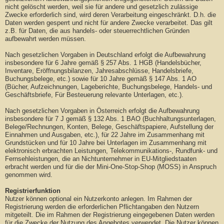
nicht gelöscht werden, weil sie für andere und gesetzlich zulässige
Zwecke erforderlich sind, wird deren Verarbeitung eingeschränkt. D.h. die
Daten werden gesperrt und nicht für andere Zwecke verarbeitet. Das gilt
z.B. für Daten, die aus handels- oder steuerrechtlichen Gründen
aufbewahrt werden müssen.
Nach gesetzlichen Vorgaben in Deutschland erfolgt die Aufbewahrung
insbesondere für 6 Jahre gemäß § 257 Abs. 1 HGB (Handelsbücher,
Inventare, Eröffnungsbilanzen, Jahresabschlüsse, Handelsbriefe,
Buchungsbelege, etc.) sowie für 10 Jahre gemäß § 147 Abs. 1 AO
(Bücher, Aufzeichnungen, Lageberichte, Buchungsbelege, Handels- und
Geschäftsbriefe, Für Besteuerung relevante Unterlagen, etc.).
Nach gesetzlichen Vorgaben in Österreich erfolgt die Aufbewahrung
insbesondere für 7 J gemäß § 132 Abs. 1 BAO (Buchhaltungsunterlagen,
Belege/Rechnungen, Konten, Belege, Geschäftspapiere, Aufstellung der
Einnahmen und Ausgaben, etc.), für 22 Jahre im Zusammenhang mit
Grundstücken und für 10 Jahre bei Unterlagen im Zusammenhang mit
elektronisch erbrachten Leistungen, Telekommunikations-, Rundfunk- und
Fernsehleistungen, die an Nichtunternehmer in EU-Mitgliedstaaten
erbracht werden und für die der Mini-One-Stop-Shop (MOSS) in Anspruch
genommen wird.
Registrierfunktion
Nutzer können optional ein Nutzerkonto anlegen. Im Rahmen der
Registrierung werden die erforderlichen Pflichtangaben den Nutzern
mitgeteilt. Die im Rahmen der Registrierung eingegebenen Daten werden
für die Zwecke der Nutzung des Angebotes verwendet. Die Nutzer können