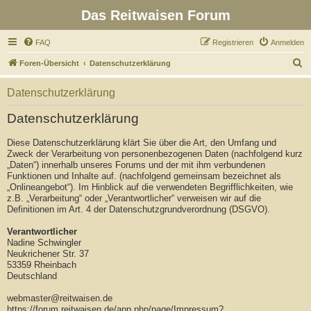
Das Reitwaisen Forum
FAQ
Registrieren
Anmelden
S
Foren-Übersicht
Datenschutzerklärung
u
Datenschutzerklärung
c
h
Datenschutzerklärung
e
Diese Datenschutzerklärung klärt Sie über die Art, den Umfang und
Zweck der Verarbeitung von personenbezogenen Daten (nachfolgend kurz
„Daten“) innerhalb unseres Forums und der mit ihm verbundenen
Funktionen und Inhalte auf. (nachfolgend gemeinsam bezeichnet als
„Onlineangebot“). Im Hinblick auf die verwendeten Begrifflichkeiten, wie
z.B. „Verarbeitung“ oder „Verantwortlicher“ verweisen wir auf die
Definitionen im Art. 4 der Datenschutzgrundverordnung (DSGVO).
Verantwortlicher
Nadine Schwingler
Neukrichener Str. 37
53359 Rheinbach
Deutschland
webmaster@reitwaisen.de
https://forum.reitwaisen.de/app.php/page/Impressum?