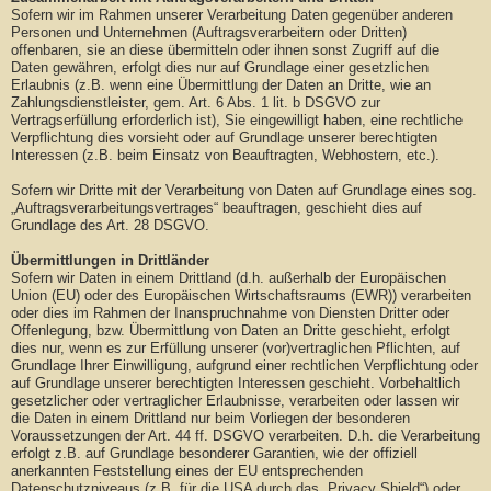
Sofern wir im Rahmen unserer Verarbeitung Daten gegenüber anderen
Personen und Unternehmen (Auftragsverarbeitern oder Dritten)
offenbaren, sie an diese übermitteln oder ihnen sonst Zugriff auf die
Daten gewähren, erfolgt dies nur auf Grundlage einer gesetzlichen
Erlaubnis (z.B. wenn eine Übermittlung der Daten an Dritte, wie an
Zahlungsdienstleister, gem. Art. 6 Abs. 1 lit. b DSGVO zur
Vertragserfüllung erforderlich ist), Sie eingewilligt haben, eine rechtliche
Verpflichtung dies vorsieht oder auf Grundlage unserer berechtigten
Interessen (z.B. beim Einsatz von Beauftragten, Webhostern, etc.).
Sofern wir Dritte mit der Verarbeitung von Daten auf Grundlage eines sog.
„Auftragsverarbeitungsvertrages“ beauftragen, geschieht dies auf
Grundlage des Art. 28 DSGVO.
Übermittlungen in Drittländer
Sofern wir Daten in einem Drittland (d.h. außerhalb der Europäischen
Union (EU) oder des Europäischen Wirtschaftsraums (EWR)) verarbeiten
oder dies im Rahmen der Inanspruchnahme von Diensten Dritter oder
Offenlegung, bzw. Übermittlung von Daten an Dritte geschieht, erfolgt
dies nur, wenn es zur Erfüllung unserer (vor)vertraglichen Pflichten, auf
Grundlage Ihrer Einwilligung, aufgrund einer rechtlichen Verpflichtung oder
auf Grundlage unserer berechtigten Interessen geschieht. Vorbehaltlich
gesetzlicher oder vertraglicher Erlaubnisse, verarbeiten oder lassen wir
die Daten in einem Drittland nur beim Vorliegen der besonderen
Voraussetzungen der Art. 44 ff. DSGVO verarbeiten. D.h. die Verarbeitung
erfolgt z.B. auf Grundlage besonderer Garantien, wie der offiziell
anerkannten Feststellung eines der EU entsprechenden
Datenschutzniveaus (z.B. für die USA durch das „Privacy Shield“) oder