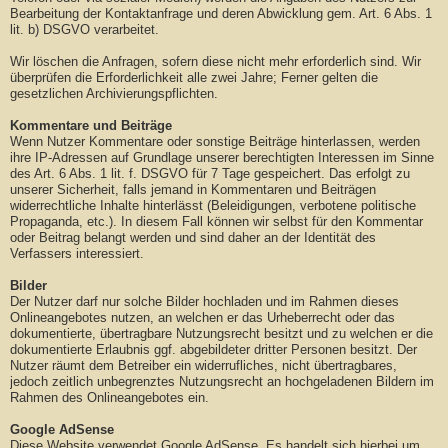
Bearbeitung der Kontaktanfrage und deren Abwicklung gem. Art. 6 Abs. 1
lit. b) DSGVO verarbeitet.
Wir löschen die Anfragen, sofern diese nicht mehr erforderlich sind. Wir
überprüfen die Erforderlichkeit alle zwei Jahre; Ferner gelten die
gesetzlichen Archivierungspflichten.
Kommentare und Beiträge
Wenn Nutzer Kommentare oder sonstige Beiträge hinterlassen, werden
ihre IP-Adressen auf Grundlage unserer berechtigten Interessen im Sinne
des Art. 6 Abs. 1 lit. f. DSGVO für 7 Tage gespeichert. Das erfolgt zu
unserer Sicherheit, falls jemand in Kommentaren und Beiträgen
widerrechtliche Inhalte hinterlässt (Beleidigungen, verbotene politische
Propaganda, etc.). In diesem Fall können wir selbst für den Kommentar
oder Beitrag belangt werden und sind daher an der Identität des
Verfassers interessiert.
Bilder
Der Nutzer darf nur solche Bilder hochladen und im Rahmen dieses
Onlineangebotes nutzen, an welchen er das Urheberrecht oder das
dokumentierte, übertragbare Nutzungsrecht besitzt und zu welchen er die
dokumentierte Erlaubnis ggf. abgebildeter dritter Personen besitzt. Der
Nutzer räumt dem Betreiber ein widerrufliches, nicht übertragbares,
jedoch zeitlich unbegrenztes Nutzungsrecht an hochgeladenen Bildern im
Rahmen des Onlineangebotes ein.
Google AdSense
Diese Website verwendet Google AdSense. Es handelt sich hierbei um