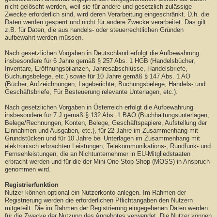
nicht gelöscht werden, weil sie für andere und gesetzlich zulässige
Zwecke erforderlich sind, wird deren Verarbeitung eingeschränkt. D.h. die
Daten werden gesperrt und nicht für andere Zwecke verarbeitet. Das gilt
z.B. für Daten, die aus handels- oder steuerrechtlichen Gründen
aufbewahrt werden müssen.
Nach gesetzlichen Vorgaben in Deutschland erfolgt die Aufbewahrung
insbesondere für 6 Jahre gemäß § 257 Abs. 1 HGB (Handelsbücher,
Inventare, Eröffnungsbilanzen, Jahresabschlüsse, Handelsbriefe,
Buchungsbelege, etc.) sowie für 10 Jahre gemäß § 147 Abs. 1 AO
(Bücher, Aufzeichnungen, Lageberichte, Buchungsbelege, Handels- und
Geschäftsbriefe, Für Besteuerung relevante Unterlagen, etc.).
Nach gesetzlichen Vorgaben in Österreich erfolgt die Aufbewahrung
insbesondere für 7 J gemäß § 132 Abs. 1 BAO (Buchhaltungsunterlagen,
Belege/Rechnungen, Konten, Belege, Geschäftspapiere, Aufstellung der
Einnahmen und Ausgaben, etc.), für 22 Jahre im Zusammenhang mit
Grundstücken und für 10 Jahre bei Unterlagen im Zusammenhang mit
elektronisch erbrachten Leistungen, Telekommunikations-, Rundfunk- und
Fernsehleistungen, die an Nichtunternehmer in EU-Mitgliedstaaten
erbracht werden und für die der Mini-One-Stop-Shop (MOSS) in Anspruch
genommen wird.
Registrierfunktion
Nutzer können optional ein Nutzerkonto anlegen. Im Rahmen der
Registrierung werden die erforderlichen Pflichtangaben den Nutzern
mitgeteilt. Die im Rahmen der Registrierung eingegebenen Daten werden
für die Zwecke der Nutzung des Angebotes verwendet. Die Nutzer können