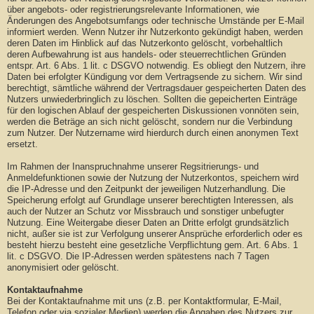
über angebots- oder registrierungsrelevante Informationen, wie
Änderungen des Angebotsumfangs oder technische Umstände per E-Mail
informiert werden. Wenn Nutzer ihr Nutzerkonto gekündigt haben, werden
deren Daten im Hinblick auf das Nutzerkonto gelöscht, vorbehaltlich
deren Aufbewahrung ist aus handels- oder steuerrechtlichen Gründen
entspr. Art. 6 Abs. 1 lit. c DSGVO notwendig. Es obliegt den Nutzern, ihre
Daten bei erfolgter Kündigung vor dem Vertragsende zu sichern. Wir sind
berechtigt, sämtliche während der Vertragsdauer gespeicherten Daten des
Nutzers unwiederbringlich zu löschen. Sollten die gepeicherten Einträge
für den logischen Ablauf der gespeicherten Diskussionen vonnöten sein,
werden die Beträge an sich nicht gelöscht, sondern nur die Verbindung
zum Nutzer. Der Nutzername wird hierdurch durch einen anonymen Text
ersetzt.
Im Rahmen der Inanspruchnahme unserer Regsitrierungs- und
Anmeldefunktionen sowie der Nutzung der Nutzerkontos, speichern wird
die IP-Adresse und den Zeitpunkt der jeweiligen Nutzerhandlung. Die
Speicherung erfolgt auf Grundlage unserer berechtigten Interessen, als
auch der Nutzer an Schutz vor Missbrauch und sonstiger unbefugter
Nutzung. Eine Weitergabe dieser Daten an Dritte erfolgt grundsätzlich
nicht, außer sie ist zur Verfolgung unserer Ansprüche erforderlich oder es
besteht hierzu besteht eine gesetzliche Verpflichtung gem. Art. 6 Abs. 1
lit. c DSGVO. Die IP-Adressen werden spätestens nach 7 Tagen
anonymisiert oder gelöscht.
Kontaktaufnahme
Bei der Kontaktaufnahme mit uns (z.B. per Kontaktformular, E-Mail,
Telefon oder via sozialer Medien) werden die Angaben des Nutzers zur