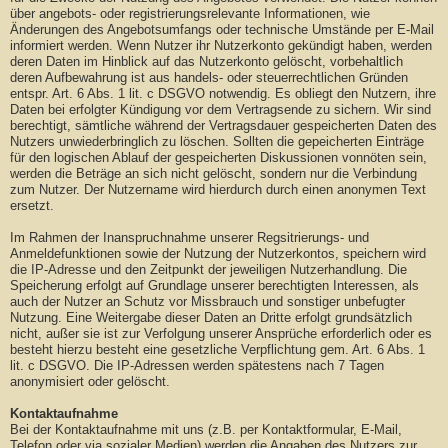
über angebots- oder registrierungsrelevante Informationen, wie
Änderungen des Angebotsumfangs oder technische Umstände per E-Mail
informiert werden. Wenn Nutzer ihr Nutzerkonto gekündigt haben, werden
deren Daten im Hinblick auf das Nutzerkonto gelöscht, vorbehaltlich
deren Aufbewahrung ist aus handels- oder steuerrechtlichen Gründen
entspr. Art. 6 Abs. 1 lit. c DSGVO notwendig. Es obliegt den Nutzern, ihre
Daten bei erfolgter Kündigung vor dem Vertragsende zu sichern. Wir sind
berechtigt, sämtliche während der Vertragsdauer gespeicherten Daten des
Nutzers unwiederbringlich zu löschen. Sollten die gepeicherten Einträge
für den logischen Ablauf der gespeicherten Diskussionen vonnöten sein,
werden die Beträge an sich nicht gelöscht, sondern nur die Verbindung
zum Nutzer. Der Nutzername wird hierdurch durch einen anonymen Text
ersetzt.
Im Rahmen der Inanspruchnahme unserer Regsitrierungs- und
Anmeldefunktionen sowie der Nutzung der Nutzerkontos, speichern wird
die IP-Adresse und den Zeitpunkt der jeweiligen Nutzerhandlung. Die
Speicherung erfolgt auf Grundlage unserer berechtigten Interessen, als
auch der Nutzer an Schutz vor Missbrauch und sonstiger unbefugter
Nutzung. Eine Weitergabe dieser Daten an Dritte erfolgt grundsätzlich
nicht, außer sie ist zur Verfolgung unserer Ansprüche erforderlich oder es
besteht hierzu besteht eine gesetzliche Verpflichtung gem. Art. 6 Abs. 1
lit. c DSGVO. Die IP-Adressen werden spätestens nach 7 Tagen
anonymisiert oder gelöscht.
Kontaktaufnahme
Bei der Kontaktaufnahme mit uns (z.B. per Kontaktformular, E-Mail,
Telefon oder via sozialer Medien) werden die Angaben des Nutzers zur