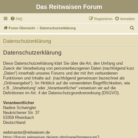
Das Reitwaisen Forum
FAQ
Registrieren
Anmelden
S
Foren-Übersicht
Datenschutzerklärung
u
Datenschutzerklärung
c
h
Datenschutzerklärung
e
Diese Datenschutzerklärung klärt Sie über die Art, den Umfang und
Zweck der Verarbeitung von personenbezogenen Daten (nachfolgend kurz
„Daten“) innerhalb unseres Forums und der mit ihm verbundenen
Funktionen und Inhalte auf. (nachfolgend gemeinsam bezeichnet als
„Onlineangebot“). Im Hinblick auf die verwendeten Begrifflichkeiten, wie
z.B. „Verarbeitung“ oder „Verantwortlicher“ verweisen wir auf die
Definitionen im Art. 4 der Datenschutzgrundverordnung (DSGVO).
Verantwortlicher
Nadine Schwingler
Neukrichener Str. 37
53359 Rheinbach
Deutschland
webmaster@reitwaisen.de
https://forum.reitwaisen.de/app.php/page/Impressum?