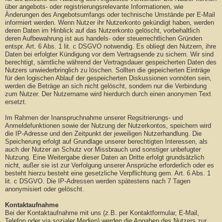
über angebots- oder registrierungsrelevante Informationen, wie
Änderungen des Angebotsumfangs oder technische Umstände per E-Mail
informiert werden. Wenn Nutzer ihr Nutzerkonto gekündigt haben, werden
deren Daten im Hinblick auf das Nutzerkonto gelöscht, vorbehaltlich
deren Aufbewahrung ist aus handels- oder steuerrechtlichen Gründen
entspr. Art. 6 Abs. 1 lit. c DSGVO notwendig. Es obliegt den Nutzern, ihre
Daten bei erfolgter Kündigung vor dem Vertragsende zu sichern. Wir sind
berechtigt, sämtliche während der Vertragsdauer gespeicherten Daten des
Nutzers unwiederbringlich zu löschen. Sollten die gepeicherten Einträge
für den logischen Ablauf der gespeicherten Diskussionen vonnöten sein,
werden die Beträge an sich nicht gelöscht, sondern nur die Verbindung
zum Nutzer. Der Nutzername wird hierdurch durch einen anonymen Text
ersetzt.
Im Rahmen der Inanspruchnahme unserer Regsitrierungs- und
Anmeldefunktionen sowie der Nutzung der Nutzerkontos, speichern wird
die IP-Adresse und den Zeitpunkt der jeweiligen Nutzerhandlung. Die
Speicherung erfolgt auf Grundlage unserer berechtigten Interessen, als
auch der Nutzer an Schutz vor Missbrauch und sonstiger unbefugter
Nutzung. Eine Weitergabe dieser Daten an Dritte erfolgt grundsätzlich
nicht, außer sie ist zur Verfolgung unserer Ansprüche erforderlich oder es
besteht hierzu besteht eine gesetzliche Verpflichtung gem. Art. 6 Abs. 1
lit. c DSGVO. Die IP-Adressen werden spätestens nach 7 Tagen
anonymisiert oder gelöscht.
Kontaktaufnahme
Bei der Kontaktaufnahme mit uns (z.B. per Kontaktformular, E-Mail,
Telefon oder via sozialer Medien) werden die Angaben des Nutzers zur