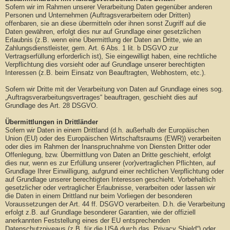
Sofern wir im Rahmen unserer Verarbeitung Daten gegenüber anderen
Personen und Unternehmen (Auftragsverarbeitern oder Dritten)
offenbaren, sie an diese übermitteln oder ihnen sonst Zugriff auf die
Daten gewähren, erfolgt dies nur auf Grundlage einer gesetzlichen
Erlaubnis (z.B. wenn eine Übermittlung der Daten an Dritte, wie an
Zahlungsdienstleister, gem. Art. 6 Abs. 1 lit. b DSGVO zur
Vertragserfüllung erforderlich ist), Sie eingewilligt haben, eine rechtliche
Verpflichtung dies vorsieht oder auf Grundlage unserer berechtigten
Interessen (z.B. beim Einsatz von Beauftragten, Webhostern, etc.).
Sofern wir Dritte mit der Verarbeitung von Daten auf Grundlage eines sog.
„Auftragsverarbeitungsvertrages“ beauftragen, geschieht dies auf
Grundlage des Art. 28 DSGVO.
Übermittlungen in Drittländer
Sofern wir Daten in einem Drittland (d.h. außerhalb der Europäischen
Union (EU) oder des Europäischen Wirtschaftsraums (EWR)) verarbeiten
oder dies im Rahmen der Inanspruchnahme von Diensten Dritter oder
Offenlegung, bzw. Übermittlung von Daten an Dritte geschieht, erfolgt
dies nur, wenn es zur Erfüllung unserer (vor)vertraglichen Pflichten, auf
Grundlage Ihrer Einwilligung, aufgrund einer rechtlichen Verpflichtung oder
auf Grundlage unserer berechtigten Interessen geschieht. Vorbehaltlich
gesetzlicher oder vertraglicher Erlaubnisse, verarbeiten oder lassen wir
die Daten in einem Drittland nur beim Vorliegen der besonderen
Voraussetzungen der Art. 44 ff. DSGVO verarbeiten. D.h. die Verarbeitung
erfolgt z.B. auf Grundlage besonderer Garantien, wie der offiziell
anerkannten Feststellung eines der EU entsprechenden
Datenschutzniveaus (z.B. für die USA durch das „Privacy Shield“) oder