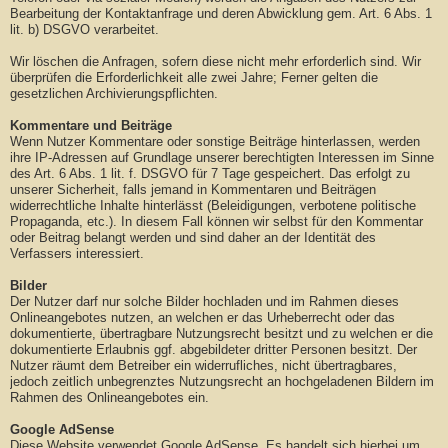
Bearbeitung der Kontaktanfrage und deren Abwicklung gem. Art. 6 Abs. 1
lit. b) DSGVO verarbeitet.
Wir löschen die Anfragen, sofern diese nicht mehr erforderlich sind. Wir
überprüfen die Erforderlichkeit alle zwei Jahre; Ferner gelten die
gesetzlichen Archivierungspflichten.
Kommentare und Beiträge
Wenn Nutzer Kommentare oder sonstige Beiträge hinterlassen, werden
ihre IP-Adressen auf Grundlage unserer berechtigten Interessen im Sinne
des Art. 6 Abs. 1 lit. f. DSGVO für 7 Tage gespeichert. Das erfolgt zu
unserer Sicherheit, falls jemand in Kommentaren und Beiträgen
widerrechtliche Inhalte hinterlässt (Beleidigungen, verbotene politische
Propaganda, etc.). In diesem Fall können wir selbst für den Kommentar
oder Beitrag belangt werden und sind daher an der Identität des
Verfassers interessiert.
Bilder
Der Nutzer darf nur solche Bilder hochladen und im Rahmen dieses
Onlineangebotes nutzen, an welchen er das Urheberrecht oder das
dokumentierte, übertragbare Nutzungsrecht besitzt und zu welchen er die
dokumentierte Erlaubnis ggf. abgebildeter dritter Personen besitzt. Der
Nutzer räumt dem Betreiber ein widerrufliches, nicht übertragbares,
jedoch zeitlich unbegrenztes Nutzungsrecht an hochgeladenen Bildern im
Rahmen des Onlineangebotes ein.
Google AdSense
Diese Website verwendet Google AdSense. Es handelt sich hierbei um