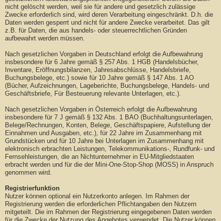
nicht gelöscht werden, weil sie für andere und gesetzlich zulässige
Zwecke erforderlich sind, wird deren Verarbeitung eingeschränkt. D.h. die
Daten werden gesperrt und nicht für andere Zwecke verarbeitet. Das gilt
z.B. für Daten, die aus handels- oder steuerrechtlichen Gründen
aufbewahrt werden müssen.
Nach gesetzlichen Vorgaben in Deutschland erfolgt die Aufbewahrung
insbesondere für 6 Jahre gemäß § 257 Abs. 1 HGB (Handelsbücher,
Inventare, Eröffnungsbilanzen, Jahresabschlüsse, Handelsbriefe,
Buchungsbelege, etc.) sowie für 10 Jahre gemäß § 147 Abs. 1 AO
(Bücher, Aufzeichnungen, Lageberichte, Buchungsbelege, Handels- und
Geschäftsbriefe, Für Besteuerung relevante Unterlagen, etc.).
Nach gesetzlichen Vorgaben in Österreich erfolgt die Aufbewahrung
insbesondere für 7 J gemäß § 132 Abs. 1 BAO (Buchhaltungsunterlagen,
Belege/Rechnungen, Konten, Belege, Geschäftspapiere, Aufstellung der
Einnahmen und Ausgaben, etc.), für 22 Jahre im Zusammenhang mit
Grundstücken und für 10 Jahre bei Unterlagen im Zusammenhang mit
elektronisch erbrachten Leistungen, Telekommunikations-, Rundfunk- und
Fernsehleistungen, die an Nichtunternehmer in EU-Mitgliedstaaten
erbracht werden und für die der Mini-One-Stop-Shop (MOSS) in Anspruch
genommen wird.
Registrierfunktion
Nutzer können optional ein Nutzerkonto anlegen. Im Rahmen der
Registrierung werden die erforderlichen Pflichtangaben den Nutzern
mitgeteilt. Die im Rahmen der Registrierung eingegebenen Daten werden
für die Zwecke der Nutzung des Angebotes verwendet. Die Nutzer können