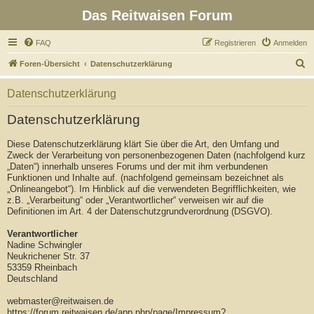
Das Reitwaisen Forum
FAQ
Registrieren
Anmelden
S
Foren-Übersicht
Datenschutzerklärung
u
Datenschutzerklärung
c
h
Datenschutzerklärung
e
Diese Datenschutzerklärung klärt Sie über die Art, den Umfang und
Zweck der Verarbeitung von personenbezogenen Daten (nachfolgend kurz
„Daten“) innerhalb unseres Forums und der mit ihm verbundenen
Funktionen und Inhalte auf. (nachfolgend gemeinsam bezeichnet als
„Onlineangebot“). Im Hinblick auf die verwendeten Begrifflichkeiten, wie
z.B. „Verarbeitung“ oder „Verantwortlicher“ verweisen wir auf die
Definitionen im Art. 4 der Datenschutzgrundverordnung (DSGVO).
Verantwortlicher
Nadine Schwingler
Neukrichener Str. 37
53359 Rheinbach
Deutschland
webmaster@reitwaisen.de
https://forum.reitwaisen.de/app.php/page/Impressum?