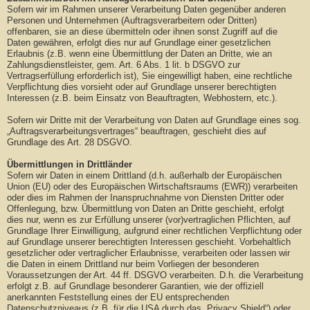
Sofern wir im Rahmen unserer Verarbeitung Daten gegenüber anderen
Personen und Unternehmen (Auftragsverarbeitern oder Dritten)
offenbaren, sie an diese übermitteln oder ihnen sonst Zugriff auf die
Daten gewähren, erfolgt dies nur auf Grundlage einer gesetzlichen
Erlaubnis (z.B. wenn eine Übermittlung der Daten an Dritte, wie an
Zahlungsdienstleister, gem. Art. 6 Abs. 1 lit. b DSGVO zur
Vertragserfüllung erforderlich ist), Sie eingewilligt haben, eine rechtliche
Verpflichtung dies vorsieht oder auf Grundlage unserer berechtigten
Interessen (z.B. beim Einsatz von Beauftragten, Webhostern, etc.).
Sofern wir Dritte mit der Verarbeitung von Daten auf Grundlage eines sog.
„Auftragsverarbeitungsvertrages“ beauftragen, geschieht dies auf
Grundlage des Art. 28 DSGVO.
Übermittlungen in Drittländer
Sofern wir Daten in einem Drittland (d.h. außerhalb der Europäischen
Union (EU) oder des Europäischen Wirtschaftsraums (EWR)) verarbeiten
oder dies im Rahmen der Inanspruchnahme von Diensten Dritter oder
Offenlegung, bzw. Übermittlung von Daten an Dritte geschieht, erfolgt
dies nur, wenn es zur Erfüllung unserer (vor)vertraglichen Pflichten, auf
Grundlage Ihrer Einwilligung, aufgrund einer rechtlichen Verpflichtung oder
auf Grundlage unserer berechtigten Interessen geschieht. Vorbehaltlich
gesetzlicher oder vertraglicher Erlaubnisse, verarbeiten oder lassen wir
die Daten in einem Drittland nur beim Vorliegen der besonderen
Voraussetzungen der Art. 44 ff. DSGVO verarbeiten. D.h. die Verarbeitung
erfolgt z.B. auf Grundlage besonderer Garantien, wie der offiziell
anerkannten Feststellung eines der EU entsprechenden
Datenschutzniveaus (z.B. für die USA durch das „Privacy Shield“) oder