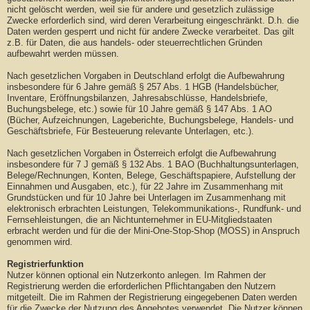
nicht gelöscht werden, weil sie für andere und gesetzlich zulässige
Zwecke erforderlich sind, wird deren Verarbeitung eingeschränkt. D.h. die
Daten werden gesperrt und nicht für andere Zwecke verarbeitet. Das gilt
z.B. für Daten, die aus handels- oder steuerrechtlichen Gründen
aufbewahrt werden müssen.
Nach gesetzlichen Vorgaben in Deutschland erfolgt die Aufbewahrung
insbesondere für 6 Jahre gemäß § 257 Abs. 1 HGB (Handelsbücher,
Inventare, Eröffnungsbilanzen, Jahresabschlüsse, Handelsbriefe,
Buchungsbelege, etc.) sowie für 10 Jahre gemäß § 147 Abs. 1 AO
(Bücher, Aufzeichnungen, Lageberichte, Buchungsbelege, Handels- und
Geschäftsbriefe, Für Besteuerung relevante Unterlagen, etc.).
Nach gesetzlichen Vorgaben in Österreich erfolgt die Aufbewahrung
insbesondere für 7 J gemäß § 132 Abs. 1 BAO (Buchhaltungsunterlagen,
Belege/Rechnungen, Konten, Belege, Geschäftspapiere, Aufstellung der
Einnahmen und Ausgaben, etc.), für 22 Jahre im Zusammenhang mit
Grundstücken und für 10 Jahre bei Unterlagen im Zusammenhang mit
elektronisch erbrachten Leistungen, Telekommunikations-, Rundfunk- und
Fernsehleistungen, die an Nichtunternehmer in EU-Mitgliedstaaten
erbracht werden und für die der Mini-One-Stop-Shop (MOSS) in Anspruch
genommen wird.
Registrierfunktion
Nutzer können optional ein Nutzerkonto anlegen. Im Rahmen der
Registrierung werden die erforderlichen Pflichtangaben den Nutzern
mitgeteilt. Die im Rahmen der Registrierung eingegebenen Daten werden
für die Zwecke der Nutzung des Angebotes verwendet. Die Nutzer können