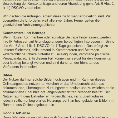
Bearbeitung der Kontaktanfrage und deren Abwicklung gem. Art. 6 Abs. 1
lit. b) DSGVO verarbeitet.
Wir löschen die Anfragen, sofern diese nicht mehr erforderlich sind. Wir
überprüfen die Erforderlichkeit alle zwei Jahre; Ferner gelten die
gesetzlichen Archivierungspflichten.
Kommentare und Beiträge
Wenn Nutzer Kommentare oder sonstige Beiträge hinterlassen, werden
ihre IP-Adressen auf Grundlage unserer berechtigten Interessen im Sinne
des Art. 6 Abs. 1 lit. f. DSGVO für 7 Tage gespeichert. Das erfolgt zu
unserer Sicherheit, falls jemand in Kommentaren und Beiträgen
widerrechtliche Inhalte hinterlässt (Beleidigungen, verbotene politische
Propaganda, etc.). In diesem Fall können wir selbst für den Kommentar
oder Beitrag belangt werden und sind daher an der Identität des
Verfassers interessiert.
Bilder
Der Nutzer darf nur solche Bilder hochladen und im Rahmen dieses
Onlineangebotes nutzen, an welchen er das Urheberrecht oder das
dokumentierte, übertragbare Nutzungsrecht besitzt und zu welchen er die
dokumentierte Erlaubnis ggf. abgebildeter dritter Personen besitzt. Der
Nutzer räumt dem Betreiber ein widerrufliches, nicht übertragbares,
jedoch zeitlich unbegrenztes Nutzungsrecht an hochgeladenen Bildern im
Rahmen des Onlineangebotes ein.
Google AdSense
Diese Website verwendet Google AdSense. Es handelt sich hierbei um