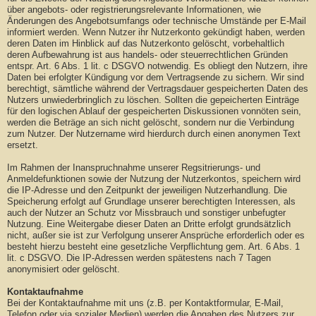
über angebots- oder registrierungsrelevante Informationen, wie
Änderungen des Angebotsumfangs oder technische Umstände per E-Mail
informiert werden. Wenn Nutzer ihr Nutzerkonto gekündigt haben, werden
deren Daten im Hinblick auf das Nutzerkonto gelöscht, vorbehaltlich
deren Aufbewahrung ist aus handels- oder steuerrechtlichen Gründen
entspr. Art. 6 Abs. 1 lit. c DSGVO notwendig. Es obliegt den Nutzern, ihre
Daten bei erfolgter Kündigung vor dem Vertragsende zu sichern. Wir sind
berechtigt, sämtliche während der Vertragsdauer gespeicherten Daten des
Nutzers unwiederbringlich zu löschen. Sollten die gepeicherten Einträge
für den logischen Ablauf der gespeicherten Diskussionen vonnöten sein,
werden die Beträge an sich nicht gelöscht, sondern nur die Verbindung
zum Nutzer. Der Nutzername wird hierdurch durch einen anonymen Text
ersetzt.
Im Rahmen der Inanspruchnahme unserer Regsitrierungs- und
Anmeldefunktionen sowie der Nutzung der Nutzerkontos, speichern wird
die IP-Adresse und den Zeitpunkt der jeweiligen Nutzerhandlung. Die
Speicherung erfolgt auf Grundlage unserer berechtigten Interessen, als
auch der Nutzer an Schutz vor Missbrauch und sonstiger unbefugter
Nutzung. Eine Weitergabe dieser Daten an Dritte erfolgt grundsätzlich
nicht, außer sie ist zur Verfolgung unserer Ansprüche erforderlich oder es
besteht hierzu besteht eine gesetzliche Verpflichtung gem. Art. 6 Abs. 1
lit. c DSGVO. Die IP-Adressen werden spätestens nach 7 Tagen
anonymisiert oder gelöscht.
Kontaktaufnahme
Bei der Kontaktaufnahme mit uns (z.B. per Kontaktformular, E-Mail,
Telefon oder via sozialer Medien) werden die Angaben des Nutzers zur