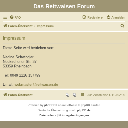
Das Reitwaisen Forum
FAQ
Registrieren
Anmelden
S
Foren-Übersicht
Impressum
u
Impressum
c
h
Diese Seite wird betrieben von:
e
Nadine Schwingler
Neukirchener Str. 37
53359 Rheinbach
Tel: 0049 2226 157799
Email:
webmaster@reitwaisen.de
Foren-Übersicht
Alle Zeiten sind
UTC+02:00
Powered by
phpBB
® Forum Software © phpBB Limited
Deutsche Übersetzung durch
phpBB.de
Datenschutz
|
Nutzungsbedingungen