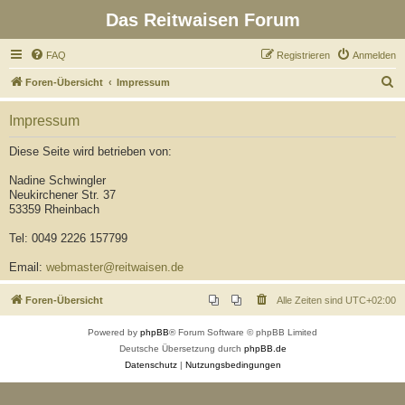
Das Reitwaisen Forum
FAQ
Registrieren
Anmelden
S
Foren-Übersicht
Impressum
u
Impressum
c
h
Diese Seite wird betrieben von:
e
Nadine Schwingler
Neukirchener Str. 37
53359 Rheinbach
Tel: 0049 2226 157799
Email:
webmaster@reitwaisen.de
Foren-Übersicht
Alle Zeiten sind
UTC+02:00
Powered by
phpBB
® Forum Software © phpBB Limited
Deutsche Übersetzung durch
phpBB.de
Datenschutz
|
Nutzungsbedingungen