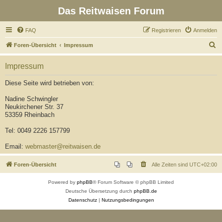
Das Reitwaisen Forum
FAQ
Registrieren
Anmelden
S
Foren-Übersicht
Impressum
u
Impressum
c
h
Diese Seite wird betrieben von:
e
Nadine Schwingler
Neukirchener Str. 37
53359 Rheinbach
Tel: 0049 2226 157799
Email:
webmaster@reitwaisen.de
Foren-Übersicht
Alle Zeiten sind
UTC+02:00
Powered by
phpBB
® Forum Software © phpBB Limited
Deutsche Übersetzung durch
phpBB.de
Datenschutz
|
Nutzungsbedingungen