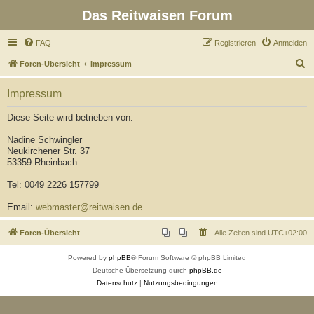
Das Reitwaisen Forum
FAQ
Registrieren
Anmelden
S
Foren-Übersicht
Impressum
u
Impressum
c
h
Diese Seite wird betrieben von:
e
Nadine Schwingler
Neukirchener Str. 37
53359 Rheinbach
Tel: 0049 2226 157799
Email:
webmaster@reitwaisen.de
Foren-Übersicht
Alle Zeiten sind
UTC+02:00
Powered by
phpBB
® Forum Software © phpBB Limited
Deutsche Übersetzung durch
phpBB.de
Datenschutz
|
Nutzungsbedingungen