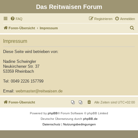
Das Reitwaisen Forum
FAQ
Registrieren
Anmelden
S
Foren-Übersicht
Impressum
u
Impressum
c
h
Diese Seite wird betrieben von:
e
Nadine Schwingler
Neukirchener Str. 37
53359 Rheinbach
Tel: 0049 2226 157799
Email:
webmaster@reitwaisen.de
Foren-Übersicht
Alle Zeiten sind
UTC+02:00
Powered by
phpBB
® Forum Software © phpBB Limited
Deutsche Übersetzung durch
phpBB.de
Datenschutz
|
Nutzungsbedingungen