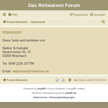
Das Reitwaisen Forum
FAQ
Registrieren
Anmelden
S
Foren-Übersicht
Impressum
u
Impressum
c
h
Diese Seite wird betrieben von:
e
Nadine Schwingler
Neukirchener Str. 37
53359 Rheinbach
Tel: 0049 2226 157799
Email:
webmaster@reitwaisen.de
Foren-Übersicht
Alle Zeiten sind
UTC+02:00
Powered by
phpBB
® Forum Software © phpBB Limited
Deutsche Übersetzung durch
phpBB.de
Datenschutz
|
Nutzungsbedingungen