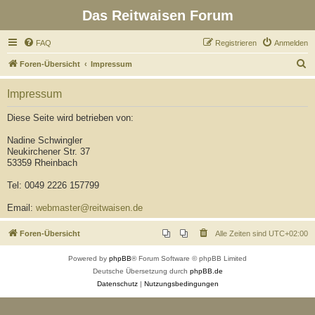
Das Reitwaisen Forum
FAQ
Registrieren
Anmelden
S
Foren-Übersicht
Impressum
u
Impressum
c
h
Diese Seite wird betrieben von:
e
Nadine Schwingler
Neukirchener Str. 37
53359 Rheinbach
Tel: 0049 2226 157799
Email:
webmaster@reitwaisen.de
Foren-Übersicht
Alle Zeiten sind
UTC+02:00
Powered by
phpBB
® Forum Software © phpBB Limited
Deutsche Übersetzung durch
phpBB.de
Datenschutz
|
Nutzungsbedingungen